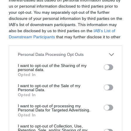
us or personal information disclosed to third parties prior to
your opt-out. You may separately opt-out of the further
disclosure of your personal information by third parties on the
Ροή ειδήσεων
IAB’s list of downstream participants. This information may
also be disclosed by us to third parties on the
IAB’s List of
Το νέο όφελος του καφέ που αποκαλύπτει διεθνής
μελέτη
Downstream Participants
that may further disclose it to other
third parties.
Νέα εποχή στην πυρόσβεση: Το Canadair 515 με την
Please note that this website/app uses one or more Google
Personal Data Processing Opt Outs
ελληνική σημαία κατασκευάζεται στον Καναδά
services and may gather and store information including but
not limited to your visit or usage behaviour. You may click to
I want to opt-out of the Sharing of my
Η Βελμάρ προσφέρει τo νέο Fiat 500 Hybrid με τιμή από
personal data.
grant or deny consent to Google and its third-party tags to
€18.990 € και 8 χρόνια εργοστασιακή εγγύηση.
Opted In
use your data for below specified purposes in below Google
consent section.
I want to opt-out of the Sale of my
Aegean: Νέο ρεκόρ με πάνω από 2 εκατ. επιβάτες τον
Personal Data.
Ιούλιο
Opted In
Pierrakakis Asks European Commission to Extend Fiscal
I want to opt-out of processing my
Personal Data for Targeted Advertising.
Flexibility for Energy Resilience
Opted In
Παππάς: «Απένταξαν Canadair, drones και ελικόπτερα
I want to opt-out of Collection, Use,
από το Ταμείο Ανάκαμψης – Παλεύουμε τις φωτιές με
Retention, Sale, and/or Sharing of my