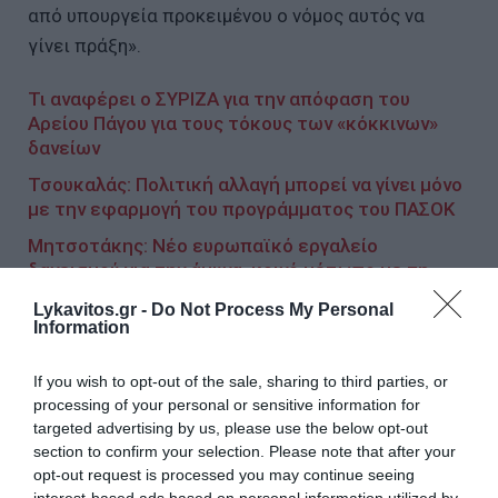
από υπουργεία προκειμένου ο νόμος αυτός να
γίνει πράξη».
Τι αναφέρει ο ΣΥΡΙΖΑ για την απόφαση του
Αρείου Πάγου για τους τόκους των «κόκκινων»
δανείων
Τσουκαλάς: Πολιτική αλλαγή μπορεί να γίνει μόνο
με την εφαρμογή του προγράμματος του ΠΑΣΟΚ
Μητσοτάκης: Νέο ευρωπαϊκό εργαλείο
δανεισμού για την άμυνα, κοινό μέτωπο με τη
Βουλγαρία για την ανταγωνιστικότητα
Lykavitos.gr -
Do Not Process My Personal
Information
Ακολουθήστε το Lykavitos.gr
If you wish to opt-out of the sale, sharing to third parties, or
processing of your personal or sensitive information for
στο Google News
targeted advertising by us, please use the below opt-out
και μάθετε πρώτοι όλες τις
section to confirm your selection. Please note that after your
ειδήσεις
opt-out request is processed you may continue seeing
interest-based ads based on personal information utilized by