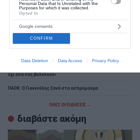
Personal Data that Is Unrelated with the
νοικιασμένα μέσα»
Purposes for which it was collected.
Opted In
Στον ανακριτή οι επτά συλληφθέντες για τη φωτιά στη
Βοιωτία – Κατηγορούνται για θερμές εργασίες σε
Google consents
υπαίθριο χώρο
CONFIRM
ΠΑΣΟΚ για το ΟΣΔΕ: «Επικοινωνιακή φιέστα αντί για
λύσεις»
Data Deletion
Data Access
Privacy Policy
Γεωργιάδης απαντά στο ΠΑΣΟΚ για τα «Σπιτάκια
Ανακύκλωσης»: «Διαβάστε όλα τα επίσημα έγγραφα και
όχι όσα σας βολεύουν»
ΠΑΟΚ: Ο Γιαννούλης ξανά στα ασπρόμαυρα
ΟΛΕΣ ΟΙ ΕΙΔΗΣΕΙΣ →
διαβάστε ακόμη