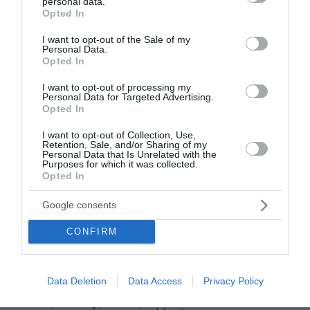
personal data.
grant or deny consent to Google and its third-party tags to
Opted In
use your data for below specified purposes in below Google
consent section.
I want to opt-out of the Sale of my
Personal Data.
Opted In
I want to opt-out of processing my
Personal Data for Targeted Advertising.
Opted In
I want to opt-out of Collection, Use,
Μελίδης για πυρόπληκτους: Η ουσία είναι οι
Retention, Sale, and/or Sharing of my
άνθρωποι να αποζημιωθούν άμεσα
Personal Data that Is Unrelated with the
Purposes for which it was collected.
Opted In
«Όταν κάθε καλοκαίρι επαναλαμβάνονται οι ίδιες
εικόνες, αφενός πρέπει να κάνουμε ένα reality check για
Google consents
όσα βλέπουμε. Εμείς δεν μηδενίζουμε καμία
προσπάθεια, γιατί αντιλαμβανόμαστε ...
CONFIRM
05 Αυγούστου 2026
Data Deletion
Data Access
Privacy Policy
διαβάστε επίσης