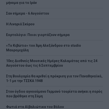
μήνυμα για το Ιράν
Σαν σήμερα - 6 Αυγούστου
H Λιναριά Σκύρου
Εορτολόγιο: Ποιοι γιορτάζουν σήμερα
«Το Κιβώτιο» του Άρη Αλεξάνδρου στο studio
Μαυρομιχάλη
10ες Διεθνείς Μουσικές Ημέρες Καλαμάτας από τις 24
Αυγούστου έως τις 6 Σεπτεμβρίου
Στη Βουλγαρία θα κριθεί η πρόκριση για τον Παναθηναϊκό,
1-1 με την ΤΣΣΚΑ 1948
Στον όγδοο αγνοούμενο Γερμανό τουρίστα ανήκει η σορός
που βρέθηκε στη Σύμη
Φωτιά στα Αϊβαλιώτικα του Βόλου