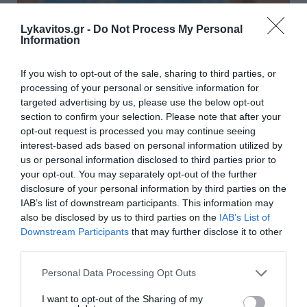
Lykavitos.gr -
Do Not Process My Personal
Information
If you wish to opt-out of the sale, sharing to third parties, or
Άρχισε ο τζόγος για τον επόμενο
processing of your personal or sensitive information for
πρωθυπουργό - Το μεγάλο φαβορί, το
targeted advertising by us, please use the below opt-out
αουτσάιντερ και η... έκπληξη
section to confirm your selection. Please note that after your
opt-out request is processed you may continue seeing
Στο επίκεντρο των στοιχηματικών βρίσκεται ήδη η μάχη
interest-based ads based on personal information utilized by
για το ποιος θα είναι ο επόμενος Πρωθυπουργός της
us or personal information disclosed to third parties prior to
Ελλάδας. Ο Κυριάκος Μητσοτάκης διατηρεί ξεκάθαρο
your opt-out. You may separately opt-out of the further
προβάδισμα στις αποδόσεις. ...
disclosure of your personal information by third parties on the
05 Αυγούστου 2026
IAB’s list of downstream participants. This information may
also be disclosed by us to third parties on the
IAB’s List of
Downstream Participants
that may further disclose it to other
third parties.
Please note that this website/app uses one or more Google
Personal Data Processing Opt Outs
services and may gather and store information including but
not limited to your visit or usage behaviour. You may click to
I want to opt-out of the Sharing of my