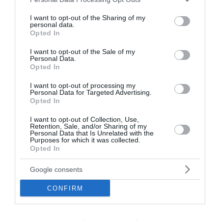
βιασμό και εκβιασμό με βίντεο - Τι υποστήριξε στις Αρχές
services and may gather and store information including but
not limited to your visit or usage behaviour. You may click to
I want to opt-out of the Sharing of my
personal data.
Κοντογεώργης: «Η ΔΕΘ θα είναι προεκλογική, αλλά όχι
grant or deny consent to Google and its third-party tags to
Opted In
παροχολογική» - Τι είπε για τη 13η σύνταξη
use your data for below specified purposes in below Google
consent section.
I want to opt-out of the Sale of my
Παρέμβαση της ΥΠΑ για το ελικόπτερο που «πάρκαρε»
Personal Data.
Opted In
στο Σαρακήνικο Μήλου
I want to opt-out of processing my
Θεσσαλονίκη: Διευρυμένο ωράριο για επίσκεψη στον
Personal Data for Targeted Advertising.
Λευκό Πύργο
Opted In
I want to opt-out of Collection, Use,
ΟΛΕΣ ΟΙ ΕΙΔΗΣΕΙΣ →
Retention, Sale, and/or Sharing of my
Personal Data that Is Unrelated with the
Purposes for which it was collected.
διαβάστε ακόμη
Opted In
Google consents
CONFIRM