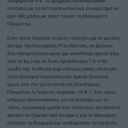
ισοφάρισαν 4-4. Το ημίχρονο ολοκληρώθηκε
ισόπαλο, με το αντιπροσωπευτικό συγκρότημα να
έχει ήδη χάσει με τρεις ποινές τη Μαργαρίτα
Πλευρίτου.
Στην τρίτη περίοδο το ματς «άνοιξε», με το μεγάλο
αστέρι της Ουγγαρίας, Ρίτα Κέστελι, να βρίσκει
δύο πανομοιότυπα γκολ (με απευθείας φάουλ έξω
από τα 6μ.) και να δίνει προβάδισμα 7-6 στην
ομάδα της. Η εθνική είχε κάποιες καλές επιλογές
στην παίκτρια παραπάνω και έμεινε ζωντανή,
όμως από την τρίτη ποινή της Ελευθερίας
Πλευρίτου, η Γκάρντα «έγραψε» το 8-7. Ενώ όμως
υπήρχαν προϋποθέσεις για να παλέψει ως το
τέλος, η ελληνική ομάδα στο τελευταίο οκτάλεπτο
φάνηκε να ξεμένει από δυνάμεις και οι Μαγυάρες
αύξησαν τη διαφορά και «καθάρισαν» το παιχνίδι.