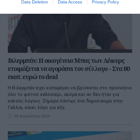
Data Deletion
Data Access
Privacy Policy
Βιλερμπάν: Η οικογένεια Μπας των Λέικερς
ετοιμάζεται να αγοράσει τον σύλλογο – Στα 80
εκατ. ευρώ το deal
Η Βιλερμπάν έχει καταφέρει να βρίσκεται στο προσκήνιο
όλο το φετινό καλοκαίρι, ακόμα και αν δεν ήταν για
καλούς λόγους. Σήμερα πάντως ένα δημοσίευμα στην
Γαλλία, κάνει λόγο για εξα...
09 Αυγούστου 2026