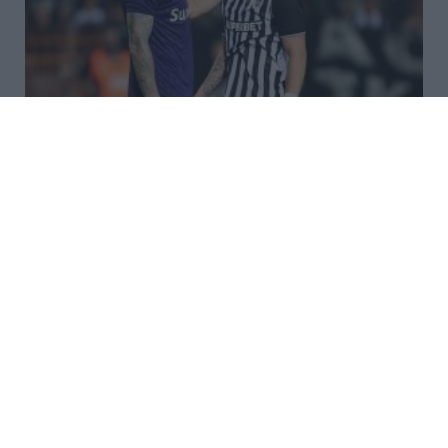
Δυσκόλεψε η πρόκριση για τον
ΠΑΟΚ – Ήττα 1-0 από την
Άντερλεχτ στην Τούμπα
Η υπόθεση πρόκριση στα play offs των
προκριματικών του Europa League δυσκόλεψε για
τον ΠΑΟΚ. Ο «δικέφαλος του βορρά» ηττήθηκε 1-0
από την Άντερλεχτ στην Τούμπα στη Θεσσαλονίκη,
στον πρώτο αγώνα για τον τρίτο πρ...
23:07 | 06 Αυγούστου 2026
Αθλητισμός