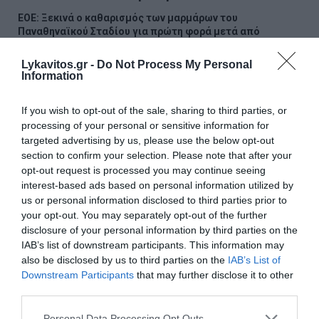
ΕΟΕ: Ξεκινά ο καθαρισμός των μαρμάρων του
Παναθηναϊκού Σταδίου για πρώτη φορά μετά από
περίπου 120 χρόνια
Lykavitos.gr -
Do Not Process My Personal
Information
ΔΕΘ: Νέο φορολογικό τοπίο για τις επιχειρήσεις – Στο
τραπέζι η επέκταση της μεταφοράς ζημιών
If you wish to opt-out of the sale, sharing to third parties, or
Κρήτη: Πολύ υψηλός κίνδυνος πυρκαγιάς - Απαγόρευση
processing of your personal or sensitive information for
κυκλοφορίας σε δάση και φαράγγια
targeted advertising by us, please use the below opt-out
section to confirm your selection. Please note that after your
Συρία και Ρωσία συμφώνησαν για τις ρωσικές βάσεις
opt-out request is processed you may continue seeing
μετά από 18 μήνες διαπραγματεύσεων
interest-based ads based on personal information utilized by
us or personal information disclosed to third parties prior to
Κόμμα Καρυστιανού: Αποχώρηση Δουδουλάκη με αιχμές
your opt-out. You may separately opt-out of the further
για απολυταρχική και προσωποπαγή λειτουργία
disclosure of your personal information by third parties on the
IAB’s list of downstream participants. This information may
Παρέμβαση Γεωργιάδη για την επίθεση σε νοσηλεύτρια
also be disclosed by us to third parties on the
IAB’s List of
στον Ερυθρό Σταυρό: «Κάτω τα χέρια από το προσωπικό
Downstream Participants
that may further disclose it to other
του ΕΣΥ»
third parties.
15χρονος κατήγγειλε 17χρονο για κατ' εξακολούθηση
Please note that this website/app uses one or more Google
Personal Data Processing Opt Outs