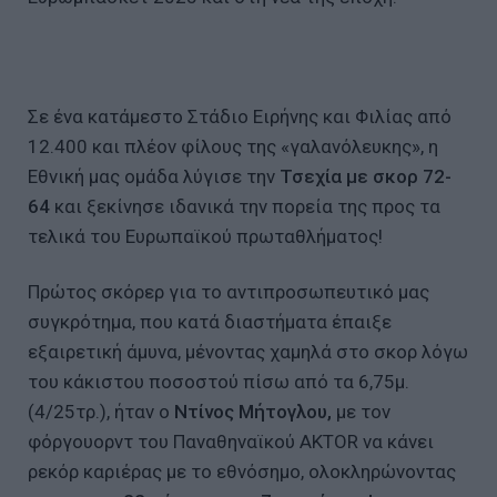
Σε ένα κατάμεστο Στάδιο Ειρήνης και Φιλίας από
12.400 και πλέον φίλους της «γαλανόλευκης», η
Εθνική μας ομάδα λύγισε την
Τσεχία με σκορ 72-
64
και ξεκίνησε ιδανικά την πορεία της προς τα
τελικά του Ευρωπαϊκού πρωταθλήματος!
Πρώτος σκόρερ για το αντιπροσωπευτικό μας
συγκρότημα, που κατά διαστήματα έπαιξε
εξαιρετική άμυνα, μένοντας χαμηλά στο σκορ λόγω
του κάκιστου ποσοστού πίσω από τα 6,75μ.
(4/25τρ.), ήταν ο
Ντίνος Μήτογλου,
με τον
φόργουορντ του Παναθηναϊκού AKTOR να κάνει
ρεκόρ καριέρας με το εθνόσημο, ολοκληρώνοντας