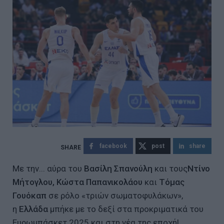
facebook
post
share
Με την... αύρα του
Βασίλη Σπανούλη
και τους
Ντίνο
Μήτογλου, Κώστα Παπανικολάου
και
Τόμας
Γουόκαπ
σε ρόλο «τριών σωματοφυλάκων»,
η
Ελλάδα
μπήκε με το δεξί στα προκριματικά του
Ευρωμπάσκετ 2025 και στη νέα της εποχή!