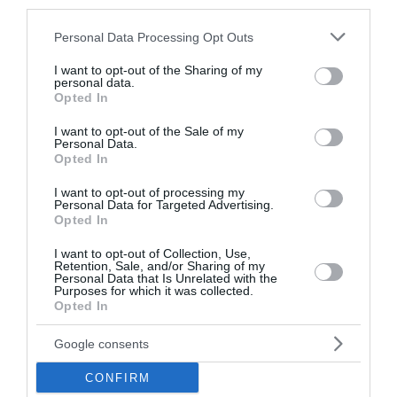
third parties.
Πρόκριση στους «32»
Please note that this website/app uses one or more Google
Personal Data Processing Opt Outs
Η Μαρία Σάκκαρη επικράτησε με 6-3, 6-2 της Ζεϊνέπ
services and may gather and store information including but
Σονμέζ στο WTA 1000 του Τορόντο και προκρίθηκε
not limited to your visit or usage behaviour. You may click to
I want to opt-out of the Sharing of my
personal data.
grant or deny consent to Google and its third-party tags to
στους «32», όπου θα αντιμετωπίσει την Κόκο Γκοφ.
Opted In
use your data for below specified purposes in below Google
08:15 | 06 Αυγούστου 2026
Αθλητισμός
consent section.
I want to opt-out of the Sale of my
Personal Data.
Opted In
I want to opt-out of processing my
Personal Data for Targeted Advertising.
Opted In
I want to opt-out of Collection, Use,
Retention, Sale, and/or Sharing of my
Personal Data that Is Unrelated with the
Purposes for which it was collected.
Opted In
Google consents
CONFIRM