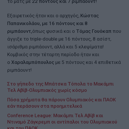
το ματς με
22 πόντους και 7 ριμπάουντ!
Εξαιρετικός ήταν και ο αρχηγός,
Κώστας
Παπανικολάου, με 16 πόντους και 8
ριμπάουντ,
όπως φυσικά και ο
Τόμας Γουόκαπ
που
άγγιξε το triple-double με 16 πόντους, 8 ασίστ,
ισάριθμα ριμπάουντ, αλλά και 5 κλεψίματα!
Κομβικός στην τέταρτη περίοδο ήταν και
ο
Χαραλαμπόπουλος
με 5 πόντους και 4 επιθετικά
ριμπάουντ!
Στο γήπεδο της Μπάτσκα Τόπολα το Μακάμπι
Τελ Αβίβ-Ολυμπιακός χωρίς κόσμο
Πόσα χρήματα θα πάρουν Ολυμπιακός και ΠΑΟΚ
εάν περάσουν στα προημιτελικά
Conference League: Μακάμπι Τελ Αβίβ και
Ντιναμό Ζάγκρεμπ οι αντίπαλοι του Ολυμπιακού
και του ΠΑΟΚ