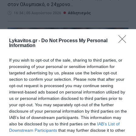
στον Ολυμπιακό, ο 24χρονο...
16:34 | 05 Αυγούστου 2026
Αθλητισμός
Lykavitos.gr -
Do Not Process My Personal
Information
If you wish to opt-out of the sale, sharing to third parties, or
processing of your personal or sensitive information for
targeted advertising by us, please use the below opt-out
section to confirm your selection. Please note that after your
opt-out request is processed you may continue seeing
interest-based ads based on personal information utilized by
us or personal information disclosed to third parties prior to
your opt-out. You may separately opt-out of the further
disclosure of your personal information by third parties on the
IAB’s list of downstream participants. This information may
Εντυπωσιακή πρεμιέρα για τη
also be disclosed by us to third parties on the
IAB’s List of
Μαρία Σάκκαρη στο Τορόντο –
Downstream Participants
that may further disclose it to other