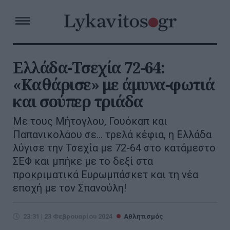
Ελλάδα-Τσεχία 72-64:
«Καθάρισε» με άμυνα-φωτιά
και σούπερ τριάδα
Με τους Μήτογλου, Γουόκαπ και
Παπανικολάου σε... τρελά κέφια, η Ελλάδα
λύγισε την Τσεχία με 72-64 στο κατάμεστο
ΣΕΦ και μπήκε με το δεξί στα
προκριματικά Ευρωμπάσκετ και τη νέα
εποχή με τον Σπανούλη!
23:31 | 23 Φεβρουαρίου 2024
Αθλητισμός