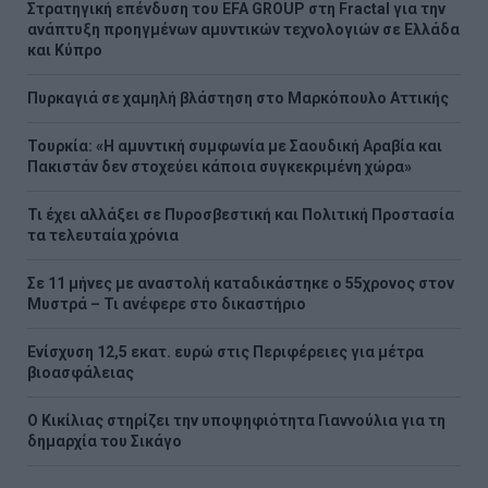
Στρατηγική επένδυση του EFA GROUP στη Fractal για την
ανάπτυξη προηγμένων αμυντικών τεχνολογιών σε Ελλάδα
και Κύπρο
Πυρκαγιά σε χαμηλή βλάστηση στο Μαρκόπουλο Αττικής
Τουρκία: «Η αμυντική συμφωνία με Σαουδική Αραβία και
Πακιστάν δεν στοχεύει κάποια συγκεκριμένη χώρα»
Τι έχει αλλάξει σε Πυροσβεστική και Πολιτική Προστασία
τα τελευταία χρόνια
Σε 11 μήνες με αναστολή καταδικάστηκε ο 55χρονος στον
Μυστρά – Τι ανέφερε στο δικαστήριο
Ενίσχυση 12,5 εκατ. ευρώ στις Περιφέρειες για μέτρα
βιοασφάλειας
Ο Κικίλιας στηρίζει την υποψηφιότητα Γιαννούλια για τη
δημαρχία του Σικάγο