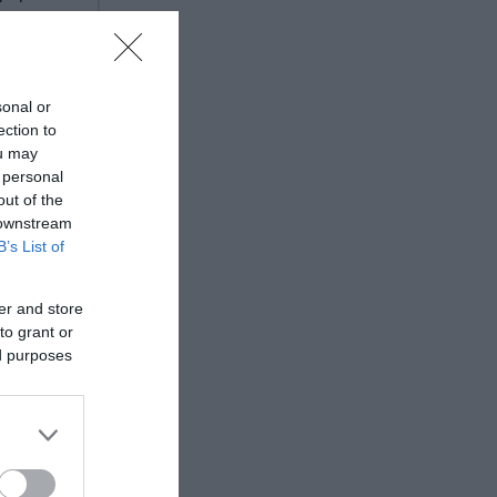
α κέρδη
sonal or
ection to
ou may
 personal
out of the
κολουθεί
 downstream
B’s List of
α. Η Ε'
παθλο
er and store
to grant or
ed purposes