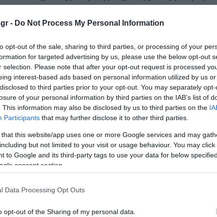
gr -
Do Not Process My Personal Information
μετάσχει σε ακόμα περισσότερες κληρώσεις για ενδιάμεσ
to opt-out of the sale, sharing to third parties, or processing of your per
formation for targeted advertising by us, please use the below opt-out s
r selection. Please note that after your opt-out request is processed y
eing interest-based ads based on personal information utilized by us or
disclosed to third parties prior to your opt-out. You may separately opt-
οση ξεκινούν την Τετάρτη 20 Μαΐου με την Α' κλήρωση. Α
losure of your personal information by third parties on the IAB’s list of
. This information may also be disclosed by us to third parties on the
IA
ει στις 11 Ιουνίου, ενώ η Δ' κλήρωση στις 22 του ίδιου μήν
Participants
that may further disclose it to other third parties.
τις 10 του ίδιου μήνα, όταν και θα κληρωθεί το μεγάλο έ
 that this website/app uses one or more Google services and may gath
including but not limited to your visit or usage behaviour. You may click 
 to Google and its third-party tags to use your data for below specifi
-4 – Ήττα 81-64 από τη Βαλένθια
ogle consent section.
αι με τον Άλφα Ντιάλο
l Data Processing Opt Outs
ρτης
o opt-out of the Sharing of my personal data.