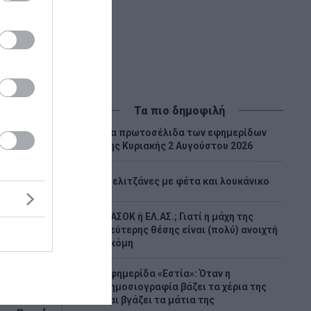
Τα πιο δημοφιλή
Tα πρωτοσέλιδα των εφημερίδων
1
της Κυριακής 2 Αυγούστου 2026
2
Μελιτζάνες με φέτα και λουκάνικο
ΠΑΣΟΚ ή ΕΛ.ΑΣ.; Γιατί η μάχη της
3
δεύτερης θέσης είναι (πολύ) ανοιχτή
ακόμη
Εφημερίδα «Εστία»: Όταν η
4
δημοσιογραφία βάζει τα χέρια της
ης
και βγάζει τα μάτια της