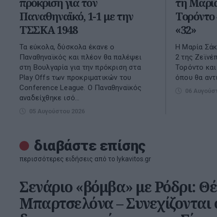
πρόκριση για τον
τη Μαρί
Παναθηναϊκό, 1-1 με την
Τορόντο 
ΤΣΣΚΑ 1948
«32»
Τα εύκολα, δύσκολα έκανε ο
Η Μαρία Σάκ
Παναθηναϊκός και πλέον θα παλέψει
2 της Ζεϊνέ
στη Βουλγαρία για την πρόκριση στα
Τορόντο και
Play Offs των προκριματικών του
όπου θα αντ
Conference League. O Παναθηναϊκός
06 Αυγούσ
αναδείχθηκε ισό...
05 Αυγούστου 2026
διαβάστε επίσης
περισσότερες ειδήσεις από το lykavitos.gr
Σενάριο «βόμβα» με Ρόδρι: Θέ
Μπαρτσελόνα – Συνεχίζονται 