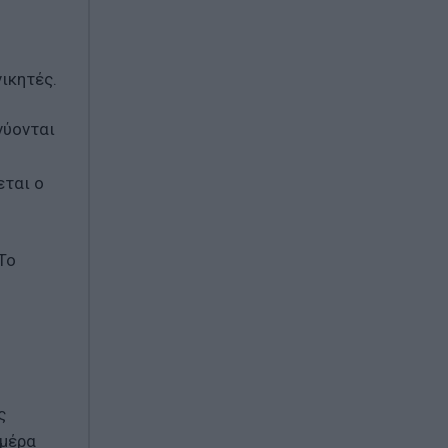
ικητές.
νύονται
εται ο
Το
ς
 μέρα