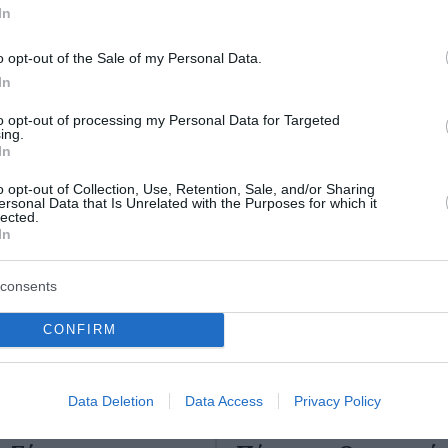
In
ο Lykavitos.gr στο Google News
ώτοι όλες τις ειδήσεις
o opt-out of the Sale of my Personal Data.
In
to opt-out of processing my Personal Data for Targeted
ing.
In
o opt-out of Collection, Use, Retention, Sale, and/or Sharing
ersonal Data that Is Unrelated with the Purposes for which it
lected.
In
consents
CONFIRM
Data Deletion
Data Access
Privacy Policy
ακή πρεμιέρα για
Τζόκερ: Η κλήρωση τ