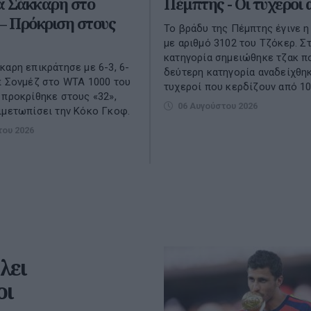
α Σάκκαρη στο
Πέμπτης - Οι τυχεροί 
– Πρόκριση στους
Το βράδυ της Πέμπτης έγινε 
με αριθμό 3102 του Τζόκερ. Σ
κατηγορία σημειώθηκε τζακ πο
καρη επικράτησε με 6-3, 6-
δεύτερη κατηγορία αναδείχθη
π Σονμέζ στο WTA 1000 του
τυχεροί που κερδίζουν από 100
 προκρίθηκε στους «32»,
06 Αυγούστου 2026
ιμετωπίσει την Κόκο Γκοφ.
του 2026
λει
οι