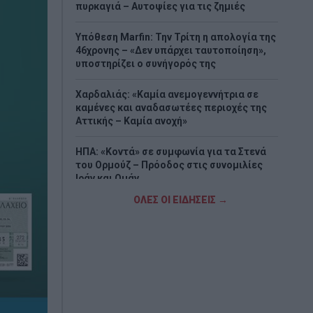
πυρκαγιά – Αυτοψίες για τις ζημιές
Υπόθεση Marfin: Την Τρίτη η απολογία της
46χρονης – «Δεν υπάρχει ταυτοποίηση»,
υποστηρίζει ο συνήγορός της
Χαρδαλιάς: «Καμία ανεμογεννήτρια σε
καμένες και αναδασωτέες περιοχές της
Αττικής – Καμία ανοχή»
ΗΠΑ: «Κοντά» σε συμφωνία για τα Στενά
του Ορμούζ – Πρόοδος στις συνομιλίες
Ιράν και Ομάν
ΟΛΕΣ ΟΙ ΕΙΔΗΣΕΙΣ →
Επεκτείνεται η πρωτοβουλία για
φθηνότερα βασικά αγαθά – Πάνω από 900
προϊόντα με μειώσεις τιμών στα σούπερ
μάρκετ
Μποτσουάνα: Ιπποπόταμος καταδίωξε
τουριστικό σκάφος – Το βίντεο που
προκαλεί σοκ