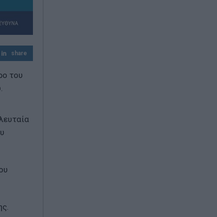
Μεγάλη έξοδος των αδειούχων –
Χιλιάδες ταξιδιώτες εγκαταλείπουν την
Αθήνα
share
Πίτα με κολοκυθάκια και τυριά
ρο του
.
ελευταία
ου
ου
ης.