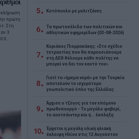
αριθμοί
5
Κοτόπουλο με μελιτζάνες
η κλήρωση
την πρώτη
τ. Στη
Τα πρωτοσέλιδα των πολιτικών και
6
καν 3
αθλητικών εφημερίδων (03-08-2026)
.0...
Κυριάκος Πιερρακάκης: «Στο σχέδιο
τετραετίας που θα παρουσιάσουμε
7
στη ΔΕΘ θέλουμε κάθε πολίτης να
μπορεί να δει τον εαυτό του»
Γιατί τα «ήρεμα νερά» με την Τουρκία
8
αποτελούν το ισχυρότερο
γεωπολιτικό όπλο της Ελλάδας
Άρχισε ο τζόγος για τον επόμενο
9
πρωθυπουργό - Το μεγάλο φαβορί,
το αουτσάιντερ και η... έκπληξη
Έρχεται η μεγάλη ολική ηλιακή
10
έκλειψη Ηλίου στις 12 Αυγούστου