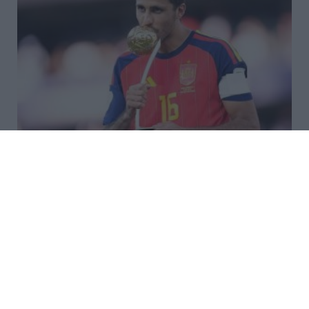
Σενάριο «βόμβα» με Ρόδρι: Θέλει
Μπαρτσελόνα – Συνεχίζονται οι
διαπραγματεύσεις με τη Σίτι
Ο Ρόδρι είναι έτοιμος να αποτελέσει παρελθόν από
την Μάντσεστερ Σίτι, με τον μάνατζέρ του να κάνει
γνωστό ότι επέλεξε την Μπαρτσελόνα για το
επόμενο βήμα της καριέρας του. Παρά το ενδιαφέρον
και της Ρεάλ Μαδ...