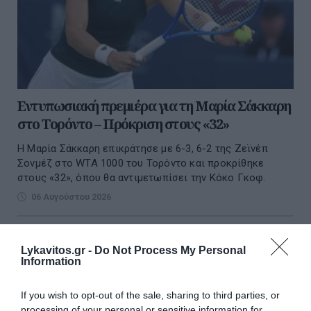
Εντυπωσιακή πρεμιέρα για τη Μαρία Σάκκαρη
στο Τορόντο – Πρόκριση στους «32»
Η Μαρία Σάκκαρη επικράτησε με 6-3, 6-2 της Ζεϊνέπ
Σονμέζ στο WTA 1000 του Τορόντο και προκρίθηκε
στους «32», όπου θα αντιμετωπίσει την Κόκο Γκοφ.
06 Αυγούστου 2026
Lykavitos.gr -
Do Not Process My Personal
Information
If you wish to opt-out of the sale, sharing to third parties, or
processing of your personal or sensitive information for