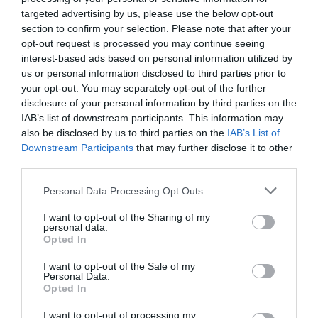
targeted advertising by us, please use the below opt-out
section to confirm your selection. Please note that after your
opt-out request is processed you may continue seeing
interest-based ads based on personal information utilized by
us or personal information disclosed to third parties prior to
your opt-out. You may separately opt-out of the further
disclosure of your personal information by third parties on the
IAB’s list of downstream participants. This information may
O Ολυμπιακός ανακοίνωσε τον γιο του
also be disclosed by us to third parties on the
IAB’s List of
Downstream Participants
that may further disclose it to other
Τζιοβάνι και τον Δημήτρη Ρέτσο
third parties.
Ο Ολυμπιακός ανακοίνωσε δύο μεταγραφές για τη
Please note that this website/app uses one or more Google
Personal Data Processing Opt Outs
δεύτερη ομάδα ομάδα του συλλόγου. Οι «ερυθρόλευκοι»
services and may gather and store information including but
ανακοίνωσαν την επιστροφή του 22χρονου κεντρικού
not limited to your visit or usage behaviour. You may click to
I want to opt-out of the Sharing of my
αμυντικού Δημήτρη Ρέτσου, ο οποίο...
personal data.
grant or deny consent to Google and its third-party tags to
Opted In
07 Αυγούστου 2026
use your data for below specified purposes in below Google
consent section.
I want to opt-out of the Sale of my
Personal Data.
διαβάστε επίσης
Opted In
περισσότερες ειδήσεις από το lykavitos.gr
I want to opt-out of processing my