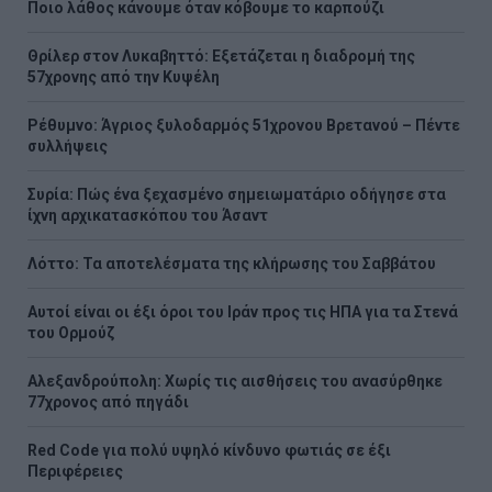
Ποιο λάθος κάνουμε όταν κόβουμε το καρπούζι
Θρίλερ στον Λυκαβηττό: Εξετάζεται η διαδρομή της
57χρονης από την Κυψέλη
Ρέθυμνο: Άγριος ξυλοδαρμός 51χρονου Βρετανού – Πέντε
συλλήψεις
Συρία: Πώς ένα ξεχασμένο σημειωματάριο οδήγησε στα
ίχνη αρχικατασκόπου του Άσαντ
Λόττο: Τα αποτελέσματα της κλήρωσης του Σαββάτου
Αυτοί είναι οι έξι όροι του Ιράν προς τις ΗΠΑ για τα Στενά
του Ορμούζ
Αλεξανδρούπολη: Χωρίς τις αισθήσεις του ανασύρθηκε
77χρονος από πηγάδι
Red Code για πολύ υψηλό κίνδυνο φωτιάς σε έξι
Περιφέρειες