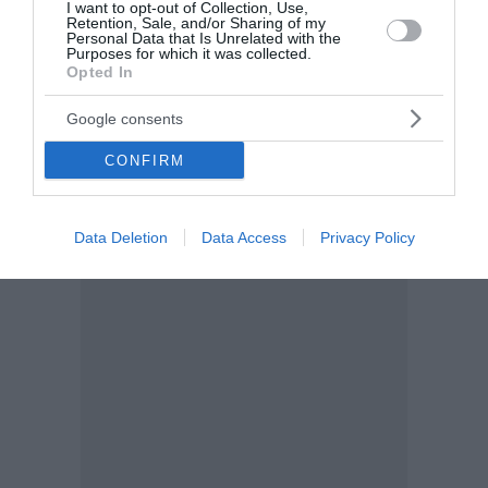
14:15 | 07 Αυγούστου 2026
Αθλητισμός
I want to opt-out of Collection, Use,
Retention, Sale, and/or Sharing of my
Personal Data that Is Unrelated with the
Purposes for which it was collected.
Opted In
Google consents
CONFIRM
Data Deletion
Data Access
Privacy Policy