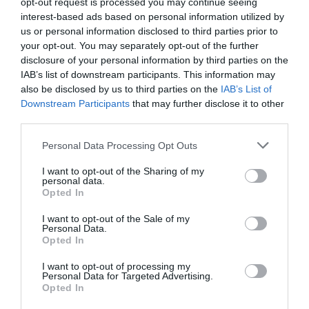
opt-out request is processed you may continue seeing
interest-based ads based on personal information utilized by
us or personal information disclosed to third parties prior to
your opt-out. You may separately opt-out of the further
disclosure of your personal information by third parties on the
IAB’s list of downstream participants. This information may
also be disclosed by us to third parties on the
IAB’s List of
Downstream Participants
that may further disclose it to other
third parties.
Έβελυν Μητροπούλου: Ασημένιο
Please note that this website/app uses one or more Google
Personal Data Processing Opt Outs
μετάλλιο στο Παγκόσμιο
services and may gather and store information including but
not limited to your visit or usage behaviour. You may click to
I want to opt-out of the Sharing of my
Πρωτάθλημα Στίβου Κ20 με
personal data.
grant or deny consent to Google and its third-party tags to
Opted In
άλμα στα 6,44 μ.
use your data for below specified purposes in below Google
consent section.
I want to opt-out of the Sale of my
Personal Data.
Η Έβελυν Μητροπούλου χάρισε στην Ελλάδα το
Opted In
πρώτο της μετάλλιο στο Παγκόσμιο Πρωτάθλημα
Στίβου Κ20 στο Όρεγκον των ΗΠΑ, κατακτώντας το
I want to opt-out of processing my
ασημένιο μετάλλιο στο άλμα εις μήκος με εξαιρετική
Personal Data for Targeted Advertising.
Opted In
εμφάνιση στον τελικό. ...