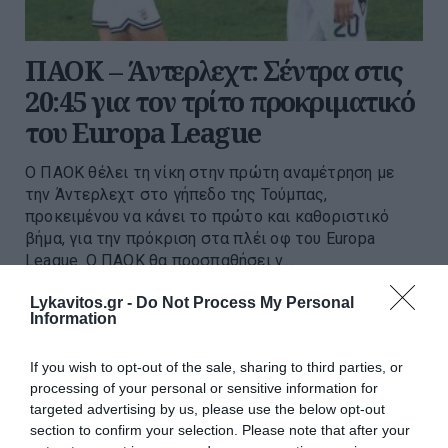
ΠΑΟΚ – Άντερλεχτ: Σέντρα στις
20:45 για τον τρίτο προκριματικό
του Europa League
Ο ΠΑΟΚ θέλει τη νίκη στην πρώτη αναμέτρηση με
την Άντερλεχτ στο γήπεδο της Τούμπας,
προκειμένου να κάνει το πρώτο και καθοριστικό
βήμα, για την πρόκριση στα πλέι οφ του Europa
League. Ο ΠΑΟΚ θα προσπαθήσει ν...
12:30 | 06 Αυγούστου 2026
Αθλητισμός
Lykavitos.gr -
Do Not Process My Personal
Information
If you wish to opt-out of the sale, sharing to third parties, or
processing of your personal or sensitive information for
targeted advertising by us, please use the below opt-out
section to confirm your selection. Please note that after your