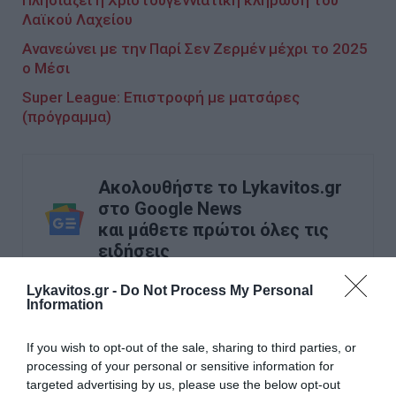
Λαϊκού Λαχείου
Ανανεώνει με την Παρί Σεν Ζερμέν μέχρι το 2025
ο Μέσι
Super League: Επιστροφή με ματσάρες
(πρόγραμμα)
Ακολουθήστε το Lykavitos.gr
στο Google News
και μάθετε πρώτοι όλες τις
ειδήσεις
Lykavitos.gr -
Do Not Process My Personal
Information
Ροή ειδήσεων
If you wish to opt-out of the sale, sharing to third parties, or
processing of your personal or sensitive information for
Πώς το πράσινο τσάι μπορεί να υποστηρίξει την υγεία
targeted advertising by us, please use the below opt-out
του ήπατος