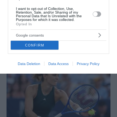
λύκων
I want to opt-out of Collection, Use,
Retention, Sale, and/or Sharing of my
Τεχεράνη: Πιθανός ο αποκλεισμός των Στενών του
Personal Data that Is Unrelated with the
Ορμούζ για «εχθρικά» πλοία – Σκέψεις για επιβολή
Purposes for which it was collected.
προστίμων έως 20% του φορτίου
Opted In
Google consents
ΟΛΕΣ ΟΙ ΕΙΔΗΣΕΙΣ →
CONFIRM
διαβάστε ακόμη
Data Deletion
Data Access
Privacy Policy