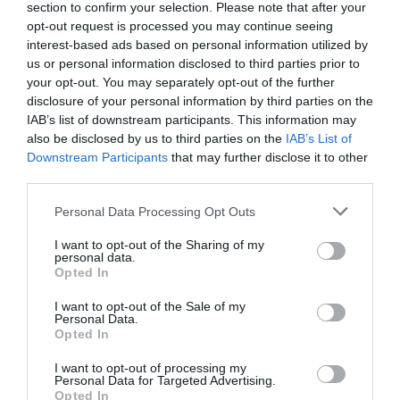
section to confirm your selection. Please note that after your
opt-out request is processed you may continue seeing
Υψηλή χοληστερίνη: Οι τροφές που πρέπει να
interest-based ads based on personal information utilized by
αποφεύγουμε
us or personal information disclosed to third parties prior to
your opt-out. You may separately opt-out of the further
Σύλληψη γυναίκας για την φωτιά στη Σκύρο
disclosure of your personal information by third parties on the
IAB’s list of downstream participants. This information may
Ρόδος: Στο νοσοκομείο διακομίστηκε ναυτικός που
also be disclosed by us to third parties on the
IAB’s List of
τραυματίστηκε κατά τη πρόσδεση πλοίου στο λιμάνι
Downstream Participants
that may further disclose it to other
third parties.
Δύο ακόμη αποχωρήσεις από το κόμμα Καρυστιανού με
αιχμές για «αρχηγισμό»
Please note that this website/app uses one or more Google
Personal Data Processing Opt Outs
services and may gather and store information including but
Δυσκόλεψε η πρόκριση για τον ΠΑΟΚ – Ήττα 1-0 από την
not limited to your visit or usage behaviour. You may click to
I want to opt-out of the Sharing of my
Άντερλεχτ στην Τούμπα
personal data.
grant or deny consent to Google and its third-party tags to
Opted In
use your data for below specified purposes in below Google
Τραγωδία στη Marfin: Έφτασε στην Ελλάδα η 46χρονη
consent section.
I want to opt-out of the Sale of my
κατηγορούμενη που είχε συλληφθεί στο Λονδίνο
Personal Data.
Opted In
Τζόκερ: Η κλήρωση της Πέμπτης - Οι τυχεροί αριθμοί
I want to opt-out of processing my
Personal Data for Targeted Advertising.
Πέθανε το λευκό κουτάβι που είχε γίνει μέλος αγέλης
Opted In