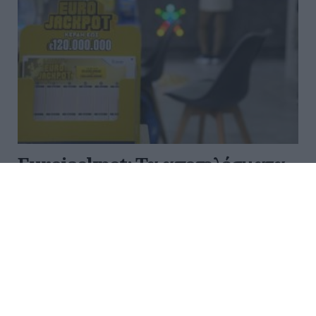
Eurojackpot: Τα αποτελέσματα
της κλήρωσης της Παρασκευής
Πραγματοποιήθηκε το βράδυ της Πέμπτης η
κλήρωση 253 του Eurojackpot. Στην πρώτη, τη
δεύτερη και την τρίτη κατηγορία δεν βρέθηκαν
τυχεροί στην Ελλάδα. Στην τέταρτη κατηγορία
αναδείχθηκε 1 τυχερός που κερδί...
22:35 | 07 Αυγούστου 2026
Αθλητισμός