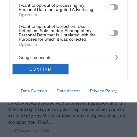
I want to opt-out of processing my
Personal Data for Targeted Advertising.
Opted In
I want to opt-out of Collection, Use,
Retention, Sale, and/or Sharing of my
Personal Data that Is Unrelated with the
Purposes for which it was collected.
Opted In
Google consents
CONFIRM
Σενάριο «βόμβα» με Ρόδρι: Θέλει
Μπαρτσελόνα – Συνεχίζονται οι
διαπραγματεύσεις με τη Σίτι
Data Deletion
Data Access
Privacy Policy
Ο Ρόδρι είναι έτοιμος να αποτελέσει παρελθόν από την
Μάντσεστερ Σίτι, με τον μάνατζέρ του να κάνει γνωστό
ότι επέλεξε την Μπαρτσελόνα για το επόμενο βήμα της
καριέρας του. Παρά ...
07 Αυγούστου 2026