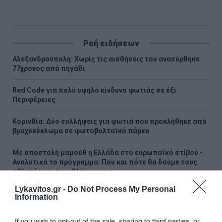
Ροή ειδήσεων
Αλεξανδρούπολη: Χωρίς τις αισθήσεις του ανασύρθηκε
77χρονος από πηγάδι
Red Code για πολύ υψηλό κίνδυνο φωτιάς σε έξι
Περιφέρειες
Κορινθία: Δύο συλλήψεις για φωτιά που προκλήθηκε από
βραχυκύκλωμα σε φωτοβολταϊκό πάρκο
Με αποστολή μαμούθ η Ελλάδα στο ευρωπαϊκό στίβου -
Αναλυτικά το πρόγραμμα: Που και πότε θα δούμε τους
αθλητές και τις αθλήτριες μας
Lykavitos.gr -
Do Not Process My Personal
Χρυσός: Ράλι έως τα 5.000 δολάρια προβλέπει η UBS - Οι 4
Information
παράγοντες της ανόδου
If you wish to opt-out of the sale, sharing to third parties, or