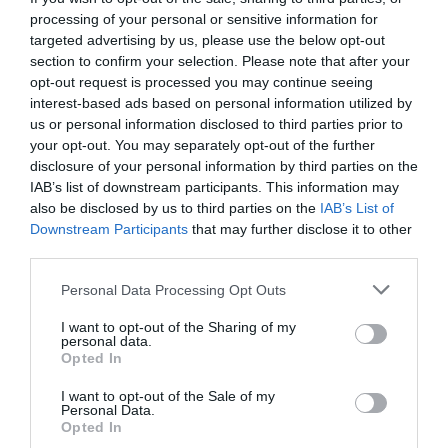
ΕΛΓΕΚΑ: Προληπτική απόσυρση και ανάκληση μαρμελάδας
processing of your personal or sensitive information for
targeted advertising by us, please use the below opt-out
Τα πρωτοσέλιδα των κυριακάτικων εφημερίδων
section to confirm your selection. Please note that after your
opt-out request is processed you may continue seeing
Μελίδης: «Ο ΣΥΡΙΖΑ με σαφές, σύγχρονο και κατανοητό
interest-based ads based on personal information utilized by
πρόγραμμα απευθύνεται πλέον σε όλες και όλους που
us or personal information disclosed to third parties prior to
θέλουν την πολιτική αλλαγή να γίνει πράξη»
your opt-out. You may separately opt-out of the further
disclosure of your personal information by third parties on the
Βανς: «Η Συμφωνία για το Ορμούζ θα μπορούσε να
IAB’s list of downstream participants. This information may
επαναφέρει τη ροή πετρελαίου στα προπολεμικά
also be disclosed by us to third parties on the
IAB’s List of
επίπεδα»
Downstream Participants
that may further disclose it to other
third parties.
Νάξος: Καλύτερη η εικόνα της φωτιάς στη Μικρή Βίγλα
Please note that this website/app uses one or more Google
Personal Data Processing Opt Outs
services and may gather and store information including but
ΟΛΕΣ ΟΙ ΕΙΔΗΣΕΙΣ →
not limited to your visit or usage behaviour. You may click to
I want to opt-out of the Sharing of my
personal data.
διαβάστε ακόμη
grant or deny consent to Google and its third-party tags to
Opted In
use your data for below specified purposes in below Google
consent section.
I want to opt-out of the Sale of my
Personal Data.
Opted In