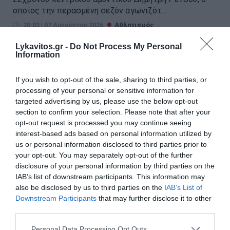
οποίος την περασμένη σεζόν αγωνιζότ...
20:03 | 07 Αυγούστου 2026
Αθλητισμός
Lykavitos.gr -
Do Not Process My Personal
Information
If you wish to opt-out of the sale, sharing to third parties, or
processing of your personal or sensitive information for
targeted advertising by us, please use the below opt-out
section to confirm your selection. Please note that after your
opt-out request is processed you may continue seeing
interest-based ads based on personal information utilized by
us or personal information disclosed to third parties prior to
your opt-out. You may separately opt-out of the further
disclosure of your personal information by third parties on the
IAB’s list of downstream participants. This information may
also be disclosed by us to third parties on the
IAB’s List of
Downstream Participants
that may further disclose it to other
Ο Τζολάκης στη Χαλ – Συμβόλαιο
third parties.
μέχρι το 2031
Please note that this website/app uses one or more Google
Personal Data Processing Opt Outs