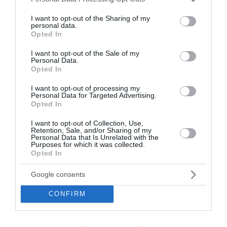
services and may gather and store information including but
Παίχτης της Χαλ και επίσημα είναι πλέον ο
not limited to your visit or usage behaviour. You may click to
I want to opt-out of the Sharing of my
personal data.
Κωνσταντής Τζολάκης. Η αγγλική ομάδα ανακοίνωσε
grant or deny consent to Google and its third-party tags to
Opted In
την απόκτηση του Έλληνα τερματοφύλακα από τον
use your data for below specified purposes in below Google
Ολυμπιακό. Μετά από μια άκρως επιτυχημένη πορεία
consent section.
I want to opt-out of the Sale of my
Personal Data.
στον Ολυμπιακό, ο 24χρονο...
Opted In
16:34 | 05 Αυγούστου 2026
Αθλητισμός
I want to opt-out of processing my
Personal Data for Targeted Advertising.
Opted In
I want to opt-out of Collection, Use,
Retention, Sale, and/or Sharing of my
Personal Data that Is Unrelated with the
Purposes for which it was collected.
Opted In
Google consents
CONFIRM