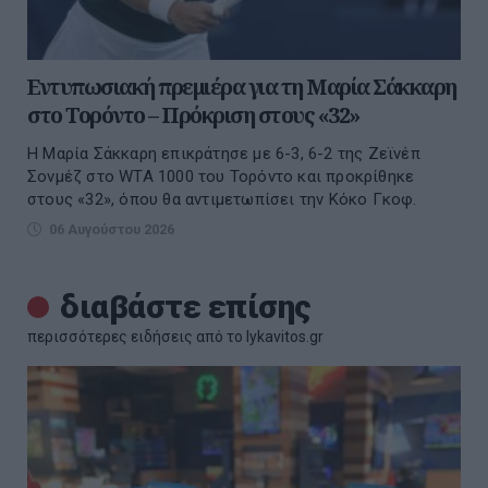
Εντυπωσιακή πρεμιέρα για τη Μαρία Σάκκαρη
στο Τορόντο – Πρόκριση στους «32»
Η Μαρία Σάκκαρη επικράτησε με 6-3, 6-2 της Ζεϊνέπ
Σονμέζ στο WTA 1000 του Τορόντο και προκρίθηκε
στους «32», όπου θα αντιμετωπίσει την Κόκο Γκοφ.
06 Αυγούστου 2026
διαβάστε επίσης
περισσότερες ειδήσεις από το lykavitos.gr