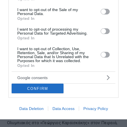
use your data for below specified purposes in below Google
consent section.
I want to opt-out of the Sale of my
Personal Data.
Opted In
I want to opt-out of processing my
Personal Data for Targeted Advertising.
Opted In
I want to opt-out of Collection, Use,
Retention, Sale, and/or Sharing of my
Personal Data that Is Unrelated with the
Purposes for which it was collected.
Opted In
Google consents
CONFIRM
«Λευκή» ισοπαλία για τον Ολυμπιακό με τη
Ναϊμέγκεν – Στην Ολλανδία θα κριθεί η
πρόκριση
Data Deletion
Data Access
Privacy Policy
Ισόπαλος 0-0 με τη Ναϊμέγκεν αναδείχθηκε ο
Ολυμπιακός στο «Γεώργιος Καραϊσκάκης» στον Πειραιά,