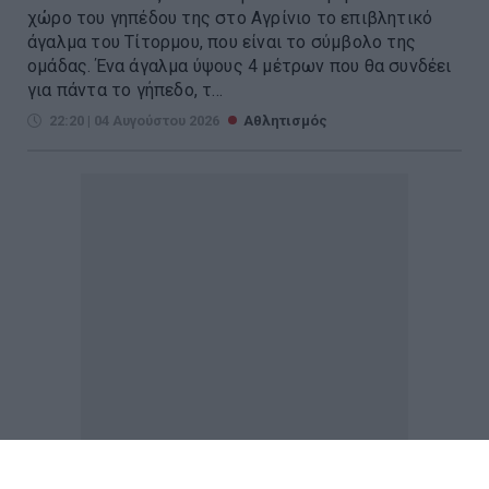
χώρο του γηπέδου της στο Αγρίνιο το επιβλητικό
άγαλμα του Τίτορμου, που είναι το σύμβολο της
ομάδας. Ένα άγαλμα ύψους 4 μέτρων που θα συνδέει
για πάντα το γήπεδο, τ...
22:20 | 04 Αυγούστου 2026
Αθλητισμός