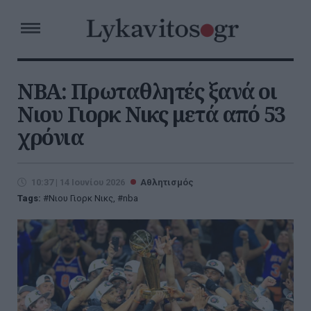
NBA: Πρωταθλητές ξανά οι
Νιου Γιορκ Νικς μετά από 53
χρόνια
10:37 | 14 Ιουνίου 2026
Αθλητισμός
Tags:
Νιου Γιορκ Νικς
,
nba