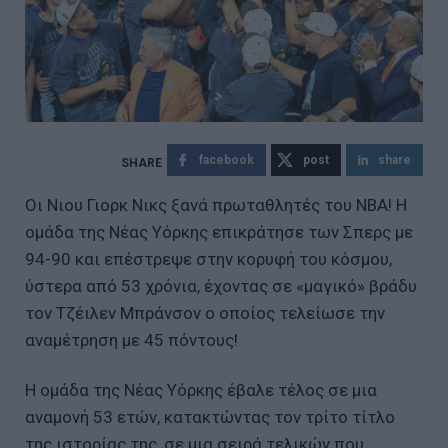
facebook
post
share
Οι Νιου Γιορκ Νικς ξανά πρωταθλητές του NBA! Η
ομάδα της Νέας Υόρκης επικράτησε των Σπερς με
94-90 και επέστρεψε στην κορυφή του κόσμου,
ύστερα από 53 χρόνια, έχοντας σε «μαγικό» βράδυ
τον Τζέιλεν Μπράνσον ο οποίος τελείωσε την
αναμέτρηση με 45 πόντους!
Η ομάδα της Νέας Υόρκης έβαλε τέλος σε μια
αναμονή 53 ετών, κατακτώντας τον τρίτο τίτλο
της ιστορίας της, σε μια σειρά τελικών που