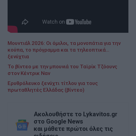
Μουντιάλ 2026: Οι όμιλοι, τα μονοπάτια για την
κούπα, το πρόγραμμα και τα τηλεοπτικά...
ξενύχτια
Το βίντεο με την μπουνιά του Ταϊρίκ Τζόουνς
στον Κέντρικ Ναν
Ερυθρόλευκο ξενύχτι τίτλου για τους
πρωταθλητές Ελλάδας (βίντεο)
Ακολουθήστε το Lykavitos.gr
στο Google News
και μάθετε πρώτοι όλες τις