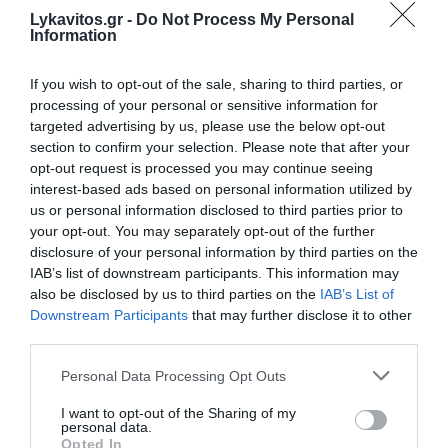
Pierrakakis Asks European Commission to Extend Fiscal
Lykavitos.gr -
Do Not Process My Personal
Flexibility for Energy Resilience
Information
Παππάς: «Απένταξαν Canadair, drones και ελικόπτερα
If you wish to opt-out of the sale, sharing to third parties, or
από το Ταμείο Ανάκαμψης – Παλεύουμε τις φωτιές με
processing of your personal or sensitive information for
νοικιασμένα μέσα»
targeted advertising by us, please use the below opt-out
section to confirm your selection. Please note that after your
Στον ανακριτή οι επτά συλληφθέντες για τη φωτιά στη
opt-out request is processed you may continue seeing
Βοιωτία – Κατηγορούνται για θερμές εργασίες σε
υπαίθριο χώρο
interest-based ads based on personal information utilized by
us or personal information disclosed to third parties prior to
your opt-out. You may separately opt-out of the further
ΠΑΣΟΚ για το ΟΣΔΕ: «Επικοινωνιακή φιέστα αντί για
λύσεις»
disclosure of your personal information by third parties on the
IAB’s list of downstream participants. This information may
also be disclosed by us to third parties on the
IAB’s List of
Γεωργιάδης απαντά στο ΠΑΣΟΚ για τα «Σπιτάκια
Ανακύκλωσης»: «Διαβάστε όλα τα επίσημα έγγραφα και
Downstream Participants
that may further disclose it to other
όχι όσα σας βολεύουν»
third parties.
Please note that this website/app uses one or more Google
Personal Data Processing Opt Outs
ΟΛΕΣ ΟΙ ΕΙΔΗΣΕΙΣ →
services and may gather and store information including but
not limited to your visit or usage behaviour. You may click to
I want to opt-out of the Sharing of my
διαβάστε ακόμη
personal data.
grant or deny consent to Google and its third-party tags to
Opted In