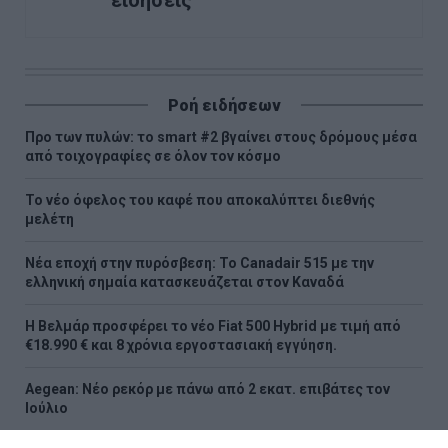
ειδήσεις
Ροή ειδήσεων
Προ των πυλών: το smart #2 βγαίνει στους δρόμους μέσα
από τοιχογραφίες σε όλον τον κόσμο
Το νέο όφελος του καφέ που αποκαλύπτει διεθνής
μελέτη
Νέα εποχή στην πυρόσβεση: Το Canadair 515 με την
ελληνική σημαία κατασκευάζεται στον Καναδά
Η Βελμάρ προσφέρει τo νέο Fiat 500 Hybrid με τιμή από
€18.990 € και 8 χρόνια εργοστασιακή εγγύηση.
Aegean: Νέο ρεκόρ με πάνω από 2 εκατ. επιβάτες τον
Ιούλιο