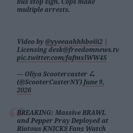
bus stop sign. Cops make
multiple arrests.
Video by
@yyeeaahhhboiii2
|
Licensing desk@freedomnews.tv
pic.twitter.com/fafmxlWW4S
— Oliya Scootercaster 🛴
(@ScooterCasterNY)
June 9,
2026
BREAKING: Massive BRAWL
and Pepper Pray Deployed at
Riotous KNICKS Fans Watch