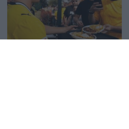
Καρέτσας: Σήκωσε μανίκια στη
Ντόρτμουντ και γνώρισε την
«τρέλα» των Βεστφαλών
Ο Κωνσταντίνος Καρέτσας ανακοινώθηκε από την
Ντόρτμουντ και… σήκωσε μανίκια, αφού την Τετάρτη
(05.08.2026) έκανε την πρώτη του προπόνηση με
τους Βεστφαλούς, γνωρίζοντας -παράλληλα- από
κοντά και την “τρέλα” των...
16:00 | 05 Αυγούστου 2026
Αθλητισμός