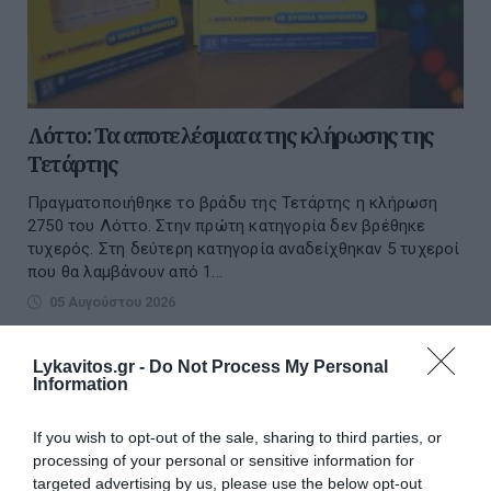
Λόττο: Τα αποτελέσματα της κλήρωσης της
Τετάρτης
Πραγματοποιήθηκε το βράδυ της Τετάρτης η κλήρωση
2750 του Λόττο. Στην πρώτη κατηγορία δεν βρέθηκε
τυχερός. Στη δεύτερη κατηγορία αναδείχθηκαν 5 τυχεροί
που θα λαμβάνουν από 1...
05 Αυγούστου 2026
Lykavitos.gr -
Do Not Process My Personal
Information
If you wish to opt-out of the sale, sharing to third parties, or
processing of your personal or sensitive information for
targeted advertising by us, please use the below opt-out