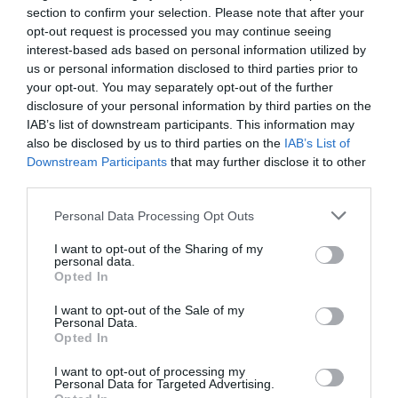
section to confirm your selection. Please note that after your
opt-out request is processed you may continue seeing
interest-based ads based on personal information utilized by
us or personal information disclosed to third parties prior to
your opt-out. You may separately opt-out of the further
disclosure of your personal information by third parties on the
IAB’s list of downstream participants. This information may
also be disclosed by us to third parties on the
IAB’s List of
Επίσημο: Ο Μίλαν Βιτάλις στην ΑΕΚ με
Downstream Participants
that may further disclose it to other
third parties.
συμβόλαιο έως το 2030
Please note that this website/app uses one or more Google
Personal Data Processing Opt Outs
Η ΑΕΚ ολοκλήρωσε και επίσημα μία ακόμα μετεγγραφική
services and may gather and store information including but
κίνηση αυτό το καλοκαίρι, ανακοινώνοντας την απόκτηση
not limited to your visit or usage behaviour. You may click to
I want to opt-out of the Sharing of my
του Μίλαν Βιτάλις. Ο 24χρονος διεθνής Ούγγρος μέσος
personal data.
grant or deny consent to Google and its third-party tags to
υπέγραψε συμβόλαιο συν...
Opted In
use your data for below specified purposes in below Google
06 Αυγούστου 2026
consent section.
I want to opt-out of the Sale of my
Personal Data.
Opted In
I want to opt-out of processing my
Personal Data for Targeted Advertising.