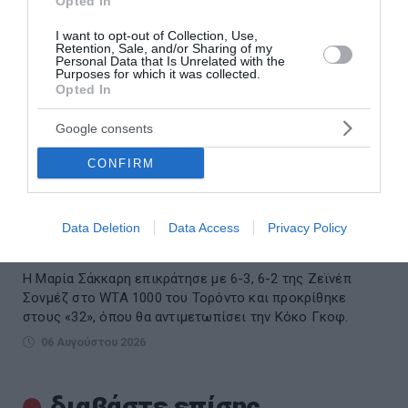
Opted In
I want to opt-out of Collection, Use,
Retention, Sale, and/or Sharing of my
Personal Data that Is Unrelated with the
Purposes for which it was collected.
Opted In
Google consents
CONFIRM
Εντυπωσιακή πρεμιέρα για τη Μαρία Σάκκαρη
Data Deletion
Data Access
Privacy Policy
στο Τορόντο – Πρόκριση στους «32»
Η Μαρία Σάκκαρη επικράτησε με 6-3, 6-2 της Ζεϊνέπ
Σονμέζ στο WTA 1000 του Τορόντο και προκρίθηκε
στους «32», όπου θα αντιμετωπίσει την Κόκο Γκοφ.
06 Αυγούστου 2026
διαβάστε επίσης