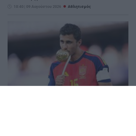
10:40 | 09 Αυγούστου 2026
Αθλητισμός
Σενάριο «βόμβα» με Ρόδρι: Θέλει
Μπαρτσελόνα – Συνεχίζονται οι
διαπραγματεύσεις με τη Σίτι