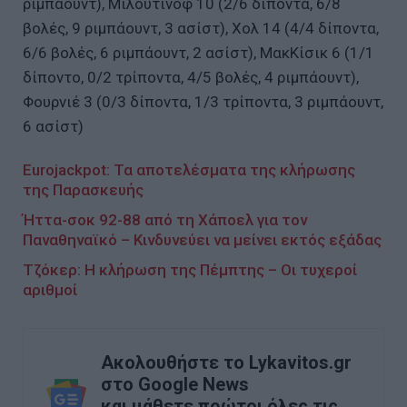
ριμπάουντ), Μιλουτίνοφ 10 (2/6 δίποντα, 6/8
βολές, 9 ριμπάουντ, 3 ασίστ), Χολ 14 (4/4 δίποντα,
6/6 βολές, 6 ριμπάουντ, 2 ασίστ), ΜακΚίσικ 6 (1/1
δίποντο, 0/2 τρίποντα, 4/5 βολές, 4 ριμπάουντ),
Φουρνιέ 3 (0/3 δίποντα, 1/3 τρίποντα, 3 ριμπάουντ,
6 ασίστ)
Eurojackpot: Τα αποτελέσματα της κλήρωσης
της Παρασκευής
Ήττα-σοκ 92-88 από τη Χάποελ για τον
Παναθηναϊκό – Κινδυνεύει να μείνει εκτός εξάδας
Τζόκερ: Η κλήρωση της Πέμπτης – Οι τυχεροί
αριθμοί
Ακολουθήστε το Lykavitos.gr
στο Google News
και μάθετε πρώτοι όλες τις