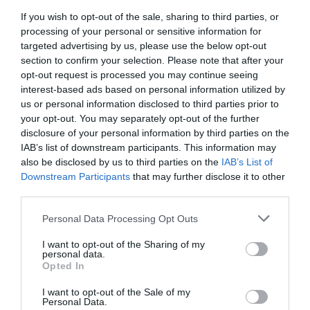
Παλαιστίνη – Καλεί σε μαζική συμμετοχή
If you wish to opt-out of the sale, sharing to third parties, or
processing of your personal or sensitive information for
Μαρινάκης: «Το δημογραφικό δεν μπορεί να περιμένει - Η
οικογένεια πρέπει να είναι πραγματικά η πρώτη μας
targeted advertising by us, please use the below opt-out
προτεραιότητα»
section to confirm your selection. Please note that after your
opt-out request is processed you may continue seeing
Χαρδαλιάς: Δύο νέοι Αντιπεριφερειάρχες στην Αττική –
interest-based ads based on personal information utilized by
Θεοδωρόπουλος και Κοσμόπουλος αναλαμβάνουν
us or personal information disclosed to third parties prior to
κρίσιμα χαρτοφυλάκια
your opt-out. You may separately opt-out of the further
disclosure of your personal information by third parties on the
Δύο συλλήψεις για διακίνηση μεταναστών σε Έβρο και
IAB’s list of downstream participants. This information may
Ροδόπη - Μετέφεραν συνολικά 15 άτομα
also be disclosed by us to third parties on the
IAB’s List of
Downstream Participants
that may further disclose it to other
Τουρνάς: Πάνω από 400 φωτιές σε δέκα ημέρες – «Το 90%
third parties.
οφείλεται σε αμέλεια»
Please note that this website/app uses one or more Google
Personal Data Processing Opt Outs
services and may gather and store information including but
Πυρομαχικά εντοπίστηκαν στη θάλασσα στην Κάρπαθο –
not limited to your visit or usage behaviour. You may click to
I want to opt-out of the Sharing of my
Απαγορεύτηκε η πρόσβαση στην περιοχή
personal data.
grant or deny consent to Google and its third-party tags to
Opted In
use your data for below specified purposes in below Google
ΟΛΕΣ ΟΙ ΕΙΔΗΣΕΙΣ →
consent section.
I want to opt-out of the Sale of my
Personal Data.