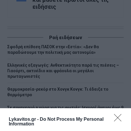
ειδήσεις
Ροή ειδήσεων
Σφοδρή επίθεση ΠΑΣΟΚ στην «Εστία»: «Δεν θα
παραδώσουμε την πολιτική μας αυτονομία»
Ελληνικές εξαγωγές: Ανθεκτικότητα παρά τις πιέσεις –
Γιαούρτι, ακτινίδιο και φράουλα οι μεγάλοι
πρωταγωνιστές
Θερμοκρασία-ρεκόρ στο Χονγκ Κονγκ: Τι έδειξε το
θερμόμετρο
Σε συναγερμό η χώρα για τις φωτιές: Ισχυροί άνεμοι έως 9
μποφόρ και πάνω από 400 πυρκαγιές σε 10 ημέρες
Lykavitos.gr -
Do Not Process My Personal
Information
ΣΥΡΙΖΑ: Στηρίζει τις κινητοποιήσεις αλληλεγγύης στην