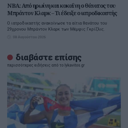
NBA: Από ηρωίνη και κοκαΐνη ο θάνατος του
Μπράντον Κλαρκ – Τι έδειξε ο ιατροδικαστής
Ο ιατροδικαστής ανακοίνωσε τα αίτια θανάτου του
29χρονου Μπράντον Κλαρκ των Μέμφις Γκρίζλις.
08 Αυγούστου 2026
διαβάστε επίσης
περισσότερες ειδήσεις από το lykavitos.gr