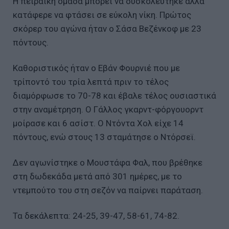
Η πειραϊκή ομάδα μπορεί να δυσκολεύτηκε αλλά
κατάφερε να φτάσει σε εύκολη νίκη. Πρώτος
σκόρερ του αγώνα ήταν ο Σάσα Βεζένκοφ με 23
πόντους.
Καθοριστικός ήταν ο Εβάν Φουρνιέ που με
τρίποντό του τρία λεπτά πριν το τέλος
διαμόρφωσε το 70-78 και έβαλε τέλος ουσιαστικά
στην αναμέτρηση. Ο Γάλλος γκαρντ-φόργουορντ
μοίρασε και 6 ασίστ. Ο Ντόντα Χολ είχε 14
πόντους, ενώ στους 13 σταμάτησε ο Ντόρσεϊ.
Δεν αγωνίστηκε ο Μουστάφα Φαλ, που βρέθηκε
στη δωδεκάδα μετά από 301 ημέρες, με το
ντεμπούτο του στη σεζόν να παίρνει παράταση.
Τα δεκάλεπτα: 24-25, 39-47, 58-61, 74-82.