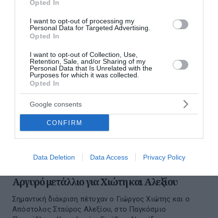
διαβάστε ακόμη
Opted In
I want to opt-out of processing my
Personal Data for Targeted Advertising.
Opted In
I want to opt-out of Collection, Use,
Retention, Sale, and/or Sharing of my
Personal Data that Is Unrelated with the
Purposes for which it was collected.
Opted In
Google consents
CONFIRM
Data Deletion
Data Access
Privacy Policy
Παγκόσμιο Πρωτάθλημα Κωπηλασίας:
Αργυρό μετάλλιο για Χιώτη και Αλεξίου
Σημαντική διάκριση πέτυχαν ο Γιώργος Χιώτης και ο
Απόστολος Σταύρος Αλεξίου, στο Παγκόσμιο