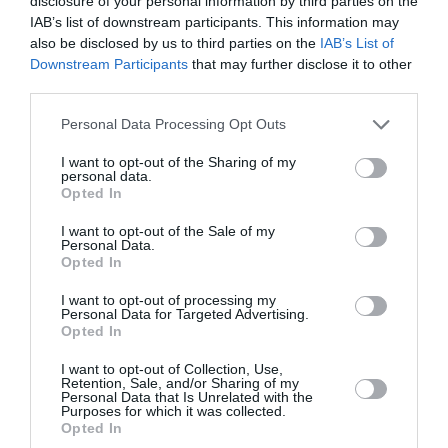
disclosure of your personal information by third parties on the
IAB’s list of downstream participants. This information may
Marketing Manager της Ελληνικής Ποδοσφαιρικής
also be disclosed by us to third parties on the
IAB’s List of
Ομοσπονδίας, Θανάσης Μπασδέκης, Head of
Downstream Participants
that may further disclose it to other
Sponsorships του ΟΠΑΠ, Μαρία Γκούμα, Marketing &
third parties.
Commercial Director της Ελληνικής Ποδοσφαιρικής
Please note that this website/app uses one or more Google
Personal Data Processing Opt Outs
Ομοσπονδίας, Χριστίνα Βραχάλη, Γιάννης Ρόκκας,
services and may gather and store information including but
Chief Marketing Officer του ΟΠΑΠ, Τάκης Φύσσας,
not limited to your visit or usage behaviour. You may click to
I want to opt-out of the Sharing of my
personal data.
grant or deny consent to Google and its third-party tags to
Αθλητικός Διευθυντής Εθνικής Ομάδας Ανδρών
Opted In
use your data for below specified purposes in below Google
consent section.
I want to opt-out of the Sale of my
Personal Data.
Opted In
I want to opt-out of processing my
Personal Data for Targeted Advertising.
Opted In
I want to opt-out of Collection, Use,
Retention, Sale, and/or Sharing of my
Personal Data that Is Unrelated with the
Purposes for which it was collected.
Opted In