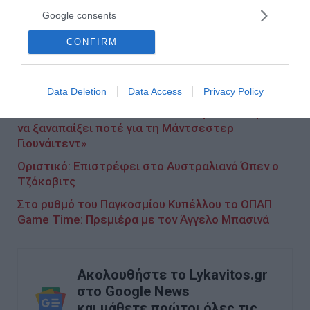
Google consents
CONFIRM
Media Day ΟΠΑΠ και ΕΠΟ
Data Deletion
Data Access
Privacy Policy
Τελειώνει τον Ρονάλντο ο Τεν Χαγκ: «Δεν πρέπει
να ξαναπαίξει ποτέ για τη Μάντσεστερ
Γιουνάιτεντ»
Οριστικό: Επιστρέφει στο Αυστραλιανό Όπεν ο
Τζόκοβιτς
Στο ρυθμό του Παγκοσμίου Κυπέλλου το ΟΠΑΠ
Game Time: Πρεμιέρα με τον Άγγελο Μπασινά
Ακολουθήστε το Lykavitos.gr
στο Google News
και μάθετε πρώτοι όλες τις