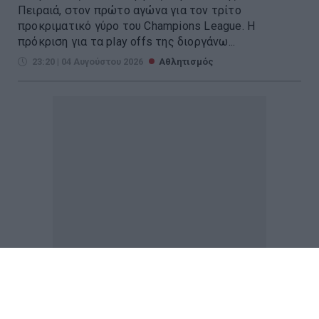
Πειραιά, στον πρώτο αγώνα για τον τρίτο
προκριματικό γύρο του Champions League. Η
πρόκριση για τα play offs της διοργάνω...
23:20 | 04 Αυγούστου 2026
Αθλητισμός