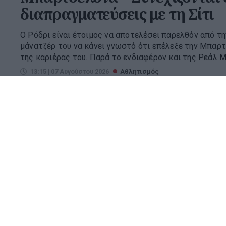
διαπραγματεύσεις με τη Σίτι
Ο Ρόδρι είναι έτοιμος να αποτελέσει παρελθόν από τη
μάνατζέρ του να κάνει γνωστό ότι επέλεξε την Μπαρτ
της καριέρας του. Παρά το ενδιαφέρον και της Ρεάλ Μα
13:15 | 07 Αυγούστου 2026
Αθλητισμός
ΠΑΟΚ – Άντερλεχτ: Σέντρα στι
τρίτο προκριματικό του Euro
Ο ΠΑΟΚ θέλει τη νίκη στην πρώτη αναμέτρηση με την
Τούμπας, προκειμένου να κάνει το πρώτο και καθοριστ
στα πλέι οφ του Europa League. Ο ΠΑΟΚ θα προσπαθήσει
12:30 | 06 Αυγούστου 2026
Αθλητισμός