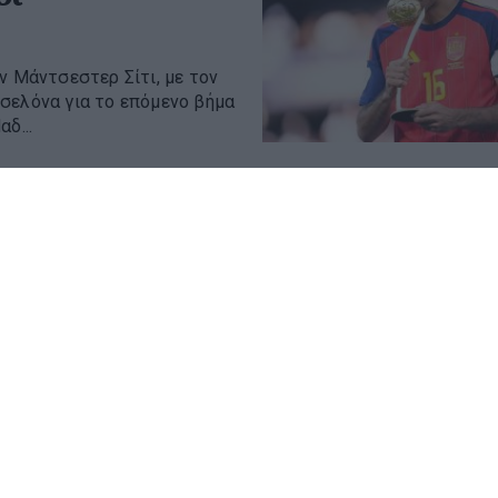
ν Μάντσεστερ Σίτι, με τον
σελόνα για το επόμενο βήμα
δ...
ς 20:45 για τον
pa League
 Άντερλεχτ στο γήπεδο της
ικό βήμα, για την πρόκριση
 ν...