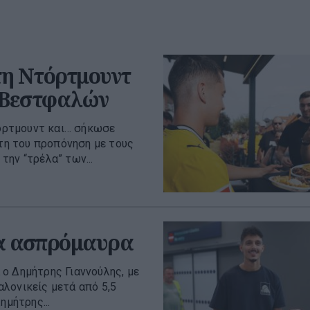
τη Ντόρτμουντ
ν Βεστφαλών
όρτμουντ και… σήκωσε
ώτη του προπόνηση με τους
ην “τρέλα” των...
τα ασπρόμαυρα
ο Δημήτρης Γιαννούλης, με
λονικείς μετά από 5,5
ημήτρης...