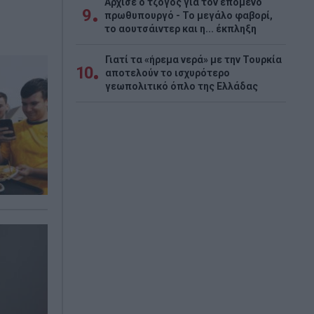
Άρχισε ο τζόγος για τον επόμενο
9
πρωθυπουργό - Το μεγάλο φαβορί,
το αουτσάιντερ και η... έκπληξη
Γιατί τα «ήρεμα νερά» με την Τουρκία
10
αποτελούν το ισχυρότερο
γεωπολιτικό όπλο της Ελλάδας