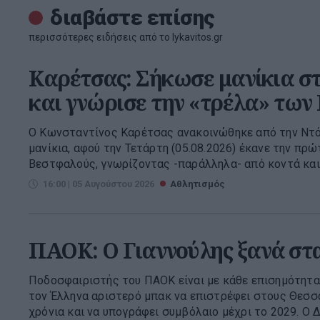
διαβάστε επίσης
περισσότερες ειδήσεις από το lykavitos.gr
Καρέτσας: Σήκωσε μανίκια σ
και γνώρισε την «τρέλα» τω
Ο Κωνσταντίνος Καρέτσας ανακοινώθηκε από την Ντ
μανίκια, αφού την Τετάρτη (05.08.2026) έκανε την πρ
Βεστφαλούς, γνωρίζοντας -παράλληλα- από κοντά και τ
16:00 | 05 Αυγούστου 2026
Αθλητισμός
ΠΑΟΚ: Ο Γιαννούλης ξανά σ
Ποδοσφαιριστής του ΠΑΟΚ είναι με κάθε επισημότητα 
τον Έλληνα αριστερό μπακ να επιστρέφει στους Θεσσα
χρόνια και να υπογράφει συμβόλαιο μέχρι το 2029. Ο Δ