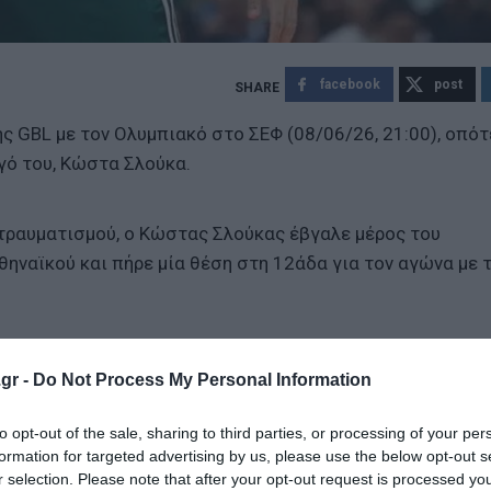
facebook
post
ης GBL με τον Ολυμπιακό στο ΣΕΦ (08/06/26, 21:00), οπότ
γό του, Κώστα Σλούκα.
 τραυματισμού, ο Κώστας Σλούκας έβγαλε μέρος του
ναϊκού και πήρε μία θέση στη 12άδα για τον αγώνα με 
λικούς και ο Χουάντσο, ο οποίος και θα πάρει τη θέση τ
ς στιγμής.
gr -
Do Not Process My Personal Information
ύκας, Χέιζ-Ντέιβις, Ρογκαβόπουλος, Σαμοντούροφ, Γκραντ
to opt-out of the sale, sharing to third parties, or processing of your per
formation for targeted advertising by us, please use the below opt-out s
r selection. Please note that after your opt-out request is processed y