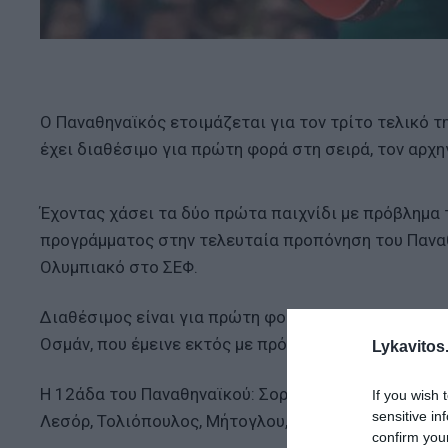
Ο Παναθηναϊκός ετοιμάζεται για τον τρίτο τελικό τ
έχει διαθέσιμο για πρώτη φορά στη σειρά, τον αρχη
Έχοντας χάσει τα δύο πρώτα παιχνίδι με πρόβλημα
προγράμματος στην τελευταία προπόνηση του Παναθη
Ολυμπιακό στο ΣΕΦ.
Διαθέσιμος είναι για πρώτη φορά στους φετινούς τε
Οσμάν, που έμεινε εκτός με πρόβλημα της τελευταία
Lykavitos.
Η 12άδα του Παναθηναϊκού: Σορτς, Καλαϊτζάκης, Σλο
If you wish 
sensitive in
Λεσόρ, Τολιόπουλος, Μήτογλου, Χουάντσο.
confirm you