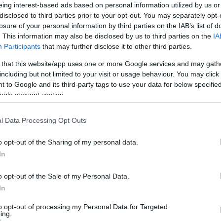
eing interest-based ads based on personal information utilized by us or
ι τίτλους της Μπαρτσελόνα
disclosed to third parties prior to your opt-out. You may separately opt-
losure of your personal information by third parties on the IAB’s list of
α τον Τζόρνταν
. This information may also be disclosed by us to third parties on the
IA
τυχερούς αριθμούς
Participants
that may further disclose it to other third parties.
 that this website/app uses one or more Google services and may gath
including but not limited to your visit or usage behaviour. You may click 
ο Lykavitos.gr στο Google News
 to Google and its third-party tags to use your data for below specifi
ogle consent section.
ώτοι όλες τις ειδήσεις
l Data Processing Opt Outs
o opt-out of the Sharing of my personal data.
In
o opt-out of the Sale of my Personal Data.
In
to opt-out of processing my Personal Data for Targeted
ing.