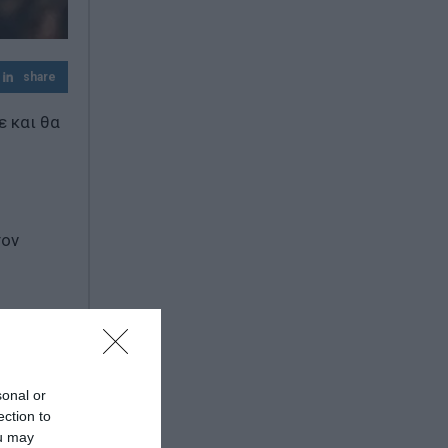
Κατρίνης: «Ανησυχητική η αδράνεια της
κυβέρνησης στο μεταβαλλόμενο
γεωπολιτικό περιβάλλον»
share
ε και θα
τον
ου
, Ναν,
sonal or
ection to
ou may