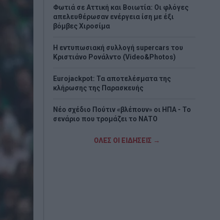
Φωτιά σε Αττική και Βοιωτία: Οι φλόγες
απελευθέρωσαν ενέργεια ίση με έξι
βόμβες Χιροσίμα
H εντυπωσιακή συλλογή supercars του
Κριστιάνο Ρονάλντο (Video&Photos)
Eurojackpot: Τα αποτελέσματα της
κλήρωσης της Παρασκευής
Νέο σχέδιο Πούτιν «βλέπουν» οι ΗΠΑ - Το
σενάριο που τρομάζει το ΝΑΤΟ
Στα «Παραπολιτικά»: Προς 30.000
ΟΛΕΣ ΟΙ ΕΙΔΗΣΕΙΣ →
προσλήψεις - Όλο το σχέδιο του
υπουργείου Εσωτερικών
Σκέρτσος: «ΠΑΣΟΚ και ΕΛΑΣ υποκαθιστούν
την οικονομική ανάλυση με πολιτική
προπαγάνδα»