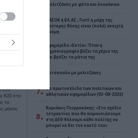
3
Μελιτζάνες με φέτα και λουκάνικο
ΠΑΣΟΚ ή ΕΛ.ΑΣ.; Γιατί η μάχη της
4
δεύτερης θέσης είναι (πολύ) ανοιχτή
ακόμη
:
ο
Εφημερίδα «Εστία»: Όταν η
5
δημοσιογραφία βάζει τα χέρια της
ημα
και βγάζει τα μάτια της
α 6,44
6
Κοτόπουλο με μελιτζάνες
ε στην
Τα πρωτοσέλιδα των πολιτικών και
ο στο
7
αθλητικών εφημερίδων (03-08-2026)
υ Κ20 στο
ς το
Κυριάκος Πιερρακάκης: «Στο σχέδιο
ις μήκος
τετραετίας που θα παρουσιάσουμε
8
στη ΔΕΘ θέλουμε κάθε πολίτης να
μπορεί να δει τον εαυτό του»