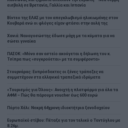
εισβολή σε Βρετανία, Γαλλία και Ισπανία
Βίντεο της ΕΛΑΣ με τον απεγκλωβισμό ηλικιωμένης στον
Κουβαρά ενώ οι φλόγες είχαν φτάσει στην αυλή της
Χανιά: Ναυαγοσώστης έδωσε μάχη με τα κύματα για να
σώσει γυναίκα
ΠΑΣΟΚ: «Μόνο σαν αστείο ακούγεται η δήλωση του κ.
Τσίπρα πως «συγκρούεται» με τα συμφέροντα»
Στουρνάρας: Ευπρόσδεκτες οι ξένες τράπεζες να
συμμετέχουν στα ελληνικά τραπεζικά ιδρύματα
«Τουρισμός για Όλους»: Ανοιχτή η πλατφόρμα για όλα τα
ΑΦΜ – Πώς θα πάρουμε voucher έως 600 ευρώ
Πόρτο Χέλι: Νεκρή 64χρονη ιδιοκτήτρια ξενοδοχείου
Ευρωπαϊκό στίβου: Πέταξε για τον τελικό ο Τεντόγλου με
8.26μ.