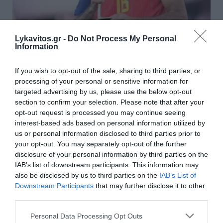
Lykavitos.gr -
Do Not Process My Personal
Information
Σενάριο «βόμβα» με Ρόδρι: Θέλει
Μπαρτσελόνα – Συνεχίζονται οι
If you wish to opt-out of the sale, sharing to third parties, or
διαπραγματεύσεις με τη Σίτι
processing of your personal or sensitive information for
targeted advertising by us, please use the below opt-out
section to confirm your selection. Please note that after your
Ο Ρόδρι είναι έτοιμος να αποτελέσει παρελθόν από
opt-out request is processed you may continue seeing
την Μάντσεστερ Σίτι, με τον μάνατζέρ του να κάνει
interest-based ads based on personal information utilized by
γνωστό ότι επέλεξε την Μπαρτσελόνα για το
us or personal information disclosed to third parties prior to
επόμενο βήμα της καριέρας του. Παρά το ενδιαφέρον
your opt-out. You may separately opt-out of the further
και της Ρεάλ Μαδ...
disclosure of your personal information by third parties on the
13:15 | 07 Αυγούστου 2026
Αθλητισμός
IAB’s list of downstream participants. This information may
also be disclosed by us to third parties on the
IAB’s List of
Downstream Participants
that may further disclose it to other
third parties.
Please note that this website/app uses one or more Google
Personal Data Processing Opt Outs