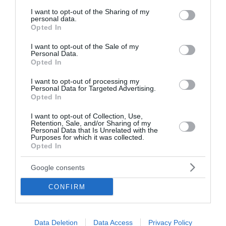
services and may gather and store information including but
not limited to your visit or usage behaviour. You may click to
I want to opt-out of the Sharing of my
personal data.
grant or deny consent to Google and its third-party tags to
Opted In
use your data for below specified purposes in below Google
consent section.
I want to opt-out of the Sale of my
Personal Data.
Opted In
I want to opt-out of processing my
Personal Data for Targeted Advertising.
Opted In
Παγκόσμιο Πρωτάθλημα
I want to opt-out of Collection, Use,
Retention, Sale, and/or Sharing of my
Personal Data that Is Unrelated with the
Κωπηλασίας: Αργυρό μετάλλιο
Purposes for which it was collected.
Opted In
για Χιώτη και Αλεξίου
Google consents
Σημαντική διάκριση πέτυχαν ο Γιώργος Χιώτης και ο
Απόστολος Σταύρος Αλεξίου, στο Παγκόσμιο
CONFIRM
Πρωτάθλημα Κωπηλασίας Εφήβων-Νεανίδων, που
διεξάγεται στο Πλόβντιβ της Βουλγαρίας. Οι δύο
κωπηλάτες κατέκτησαν τη δεύτε...
Data Deletion
Data Access
Privacy Policy