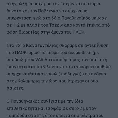
στην άλλη περιοχή, με τον Τσέριν να σουτάρει
δυνατά και τον Παβλένκα να διώχνει με
υπερένταση, ενώ στο 68΄ο Παναθηναϊκός μείωσε
σε 1-2 με πλασέ του Τσέριν από κοντά έπειτα από
φάση διαρκείας στην άμυνα του ΠΑΟΚ.
Στο 72’ ο Κωνσταντέλιας σκόραρε σε αντεπίθεση
του ΠΑΟΚ, όμως το τέρμα του ακυρώθηκε (με
υπόδειξη του VAR Απτσιαούρι προς τον διαιτητή
Γκογκακικατσεϊσβίλι για να το «τσεκάρει») καθώς
υπήρχε επιθετικό φάουλ (τράβηγμα) του σκόρερ
στον Καλάμπρια την ώρα που έτρεχαν οι δύο
παίκτες.
Ο Παναθηναϊκός συνέχισε με την ίδια
επιθετικότητα και ισοφάρισε σε 2-2 με τον
Ταμπόρδα στο 81’, όταν έπειτα από σέντρα του