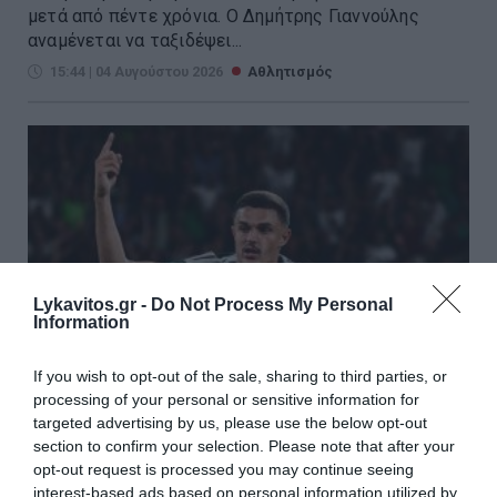
μετά από πέντε χρόνια. Ο Δημήτρης Γιαννούλης
αναμένεται να ταξιδέψει...
15:44 | 04 Αυγούστου 2026
Αθλητισμός
Lykavitos.gr -
Do Not Process My Personal
Information
If you wish to opt-out of the sale, sharing to third parties, or
processing of your personal or sensitive information for
targeted advertising by us, please use the below opt-out
section to confirm your selection. Please note that after your
Παναθηναϊκός – ΤΣΣΚΑ 1948: Με
opt-out request is processed you may continue seeing
interest-based ads based on personal information utilized by