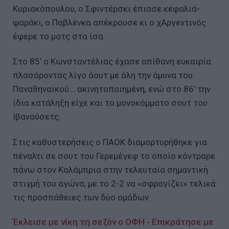
Κυριακόπουλου, ο Σφιντέρσκι έπιασε κεφαλιά-
ψαράκι, ο Παβλένκα απέκρουσε κι ο χΑργεντινός
έφερε το ματς στα ίσα.
Στο 85’ ο Κωνσταντέλιας έχασε απίθανη ευκαιρία
πλασάροντας λίγο άουτ με όλη την άμυνα του
Παναθηναϊκού... ακινητοποιημένη, ενώ στο 86’ την
ίδια κατάληξη είχε και το μονοκόμματο σουτ του
Ιβανούσετς.
Στις καθυστερήσεις ο ΠΑΟΚ διαμαρτυρήθηκε για
πέναλτι σε σουτ του Γερεμέγεφ το οποίο κόντραρε
πάνω στον Καλάμπρια στην τελευταία σημαντική
στιγμή του αγώνα, με το 2-2 να «σφραγίζει» τελικά
τις προσπάθειες των δύο ομάδων.
Έκλεισε με νίκη τη σεζόν ο ΟΦΗ - Επικράτησε με