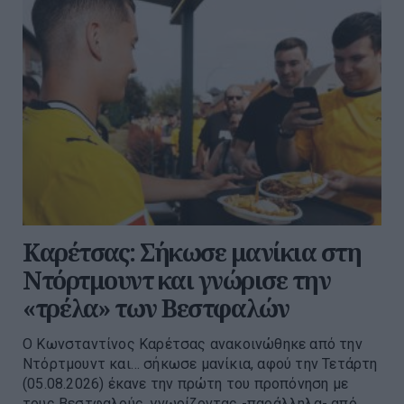
Καρέτσας: Σήκωσε μανίκια στη
Ντόρτμουντ και γνώρισε την
«τρέλα» των Βεστφαλών
Ο Κωνσταντίνος Καρέτσας ανακοινώθηκε από την
Ντόρτμουντ και… σήκωσε μανίκια, αφού την Τετάρτη
(05.08.2026) έκανε την πρώτη του προπόνηση με
τους Βεστφαλούς, γνωρίζοντας -παράλληλα- από