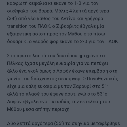
καρφωτή κεφαλιά κι έκανε το 1-0 για τον
δικέφαλο του Βορρά. Μόλις 4 λεπτά αργότερα
(34’) από νέο λάθος του Αντίνο και γρήγορο
transition του ΠΑΟΚ, ο Ζίβκοβιτς έβγαλε μία
εξαιρετική ασίστ προς τον Μύθου στο πίσω
δοκάρι κι ο νεαρός φορ έκανε το 2-0 για τον ΠΑΟΚ.
Στο πρώτο λεπτό του δευτέρου ημιχρόνου ο
Πέλκας έχασε μεγάλη ευκαιρία για να πετύχει
άλλο ένα γκολ όμως ο Λαφόν έκανε επέμβαση στη
γωνία του διώχνοντας σε κόρνερ. Ο Παναθηναϊκός
είχε μία καλή ευκαιρία με τον Ζαρουρί στο 51’
αλλά το πλασέ του έφυγε άουτ, ενώ στο 53’ ο
Λαφόν έβγαλε ενστικτωδώς την εκτέλεση του
Μύθου μέσα απ’ την περιοχή.
Δύο λεπτά αργότερα (55’) το σκηνικό μεταφέρθηκε