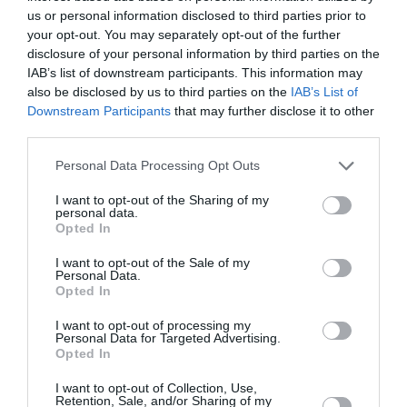
VAR οι αγώνες του «τριφυλλιού»
us or personal information disclosed to third parties prior to
στον 3ο προκριματικό γύρο του
your opt-out. You may separately opt-out of the further
disclosure of your personal information by third parties on the
Conference League
IAB’s list of downstream participants. This information may
also be disclosed by us to third parties on the
IAB’s List of
Ο Παναθηναϊκός θα υποδεχτεί την ΤΣΣΚΑ 1948
Downstream Participants
that may further disclose it to other
(05/08/26, 21:30) στο ΟΑΚΑ για τον τρίτο
third parties.
προκριματικό γύρο του Conference League και η
αναμέτρηση θα γίνει κανονικά με τη δυνατότητα
Please note that this website/app uses one or more Google
Personal Data Processing Opt Outs
χρήσης του VAR, όπως και το εκτός ...
services and may gather and store information including but
not limited to your visit or usage behaviour. You may click to
I want to opt-out of the Sharing of my
15:09 | 04 Αυγούστου 2026
Αθλητισμός
personal data.
grant or deny consent to Google and its third-party tags to
Opted In
use your data for below specified purposes in below Google
consent section.
I want to opt-out of the Sale of my
Personal Data.
Opted In
I want to opt-out of processing my
Personal Data for Targeted Advertising.
Opted In
I want to opt-out of Collection, Use,
Retention, Sale, and/or Sharing of my