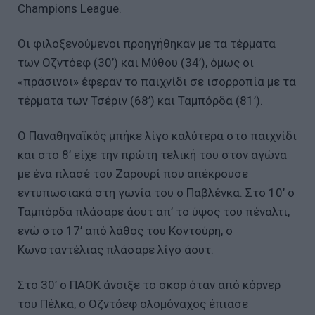
Champions League.
Οι φιλοξενούμενοι προηγήθηκαν με τα τέρματα
των Οζντόεφ (30’) και Μύθου (34’), όμως οι
«πράσινοι» έφεραν το παιχνίδι σε ισορροπία με τα
τέρματα των Τσέριν (68’) και Ταμπόρδα (81’).
Ο Παναθηναϊκός μπήκε λίγο καλύτερα στο παιχνίδι
και στο 8’ είχε την πρώτη τελική του στον αγώνα
με ένα πλασέ του Ζαρουρί που απέκρουσε
εντυπωσιακά στη γωνία του ο Παβλένκα. Στο 10’ ο
Ταμπόρδα πλάσαρε άουτ απ’ το ύψος του πέναλτι,
ενώ στο 17’ από λάθος του Κοντούρη, ο
Κωνσταντέλιας πλάσαρε λίγο άουτ.
Στο 30’ ο ΠΑΟΚ άνοιξε το σκορ όταν από κόρνερ
του Πέλκα, ο Οζντόεφ ολομόναχος έπιασε