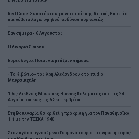
μήνυμα για το Ιράν
Red Code: Σε κατάσταση κινητοποίησης Αττική, Βοιωτία
και Εύβοια λόγω υψηλού κινδύνου πυρκαγιάς
Σαν σήμερα - 6 Αυγούστου
H Λιναριά Σκύρου
Εορτολόγιο: Ποιοι γιορτάζουν σήμερα
«Το Κιβώτιο» του Άρη Αλεξάνδρου στο studio
Μαυρομιχάλη
10ες Διεθνείς Μουσικές Ημέρες Καλαμάτας από τις 24
Αυγούστου έως τις 6 Σεπτεμβρίου
Στη Βουλγαρία θα κριθεί η πρόκριση για τον Παναθηναϊκό,
1-1 με την ΤΣΣΚΑ 1948
Στον όγδοο αγνοούμενο Γερμανό τουρίστα ανήκει η σορός
που βρέθηκε στη Σύμη