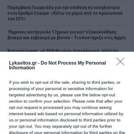
Παρέμβαση Γεωργιάδη για την επίθεση σε νοσηλεύτρια
στον Ερυθρό Σταυρό: «Κάτω τα χέρια από το προσωπικό
του ΕΣΥ»
15χρονος κατήγγειλε 17χρονο για κατ' εξακολούθηση
βιασμό και εκβιασμό με βίντεο - Τι υποστήριξε στις Αρχές
Κοντογεώργης: «Η ΔΕΘ θα είναι προεκλογική, αλλά όχι
παροχολογική» - Τι είπε για τη 13η σύνταξη
Lykavitos.gr -
Do Not Process My Personal
Information
Παρέμβαση της ΥΠΑ για το ελικόπτερο που «πάρκαρε»
στο Σαρακήνικο Μήλου
If you wish to opt-out of the sale, sharing to third parties, or
Θεσσαλονίκη: Διευρυμένο ωράριο για επίσκεψη στον
processing of your personal or sensitive information for
Λευκό Πύργο
targeted advertising by us, please use the below opt-out
section to confirm your selection. Please note that after your
Ο Νετανιάχου απορρίπτει το ειρηνευτικό σχέδιο των ΗΠΑ
opt-out request is processed you may continue seeing
για τη Γάζα και ζητά τον αφοπλισμό της Χαμάς
interest-based ads based on personal information utilized by
us or personal information disclosed to third parties prior to
Χακάν Φιντάν: Η λύση των δύο κρατών αποτελεί την
your opt-out. You may separately opt-out of the further
ιδανική επιλογή για την Κύπρο
disclosure of your personal information by third parties on the