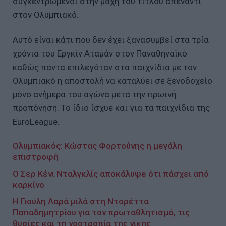
συγκεντρωμένοι στην μάχη του τίτλου απέναντι
στον Ολυμπιακό.
Αυτό είναι κάτι που δεν έχει ξανασυμβεί στα τρία
χρόνια του Εργκίν Αταμάν στον Παναθηναϊκό
καθώς πάντα επιλεγόταν στα παιχνίδια με τον
Ολυμπιακό η αποστολή να καταλύει σε ξενοδοχείο
μόνο ανήμερα του αγώνα μετά την πρωινή
προπόνηση. Το ίδιο ίσχυε και για τα παιχνίδια της
EuroLeague.
Ολυμπιακός: Κώστας Φορτούνης η μεγάλη
επιστροφή
O Σερ Κένι Νταλγκλίς αποκάλυψε ότι πάσχει από
καρκίνο
Η Γιούλη Λαρά μιλά στη Ντορέττα
Παπαδημητρίου για τον πρωταθλητισμό, τις
θυσίες και τη νοοτροπία της νίκης