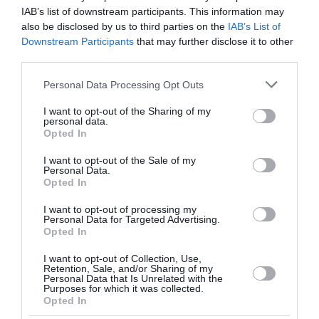
IAB’s list of downstream participants. This information may
also be disclosed by us to third parties on the
IAB’s List of
ΟΛΕΣ ΟΙ ΕΙΔΗΣΕΙΣ →
Downstream Participants
that may further disclose it to other
third parties.
διαβάστε ακόμη
Please note that this website/app uses one or more Google
Personal Data Processing Opt Outs
services and may gather and store information including but
not limited to your visit or usage behaviour. You may click to
I want to opt-out of the Sharing of my
personal data.
grant or deny consent to Google and its third-party tags to
Opted In
use your data for below specified purposes in below Google
consent section.
I want to opt-out of the Sale of my
Personal Data.
Opted In
I want to opt-out of processing my
Personal Data for Targeted Advertising.
Opted In
I want to opt-out of Collection, Use,
Retention, Sale, and/or Sharing of my
Personal Data that Is Unrelated with the
Purposes for which it was collected.
Opted In
Γιάννης Κωνσταντέλιας: Έγινε ξανά πατέρας –