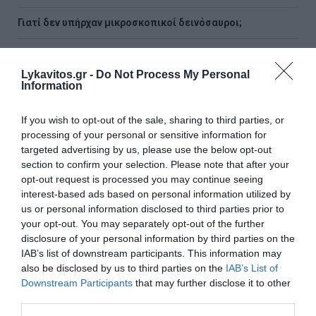
Γιατί δεν υπήρχαν μικροσκοπικοί δεινόσαυροι;
Λατινοπούλου: «Η τρομακτική εισβολή στη Θέουτα
αναδεικνύει και την ανυπαρξία της Ε.Ε.»
Lykavitos.gr -
Do Not Process My Personal
Information
Voucher για smartphones: Το ποσό, οι συσκευές, οι
δικαιούχοι και η διαδικασία
If you wish to opt-out of the sale, sharing to third parties, or
processing of your personal or sensitive information for
Φωτιά σε Αττική και Βοιωτία: Οι φλόγες απελευθέρωσαν
targeted advertising by us, please use the below opt-out
ενέργεια ίση με έξι βόμβες Χιροσίμα
section to confirm your selection. Please note that after your
opt-out request is processed you may continue seeing
H εντυπωσιακή συλλογή supercars του Κριστιάνο
interest-based ads based on personal information utilized by
Ρονάλντο (Video&Photos)
us or personal information disclosed to third parties prior to
your opt-out. You may separately opt-out of the further
Eurojackpot: Τα αποτελέσματα της κλήρωσης της
disclosure of your personal information by third parties on the
Παρασκευής
IAB’s list of downstream participants. This information may
also be disclosed by us to third parties on the
IAB’s List of
Νέο σχέδιο Πούτιν «βλέπουν» οι ΗΠΑ - Το σενάριο που
Downstream Participants
that may further disclose it to other
τρομάζει το ΝΑΤΟ
third parties.