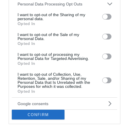
Στα «Παραπολιτικά»: Προς 30.000 προσλήψεις - Όλο το
Please note that this website/app uses one or more Google
Personal Data Processing Opt Outs
σχέδιο του υπουργείου Εσωτερικών
services and may gather and store information including but
not limited to your visit or usage behaviour. You may click to
I want to opt-out of the Sharing of my
personal data.
grant or deny consent to Google and its third-party tags to
ΟΛΕΣ ΟΙ ΕΙΔΗΣΕΙΣ →
Opted In
use your data for below specified purposes in below Google
διαβάστε ακόμη
consent section.
I want to opt-out of the Sale of my
Personal Data.
Opted In
I want to opt-out of processing my
Personal Data for Targeted Advertising.
Opted In
I want to opt-out of Collection, Use,
Retention, Sale, and/or Sharing of my
Personal Data that Is Unrelated with the
Purposes for which it was collected.
Opted In
Google consents
CONFIRM