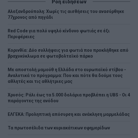
Ροή ειδήσεων
Αλεξανδρούπολη: Χωρίς τις αισθήσεις του ανασύρθηκε
77χρονος από πηγάδι
Red Code για πολύ υψηλό κίνδυνο φωτιάς σε έξι
Περιφέρειες
Κορινθία: Δύο συλλήψεις για φωτιά που προκλήθηκε από
βραχυκύκλωμα σε φωτοβολταϊκό πάρκο
Με αποστολή μαμούθ η Ελλάδα στο ευρωπαϊκό στίβου -
Αναλυτικά το πρόγραμμα: Που και πότε θα δούμε τους
αθλητές και τις αθλήτριες μας
Χρυσός: Ράλι έως τα 5.000 δολάρια προβλέπει η UBS - Οι 4
παράγοντες της ανόδου
ΕΛΓΕΚΑ: Προληπτική απόσυρση και ανάκληση μαρμελάδας
Τα πρωτοσέλιδα των κυριακάτικων εφημερίδων