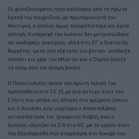
Οι φιλοξενούμενοι ήταν καλύτεροι από τα πρώτα
λεπτά του παιχνιδιού, με πρωταγωνιστή τον
Φαντιγκά, ο οποίος όμως τραυματίστηκε και έγινε
αλλαγή. Η υπεροχή του Ιωνικού δεν μετουσιώθηκε
σε «καθαρές» ευκαιρίες, αλλά στο 37΄ ο διαιτητής
Βεργέτης -μετά από εξέταση του βίντεο- υπέδειξε
πέναλτι για χέρι του Μλάντεν και ο Σεμπά άνοιξε
το σκορ από την άσπρη βούλα.
Ο Παναιτωλικός έκανε την πρώτη τελική του
προσπάθεια στο 53΄ (!), με ένα άστοχο σουτ του
Στάιτς που μπήκε ως αλλαγή στο ημίχρονο (όπως
και ο Χουάνπι, ενώ νωρίτερα ο Αποστολάκης
αντικατέστησε τον τραυματία Λιάβα), ενώ ο
Ιωνικός «άγγιξε» το 2-0 στο 60΄, με το ωραίο σουτ
του Ελευθεριάδη που σταμάτησε στο δοκάρι του