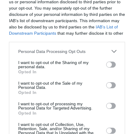
us or personal information disclosed to third parties prior to
your opt-out. You may separately opt-out of the further
disclosure of your personal information by third parties on the
IAB’s list of downstream participants. This information may
also be disclosed by us to third parties on the
IAB’s List of
Downstream Participants
that may further disclose it to other
Εντυπωσιακή πρεμιέρα για τη
third parties.
Μαρία Σάκκαρη στο Τορόντο –
Please note that this website/app uses one or more Google
Personal Data Processing Opt Outs
Πρόκριση στους «32»
services and may gather and store information including but
not limited to your visit or usage behaviour. You may click to
I want to opt-out of the Sharing of my
personal data.
grant or deny consent to Google and its third-party tags to
Η Μαρία Σάκκαρη επικράτησε με 6-3, 6-2 της Ζεϊνέπ
Opted In
use your data for below specified purposes in below Google
Σονμέζ στο WTA 1000 του Τορόντο και προκρίθηκε
consent section.
στους «32», όπου θα αντιμετωπίσει την Κόκο Γκοφ.
I want to opt-out of the Sale of my
Personal Data.
08:15 | 06 Αυγούστου 2026
Αθλητισμός
Opted In
I want to opt-out of processing my
Personal Data for Targeted Advertising.
Opted In
I want to opt-out of Collection, Use,
Retention, Sale, and/or Sharing of my
Personal Data that Is Unrelated with the