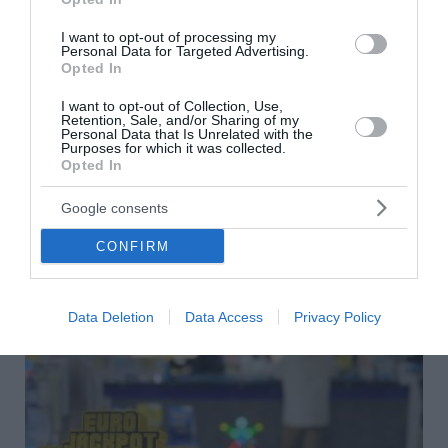
I want to opt-out of processing my
Personal Data for Targeted Advertising.
Opted In
Με αποστολή μαμούθ η Ελλάδα στο
ευρωπαϊκό στίβου - Αναλυτικά το πρόγραμμα:
I want to opt-out of Collection, Use,
Retention, Sale, and/or Sharing of my
Που και πότε θα δούμε τους αθλητές και τις
Personal Data that Is Unrelated with the
Purposes for which it was collected.
αθλήτριες μας
Opted In
Από τη Δευτέρα 10 Αυγούστου μέχρι και την Κυριακή 16
Google consents
Αυγούστου θα πραγματοποιηθεί στο Μπέρμιγχαμ στην
Αγγλία στο Ευρωπαϊκό Πρωτάθλημα Στίβου. Η Ελλάδα θα
CONFIRM
πάρει μέρος στη διοργάν...
08 Αυγούστου 2026
Data Deletion
Data Access
Privacy Policy