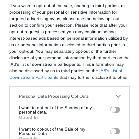
Ελαφονήσι: Συνελήφθη για 7η φορά παρκαδόρος που
If you wish to opt-out of the sale, sharing to third parties, or
«ψάρευε» πελάτες – Αστυνομικοί παρίσταναν τους
processing of your personal or sensitive information for
τουρίστες
targeted advertising by us, please use the below opt-out
section to confirm your selection. Please note that after your
Μπακαλιάρος ογκρατέν
opt-out request is processed you may continue seeing
interest-based ads based on personal information utilized by
ΟΛΕΣ ΟΙ ΕΙΔΗΣΕΙΣ →
us or personal information disclosed to third parties prior to
your opt-out. You may separately opt-out of the further
διαβάστε ακόμη
disclosure of your personal information by third parties on the
IAB’s list of downstream participants. This information may
also be disclosed by us to third parties on the
IAB’s List of
Downstream Participants
that may further disclose it to other
third parties.
Please note that this website/app uses one or more Google
Personal Data Processing Opt Outs
services and may gather and store information including but
not limited to your visit or usage behaviour. You may click to
I want to opt-out of the Sharing of my
personal data.
grant or deny consent to Google and its third-party tags to
Opted In
use your data for below specified purposes in below Google
consent section.
I want to opt-out of the Sale of my
Personal Data.
Opted In