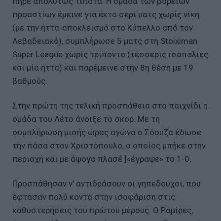
πήρε απολύτως τίποτα. Η ομάδα των βορείων
προαστίων έμεινε για έκτο σερί ματς χωρίς νίκη
(με την ήττα-αποκλεισμό στο Κύπελλο από τον
Λεβαδειακό), συμπλήρωσε 5 ματς στη Stoiximan
Super League χωρίς τρίποντο (τέσσερις ισοπαλίες
και μία ήττα) και παρέμεινε στην 8η θέση με 19
βαθμούς.
Στην πρώτη της τελική προσπάθεια στο παιχνίδι η
ομάδα του Λέτο άνοιξε το σκορ. Με τη
συμπλήρωση μισής ώρας αγώνα ο Σόουζα έδωσε
την πάσα στον Χριστόπουλο, ο οποίος μπήκε στην
περιοχή και με άψογο πλασέ ]«έγραψε» το 1-0.
Προσπάθησαν ν' αντιδράσουν οι γηπεδούχοι, που
έφτασαν πολύ κοντά στην ισοφάριση στις
καθυστερήσεις του πρώτου μέρους. Ο Ραμίρες,