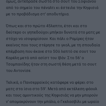
όμως, αντέδρασε σωστά στο σουτ του Σοφιανού
από το σημείο του πέναλτι κι έστειλε την Κηφισιά
με το προβάδισμα στ' αποδυτήρια.
Όπως και στο πρώτο 45λεπτο, έτσι και στο
δεύτερο οι γηπεδούχοι μπήκαν δυνατά στο ματς με
στόχο να ισοφαρίσουν. Και πάλι ο Ραμίρες ήταν
εκείνος που τους στέρησε το γκολ, με τη σπουδαία
επέμβαση που έκανε στο 50ό λεπτό σε σουτ του
Καρέλη μετά από ασίστ του Ιβάν. Στο 56' ο
Τσομπανίδης ήταν στη σωστή θέση μετά το σουτ
του Αντονίσε.
Τελικά, ο Πανσερραϊκός κατάφερε να φέρει στο
ματς στα ίσια στο 59'. Μετά από εκτέλεση φάουλ
και τους αμυντικούς της Κηφισιάς να μην μπορούν
ν' απομακρύνουν την μπάλα, ο Γκελασβίλι με ωραίο