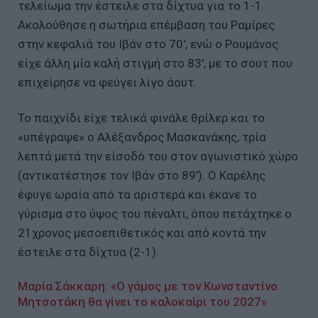
τελείωμα την έστειλε στα δίχτυα για το 1-1.
Ακολούθησε η σωτήρια επέμβαση του Ραμίρες
στην κεφαλιά του Ιβάν στο 70', ενώ ο Ρουμάνος
είχε άλλη μία καλή στιγμή στο 83', με το σουτ που
επιχείρησε να φεύγει λίγο άουτ.
Το παιχνίδι είχε τελικά φινάλε θρίλερ και το
«υπέγραψε» ο Αλέξανδρος Μασκανάκης, τρία
λεπτά μετά την είσοδό του στον αγωνιστικό χώρο
(αντικατέστησε τον Ιβάν στο 89'). Ο Καρέλης
έφυγε ωραία από τα αριστερά και έκανε το
γύρισμα στο ύψος του πέναλτι, όπου πετάχτηκε ο
21χρονος μεσοεπιθετικός και από κοντά την
έστειλε στα δίχτυα (2-1).
Μαρία Σάκκαρη: «Ο γάμος με τον Κωνσταντίνο
Μητσοτάκη θα γίνει το καλοκαίρι του 2027»