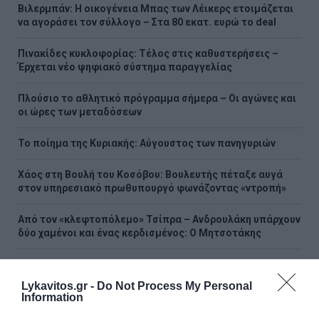
Βιλερμπάν: Η οικογένεια Μπας των Λέικερς ετοιμάζεται
να αγοράσει τον σύλλογο – Στα 80 εκατ. ευρώ το deal
Πινακίδες κυκλοφορίας: Τέλος στις καθυστερήσεις –
Έρχεται νέο ψηφιακό σύστημα παραγγελίας
Πλούσιο το αθλητικό πρόγραμμα σήμερα – Οι αγώνες και
οι ώρες των μεταδόσεων
Το ποίημα της Κυριακής: Αύγουστος των πανηγυριών
Χάος στη Βουλή του Κοσόβου: Βουλευτής πέταξε αυγά
στον υπηρεσιακό πρωθυπουργό φωνάζοντας «ντροπή»
Από τον «κλεφτοπόλεμο» Τσίπρα – Ανδρουλάκη υπάρχουν
δύο χαμένοι και ένας κερδισμένος: Ο Μητσοτάκης
Θρήνος στην Πάρο για τον χαμό 4χρονου σε πισίνα -
Συγκλονιστική η προσπάθεια του μπάρμαν να αποτρέψει
Lykavitos.gr -
Do Not Process My Personal
την τραγωδία (Βίντεο)
Information