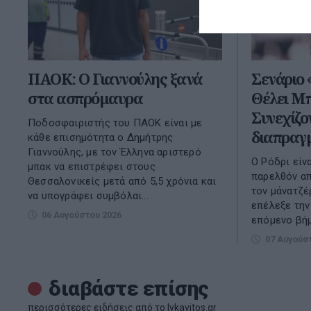
ΠΑΟΚ: Ο Γιαννούλης ξανά
Σενάριο 
στα ασπρόμαυρα
Θέλει Μ
Συνεχίζον
Ποδοσφαιριστής του ΠΑΟΚ είναι με
διαπραγμ
κάθε επισημότητα ο Δημήτρης
Γιαννούλης, με τον Έλληνα αριστερό
Ο Ρόδρι είν
μπακ να επιστρέφει στους
παρελθόν απ
Θεσσαλονικείς μετά από 5,5 χρόνια και
τον μάνατζέ
να υπογράφει συμβόλαι...
επέλεξε την
06 Αυγούστου 2026
επόμενο βήμα
07 Αυγούσ
διαβάστε επίσης
περισσότερες ειδήσεις από το lykavitos.gr