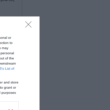
-0) για
sonal or
ection to
ou may
 personal
τις δύο
out of the
 downstream
B’s List of
ίλη
er and store
to grant or
ed purposes
οηθούς