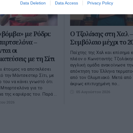
Data Deletion
Data Access
Privacy Policy
«βόμβα» με Ρόδρι:
Ο Τζολάκης στη Χαλ –
παρτσελόνα –
Συμβόλαιο μέχρι το 2
ται οι
Παίχτης της Χαλ και επίσημα ε
ατεύσεις με τη Σίτι
πλέον ο Κωνσταντής Τζολάκης
αγγλική ομάδα ανακοίνωσε τη
αι έτοιμος να αποτελέσει
απόκτηση του Έλληνα τερματ
ό την Μάντσεστερ Σίτι, με
από τον Ολυμπιακό. Μετά από 
ρ του να κάνει γνωστό ότι
άκρως επιτυχημένη πο...
 Μπαρτσελόνα για το
05 Αυγούστου 2026
 της καριέρας του. Παρά ...
του 2026