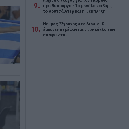
Άρχισε ο τζόγος για τον επόμενο
9
πρωθυπουργό - Το μεγάλο φαβορί,
το αουτσάιντερ και η... έκπληξη
Νεκρός 72χρονος στα Λιόσια: Οι
10
έρευνες στρέφονται στον κύκλο των
επαφών του