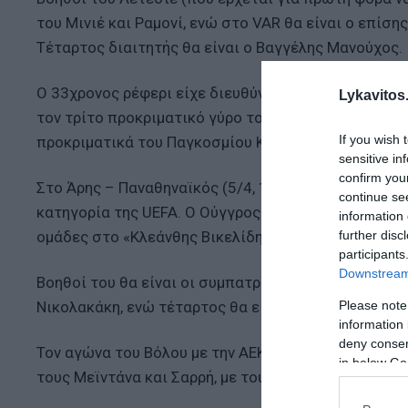
του Μινιέ και Ραμονί, ενώ στο VAR θα είναι ο επίσ
Τέταρτος διαιτητής θα είναι ο Βαγγέλης Μανούχος.
O 33χρονος ρέφερι είχε διευθύνει στο παρελθόν κα
Lykavitos.
τον τρίτο προκριματικό γύρο του Europa League, εν
If you wish 
προκριματικά του Παγκοσμίου Κυπέλλου.
sensitive in
confirm you
Στο Άρης – Παναθηναϊκός (5/4, 19:30) θα σφυρίξει
continue se
κατηγορία της UEFA. Ο Ούγγρος ρέφερι είχε διευθύν
information 
further disc
ομάδες στο «Κλεάνθης Βικελίδης» που ολοκληρώθηκε
participants
Downstream 
Βοηθοί του θα είναι οι συμπατριώτες του Μπούζας
Please note
Νικολακάκη, ενώ τέταρτος θα είναι ο Βασίλης Φωτι
information 
deny consent
Τον αγώνα του Βόλου με την ΑΕΚ στο «Πανθεσσαλικό»
in below Go
τους Μεϊντάνα και Σαρρή, με τους Κουμπαράκη και 