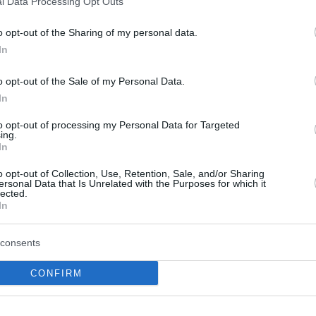
l Data Processing Opt Outs
o opt-out of the Sharing of my personal data.
Σίξερς
In
τες - Πίστεψαν ότι νίκησαν και... τιμωρήθηκαν
o opt-out of the Sale of my Personal Data.
In
ο Lykavitos.gr στο Google News
to opt-out of processing my Personal Data for Targeted
ώτοι όλες τις ειδήσεις
ing.
In
o opt-out of Collection, Use, Retention, Sale, and/or Sharing
ersonal Data that Is Unrelated with the Purposes for which it
lected.
In
consents
CONFIRM