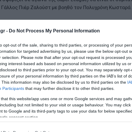
ης Γάλλος Πιέρ Ζαλούστ με βοηθό τον Πολυχρόνη Κωσταρά.
ι συγκεκριμένα στις 9/8/2018 το Ολυμπιακός-Λουκέρνη (4
gr -
Do Not Process My Personal Information
ώ στις 5/9/2021 σφύριξε το Κόσοβο-Ελλάδα (1-1) για τα
to opt-out of the sale, sharing to third parties, or processing of your per
formation for targeted advertising by us, please use the below opt-out s
r selection. Please note that after your opt-out request is processed y
 ο γνώριμος στην Ελλάδα, Τάμας Μπόγκναρ, από την πρώτη
eing interest-based ads based on personal information utilized by us or
ει και πέρυσι, στις 20/3/2022, την αναμέτρηση ανάμεσα σ
disclosed to third parties prior to your opt-out. You may separately opt-
losure of your personal information by third parties on the IAB’s list of
 ισόπαλη 0-0 για τα playoffs.
. This information may also be disclosed by us to third parties on the
IA
Participants
that may further disclose it to other third parties.
 και Κόμπορ, στο VAR ο Μπάλαζ Μπέρκε με βοηθό τον Βασ
 that this website/app uses one or more Google services and may gath
άς.
including but not limited to your visit or usage behaviour. You may click 
 to Google and its third-party tags to use your data for below specifi
 (5/4, 18:00), θα διευθύνει ο Τάσος Σιδηρόπουλος, με β
ogle consent section.
Μωϋσιάδη στο VAR και τέταρτο τον Γκορτσίλα.