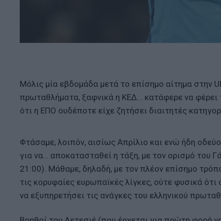
Mόλις μία εβδομάδα μετά το επίσημο αίτημα στην UE
πρωταθλήματα, ξαφνικά η ΚΕΔ… κατάφερε να φέρει 
ότι η ΕΠΟ ουδέποτε είχε ζητήσει διαιτητές κατηγορί
Φτάσαμε, λοιπόν, αισίως Απρίλιο και ενώ ήδη οδεύο
για να… αποκατασταθεί η τάξη, με τον ορισμό του 
21:00). Μάθαμε, δηλαδή, με τον πλέον επίσημο τρό
τις κορυφαίες ευρωπαϊκές λίγκες, ούτε φυσικά ότι ο
να εξυπηρετήσει τις ανάγκες του ελληνικού πρωτα
Βοηθοί του Λετεσιέ (που έρχεται για πρώτη φορά να