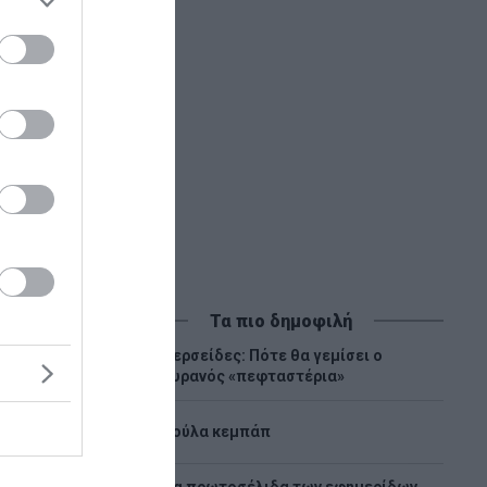
Τα πιο δημοφιλή
Περσείδες: Πότε θα γεμίσει ο
1
ουρανός «πεφταστέρια»
2
Λούλα κεμπάπ