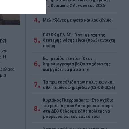
Tα πρωτοσέλιδα των εφημερίδων
3
της Κυριακής 2 Αυγούστου 2026
4
Μελιτζάνες με φέτα και λουκάνικο
ΠΑΣΟΚ ή ΕΛ.ΑΣ.; Γιατί η μάχη της
5
031
δεύτερης θέσης είναι (πολύ) ανοιχτή
ακόμη
ίναι
. Η
Εφημερίδα «Εστία»: Όταν η
6
ν
δημοσιογραφία βάζει τα χέρια της
οφύλακα
και βγάζει τα μάτια της
μια
Τα πρωτοσέλιδα των πολιτικών και
7
αθλητικών εφημερίδων (03-08-2026)
Κυριάκος Πιερρακάκης: «Στο σχέδιο
τετραετίας που θα παρουσιάσουμε
8
στη ΔΕΘ θέλουμε κάθε πολίτης να
μπορεί να δει τον εαυτό του»