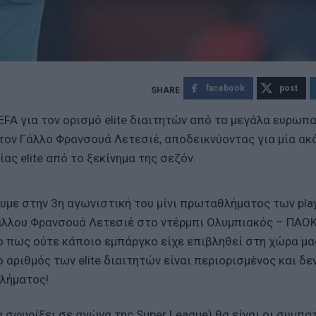
facebook
post
FA για τον ορισμό elite διαιτητών από τα μεγάλα ευρωπ
τον Γάλλο Φρανσουά Λετεσιέ, αποδεικνύοντας για μία ακ
ας elite από το ξεκίνημα της σεζόν.
υμε στην 3η αγωνιστική του μίνι πρωταθλήματος των pla
Γάλλου Φρανσουά Λετεσιέ στο ντέρμπι Ολυμπιακός – ΠΑΟΚ
πο πως ούτε κάποιο εμπάργκο είχε επιβληθεί στη χώρα μ
 αριθμός των elite διαιτητών είναι περιορισμένος και δε
θλήματος!
 σφυρίξει σε αγώνα της Super League) θα είναι οι συμπ