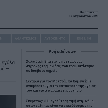
Παρασκευή
07 Αυγούστου 2026
ΗΝ
ΑΘΛΗΤΙΣΜΟΣ
AYTOKINHTO
ENGLISH
Ροή ειδήσεων
 μεγάλα
Χαλκιδική: Επιχείρηση μεταφοράς
49χρονης Γερμανίδας που τραυματίστηκε
ού –
σε δύσβατο σημείο
Σενάρια για τον Μοτζτάμπα Χαμενεΐ: Τι
αναφέρεται για την κατάσταση της υγείας
του και γιατί παραμένει μυστήριο
Σκέρτσος: «Η μεγαλύτερη τιμή στη μνήμη
όσων χάθηκαν είναι να επενδύουμε στην