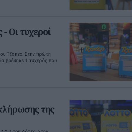
 - Οι τυχεροί
του Τζόκερ. Στην πρώτη
ία βρέθηκε 1 τυχερός που
 κλήρωσης της
2750 του Λόττο. Στην