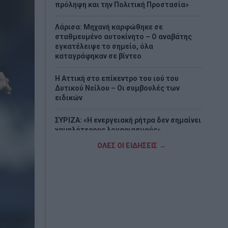
πρόληψη και την Πολιτική Προστασία»
Λάρισα: Μηχανή καρφώθηκε σε
σταθμευμένο αυτοκίνητο – Ο αναβάτης
εγκατέλειψε το σημείο, όλα
καταγράφηκαν σε βίντεο
Η Αττική στο επίκεντρο του ιού του
Δυτικού Νείλου – Οι συμβουλές των
ειδικών
ΣΥΡΙΖΑ: «Η ενεργειακή ρήτρα δεν σημαίνει
χαμηλότερους λογαριασμούς»
ΟΛΕΣ ΟΙ ΕΙΔΗΣΕΙΣ →
Μείωση ασφαλιστικών εισφορών ύψους
240 εκατ. ευρώ ζητούν από την κυβέρνηση
οι έμποροι
Ιαπωνία: Το βίντεο που δείχνει τον
επαγγελματισμό των γιατρών σε ώρα
σεισμού