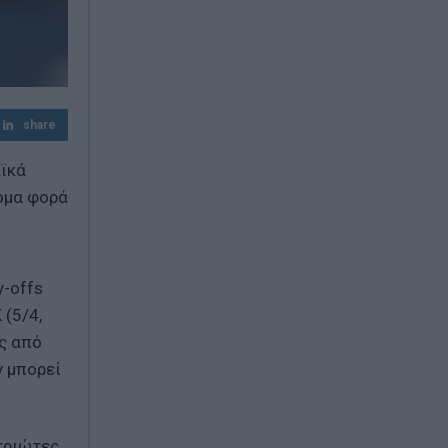
Έβελυν Μητροπούλου: Ασημένιο μετάλλιο
στο Παγκόσμιο Πρωτάθλημα Στίβου Κ20
με άλμα στα 6,44 μ.
Greek Mafia: Συνελήφθη στη Γερμανία
βασικός εκτελεστής της ομάδας του
share
«Έντικ»
αϊκά
όμα φορά
y-offs
 (5/4,
ας από
ν μπορεί
ατριώτες