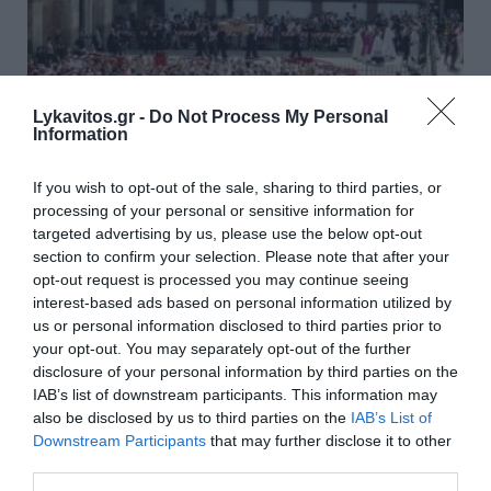
Lykavitos.gr -
Do Not Process My Personal
Information
If you wish to opt-out of the sale, sharing to third parties, or
Φράνκο Μπαρέζι: Χιλιάδες
processing of your personal or sensitive information for
targeted advertising by us, please use the below opt-out
κόσμου στην κηδεία του μεγάλου
section to confirm your selection. Please note that after your
αρχηγού της Μίλαν (Photos)
opt-out request is processed you may continue seeing
interest-based ads based on personal information utilized by
Το «τελευταίο αντίο» στον Φράνκο Μπαρέζι είπαν
us or personal information disclosed to third parties prior to
your opt-out. You may separately opt-out of the further
χιλιάδες κόσμου στο Μιλάνο στην Ιταλία. Στη
disclosure of your personal information by third parties on the
Βασιλική του Αγίου Αμβροσίου (Basilica di
IAB’s list of downstream participants. This information may
Sant'Ambrogio) στο κέντρο της ιταλικής
also be disclosed by us to third parties on the
IAB’s List of
μεγαλούπολης από νωρίς το πρωί άρχισε...
Downstream Participants
that may further disclose it to other
19:52 | 04 Αυγούστου 2026
Αθλητισμός
third parties.