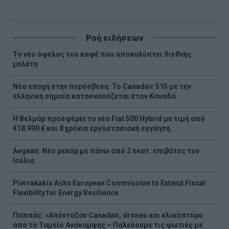
Ροή ειδήσεων
Το νέο όφελος του καφέ που αποκαλύπτει διεθνής
μελέτη
Νέα εποχή στην πυρόσβεση: Το Canadair 515 με την
ελληνική σημαία κατασκευάζεται στον Καναδά
Η Βελμάρ προσφέρει τo νέο Fiat 500 Hybrid με τιμή από
€18.990 € και 8 χρόνια εργοστασιακή εγγύηση.
Aegean: Νέο ρεκόρ με πάνω από 2 εκατ. επιβάτες τον
Ιούλιο
Pierrakakis Asks European Commission to Extend Fiscal
Flexibility for Energy Resilience
Παππάς: «Απένταξαν Canadair, drones και ελικόπτερα
από το Ταμείο Ανάκαμψης – Παλεύουμε τις φωτιές με