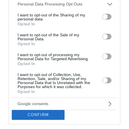
Please note that this website/app uses one or more Google
Personal Data Processing Opt Outs
services and may gather and store information including but
not limited to your visit or usage behaviour. You may click to
I want to opt-out of the Sharing of my
personal data.
grant or deny consent to Google and its third-party tags to
Opted In
use your data for below specified purposes in below Google
consent section.
I want to opt-out of the Sale of my
Personal Data.
Opted In
I want to opt-out of processing my
Personal Data for Targeted Advertising.
Opted In
I want to opt-out of Collection, Use,
Retention, Sale, and/or Sharing of my
Personal Data that Is Unrelated with the
Purposes for which it was collected.
Εντυπωσιακή πρεμιέρα για τη
Opted In
Μαρία Σάκκαρη στο Τορόντο –
Google consents
Πρόκριση στους «32»
CONFIRM
Η Μαρία Σάκκαρη επικράτησε με 6-3, 6-2 της Ζεϊνέπ