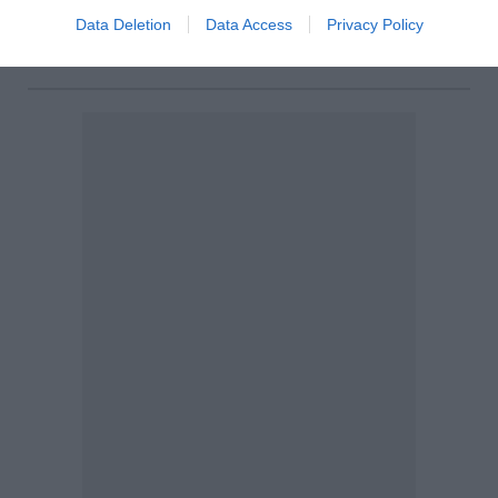
Σονμέζ στο WTA 1000 του Τορόντο και προκρίθηκε
Data Deletion
Data Access
Privacy Policy
στους «32», όπου θα αντιμετωπίσει την Κόκο Γκοφ.
08:15 | 06 Αυγούστου 2026
Αθλητισμός