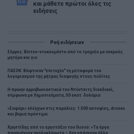
και μάθετε πρώτοι όλες τις
ειδήσεις
Ροή ειδήσεων
Σέρρες: Βίντεο-ντοκουμέντο από το τροχαίο με νεκρούς
μητέρα και γιο
ΠΑΣΟΚ: Βάφτισαν "επιτυχία" τη μεταφορά του
λογαριασμού της ρήτρας διαφυγής στους πολίτες
Η πρώην αρραβωνιαστικιά του Ντόντσιτς διεκδικεί,
σύμφωνα με δημοσιεύματα, 50 εκατ. δολάρια
«Σαφάρι» ελέγχων στις παραλίες: 1.500 αυτοψίες, drones
και βαριά πρόστιμα
Χρηστίδης από το εργοτάξιο του Ιλισού: «Τα έργα
παραμένουν ανολοκλήρωτα – Δεν υπάρχουν άλλα