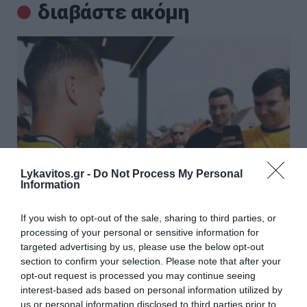
διαβάστε ακόμη
Lykavitos.gr -
Do Not Process My Personal
Information
If you wish to opt-out of the sale, sharing to third parties, or
processing of your personal or sensitive information for
Καρέτσας: Σήκωσε μανίκια στη Ντόρτμουντ
targeted advertising by us, please use the below opt-out
section to confirm your selection. Please note that after your
και γνώρισε την «τρέλα» των Βεστφαλών
opt-out request is processed you may continue seeing
Ο Κωνσταντίνος Καρέτσας ανακοινώθηκε από την
interest-based ads based on personal information utilized by
Ντόρτμουντ και… σήκωσε μανίκια, αφού την Τετάρτη
us or personal information disclosed to third parties prior to