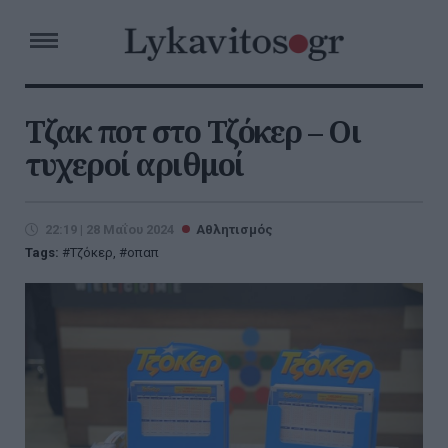
Τζακ ποτ στο Τζόκερ – Οι
τυχεροί αριθμοί
22:19 | 28 Μαΐου 2024
Αθλητισμός
Tags:
Τζόκερ
,
οπαπ