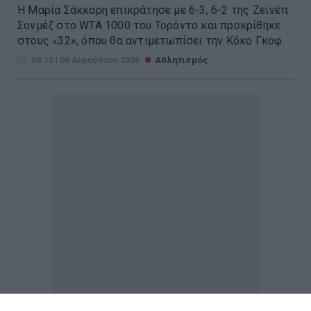
Η Μαρία Σάκκαρη επικράτησε με 6-3, 6-2 της Ζεϊνέπ
Σονμέζ στο WTA 1000 του Τορόντο και προκρίθηκε
στους «32», όπου θα αντιμετωπίσει την Κόκο Γκοφ.
08:15 | 06 Αυγούστου 2026
Αθλητισμός