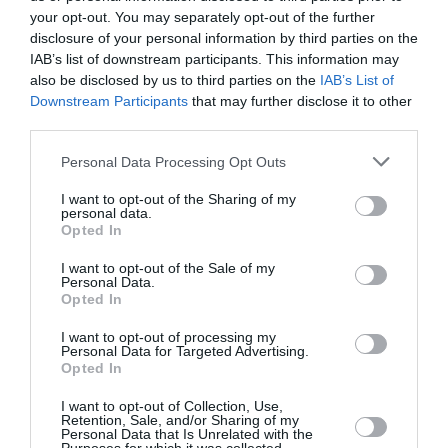
(05.08.2026) έκανε την πρώτη του προπόνηση με τους
your opt-out. You may separately opt-out of the further
Βεστφαλούς, γνωρίζοντας -παράλληλα-...
disclosure of your personal information by third parties on the
IAB’s list of downstream participants. This information may
05 Αυγούστου 2026
also be disclosed by us to third parties on the
IAB’s List of
Downstream Participants
that may further disclose it to other
third parties.
Please note that this website/app uses one or more Google
Personal Data Processing Opt Outs
services and may gather and store information including but
not limited to your visit or usage behaviour. You may click to
I want to opt-out of the Sharing of my
personal data.
grant or deny consent to Google and its third-party tags to
Opted In
use your data for below specified purposes in below Google
consent section.
I want to opt-out of the Sale of my
Personal Data.
Opted In
I want to opt-out of processing my
Personal Data for Targeted Advertising.
Opted In
I want to opt-out of Collection, Use,
Η πρώην αρραβωνιαστικιά του Ντόντσιτς
Retention, Sale, and/or Sharing of my
Personal Data that Is Unrelated with the
διεκδικεί, σύμφωνα με δημοσιεύματα, 50 εκατ.