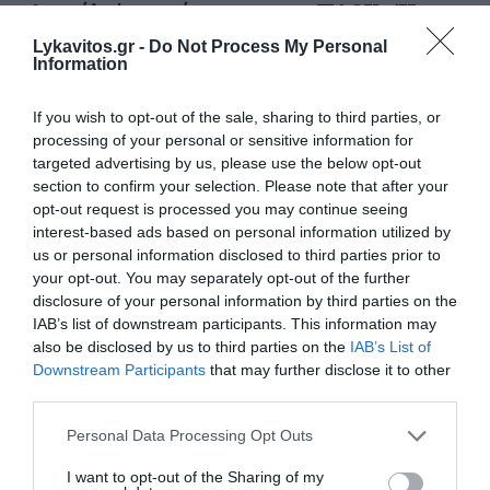
Δυσκόλεψε η πρόκριση για τον ΠΑΟΚ – Ήττα
1-0 από την Άντερλεχτ στην Τούμπα
Lykavitos.gr -
Do Not Process My Personal
Information
Η υπόθεση πρόκριση στα play offs των προκριματικών
του Europa League δυσκόλεψε για τον ΠΑΟΚ. Ο
If you wish to opt-out of the sale, sharing to third parties, or
«δικέφαλος του βορρά» ηττήθηκε 1-0 από την Άντερλεχτ
processing of your personal or sensitive information for
στην Τούμπα στη Θεσσαλονίκη, στο...
targeted advertising by us, please use the below opt-out
06 Αυγούστου 2026
section to confirm your selection. Please note that after your
opt-out request is processed you may continue seeing
interest-based ads based on personal information utilized by
us or personal information disclosed to third parties prior to
your opt-out. You may separately opt-out of the further
disclosure of your personal information by third parties on the
IAB’s list of downstream participants. This information may
also be disclosed by us to third parties on the
IAB’s List of
Downstream Participants
that may further disclose it to other
third parties.
Please note that this website/app uses one or more Google
Personal Data Processing Opt Outs
services and may gather and store information including but
not limited to your visit or usage behaviour. You may click to
I want to opt-out of the Sharing of my