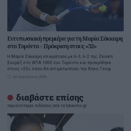
Εντυπωσιακή πρεμιέρα για τη Μαρία Σάκκαρη
στο Τορόντο – Πρόκριση στους «32»
Η Μαρία Σάκκαρη επικράτησε με 6-3, 6-2 της Ζεϊνέπ
Σονμέζ στο WTA 1000 του Τορόντο και προκρίθηκε
στους «32», όπου θα αντιμετωπίσει την Κόκο Γκοφ.
06 Αυγούστου 2026
διαβάστε επίσης
περισσότερες ειδήσεις από το lykavitos.gr