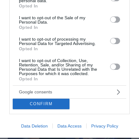
personal data.
grant or deny consent to Google and its third-party tags to
Opted In
use your data for below specified purposes in below Google
consent section.
I want to opt-out of the Sale of my
Επίσημο: Ο Μίλαν Βιτάλις στην ΑΕΚ με
Personal Data.
Opted In
συμβόλαιο έως το 2030
I want to opt-out of processing my
Η ΑΕΚ ολοκλήρωσε και επίσημα μία ακόμα μετεγγραφική
Personal Data for Targeted Advertising.
κίνηση αυτό το καλοκαίρι, ανακοινώνοντας την απόκτηση
Opted In
του Μίλαν Βιτάλις. Ο 24χρονος διεθνής Ούγγρος μέσος
υπέγραψε συμβόλαιο συν...
I want to opt-out of Collection, Use,
Retention, Sale, and/or Sharing of my
Personal Data that Is Unrelated with the
06 Αυγούστου 2026
Purposes for which it was collected.
Opted In
Google consents
CONFIRM
Data Deletion
Data Access
Privacy Policy