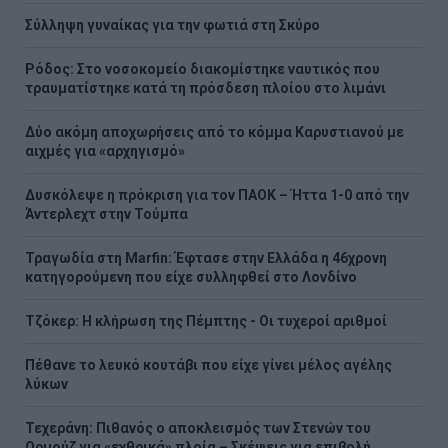
Σύλληψη γυναίκας για την φωτιά στη Σκύρο
Ρόδος: Στο νοσοκομείο διακομίστηκε ναυτικός που
τραυματίστηκε κατά τη πρόσδεση πλοίου στο λιμάνι
Δύο ακόμη αποχωρήσεις από το κόμμα Καρυστιανού με
αιχμές για «αρχηγισμό»
Δυσκόλεψε η πρόκριση για τον ΠΑΟΚ – Ήττα 1-0 από την
Άντερλεχτ στην Τούμπα
Τραγωδία στη Marfin: Έφτασε στην Ελλάδα η 46χρονη
κατηγορούμενη που είχε συλληφθεί στο Λονδίνο
Τζόκερ: Η κλήρωση της Πέμπτης - Οι τυχεροί αριθμοί
Πέθανε το λευκό κουτάβι που είχε γίνει μέλος αγέλης
λύκων
Τεχεράνη: Πιθανός ο αποκλεισμός των Στενών του
Ορμούζ για «εχθρικά» πλοία – Σκέψεις για επιβολή