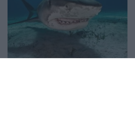
Καρχαρίες τίγρεις: Τα
ασυνήθιστα αντικείμενα που
βρέθηκαν στα στομάχια τους
Οι καρχαρίες τίγρεις είναι γνωστοί και ως οι
«σκουπιδοφάγοι» του ωκεανού. Οι συγκεκριμένοι
καρχαρίες ξεχωρίζουν όχι μόνο για το μέγεθός τους
αλλά και για τις ασυνήθιστες διατροφικές τους
συνήθειες. Οι καρχαρ...