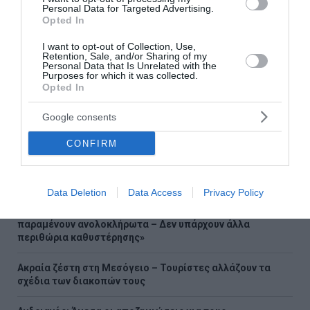
Personal Data for Targeted Advertising.
Ροή ειδήσεων
Opted In
Σέρρες: Βίντεο-ντοκουμέντο από το τροχαίο με νεκρούς
I want to opt-out of Collection, Use,
μητέρα και γιο
Retention, Sale, and/or Sharing of my
Personal Data that Is Unrelated with the
Purposes for which it was collected.
ΠΑΣΟΚ: Βάφτισαν "επιτυχία" τη μεταφορά του
Opted In
λογαριασμού της ρήτρας διαφυγής στους πολίτες
Google consents
Η πρώην αρραβωνιαστικιά του Ντόντσιτς διεκδικεί,
σύμφωνα με δημοσιεύματα, 50 εκατ. δολάρια
CONFIRM
«Σαφάρι» ελέγχων στις παραλίες: 1.500 αυτοψίες, drones
και βαριά πρόστιμα
Data Deletion
Data Access
Privacy Policy
Χρηστίδης από το εργοτάξιο του Ιλισού: «Τα έργα
παραμένουν ανολοκλήρωτα – Δεν υπάρχουν άλλα
περιθώρια καθυστέρησης»
Ακραία ζέστη στη Μεσόγειο – Τουρίστες αλλάζουν τα
σχέδια των διακοπών τους