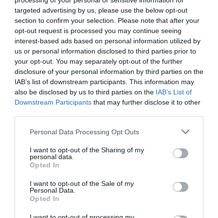
processing of your personal or sensitive information for
περιβάλλον όπου τα συστήματα AI λειτουργούν ως
targeted advertising by us, please use the below opt-out
μεσάζοντες.
section to confirm your selection. Please note that after your
opt-out request is processed you may continue seeing
Το αστρικό σμήνος που φωτογράφισε το
interest-based ads based on personal information utilized by
«Hubble»
us or personal information disclosed to third parties prior to
your opt-out. You may separately opt-out of the further
Φάρσαλα: Έριξαν λουλούδια στη Γωγώ Τσαμπά με
disclosure of your personal information by third parties on the
φορτωτή
IAB’s list of downstream participants. This information may
O κροκόδειλος έσπερνε τον τρόμο πριν τους
also be disclosed by us to third parties on the
IAB’s List of
δεινοσαύρους
Downstream Participants
that may further disclose it to other
third parties.
Please note that this website/app uses one or more Google
Personal Data Processing Opt Outs
services and may gather and store information including but
Ακολουθήστε το Lykavitos.gr
not limited to your visit or usage behaviour. You may click to
I want to opt-out of the Sharing of my
στο Google News
personal data.
grant or deny consent to Google and its third-party tags to
και μάθετε πρώτοι όλες τις
Opted In
use your data for below specified purposes in below Google
ειδήσεις
consent section.
I want to opt-out of the Sale of my
Personal Data.
Opted In
I want to opt-out of processing my