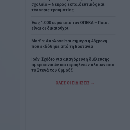
σχολείο – Νεκρός εκπαιδευτικός και
τέσσερις τραυματίες
Έως 1.000 ευρώ από τον ΟΠΕΚΑ – Ποιοι
είναι οι δικαιούχοι
Marfin: Απολογείται σήμερα η 46χρονη
που εκδόθηκε από τη Βρετανία
Ιράν: Σχέδιο για απαγόρευση διέλευσης
αμερικανικών και ισραηλινών πλοίων από
τα Στενά του Ορμούζ
Σαν σήμερα - 7 Αυγούστου
ΟΛΕΣ ΟΙ ΕΙΔΗΣΕΙΣ →
Η Χώρα Σκύρου
Εορτολόγιο: Ποιοι γιορτάζουν σήμερα