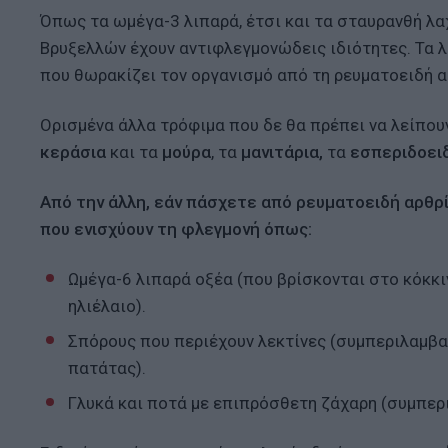
Όπως τα ωμέγα-3 λιπαρά, έτσι και τα σταυρανθή λα
Βρυξελλών έχουν αντιφλεγμονώδεις ιδιότητες. Τα λα
που θωρακίζει τον οργανισμό από τη ρευματοειδή α
Ορισμένα άλλα τρόφιμα που δε θα πρέπει να λείπου
κεράσια
και τα
μούρα
, τα
μανιτάρια,
τα
εσπεριδοει
Από την άλλη, εάν πάσχετε από ρευματοειδή αρθρ
που ενισχύουν τη φλεγμονή όπως:
Ωμέγα-6 λιπαρά οξέα (που βρίσκονται στο κόκκι
ηλιέλαιο).
Σπόρους που περιέχουν λεκτίνες (συμπεριλαμβα
πατάτας).
Γλυκά και ποτά με επιπρόσθετη ζάχαρη (συμπε