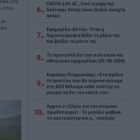
θηκε στο
ΠΑΣΟΚ ή ΕΛ.ΑΣ.; Γιατί η μάχη της
6
ι όσοι
δεύτερης θέσης είναι (πολύ) ανοιχτή
ακόμη
λία
ερο.
Εφημερίδα «Εστία»: Όταν η
7
δημοσιογραφία βάζει τα χέρια της
και βγάζει τα μάτια της
Τα πρωτοσέλιδα των πολιτικών και
8
αθλητικών εφημερίδων (03-08-2026)
Κυριάκος Πιερρακάκης: «Στο σχέδιο
τετραετίας που θα παρουσιάσουμε
9
στη ΔΕΘ θέλουμε κάθε πολίτης να
μπορεί να δει τον εαυτό του»
Άρχισε ο τζόγος για τον επόμενο
10
πρωθυπουργό - Το μεγάλο φαβορί,
το αουτσάιντερ και η... έκπληξη