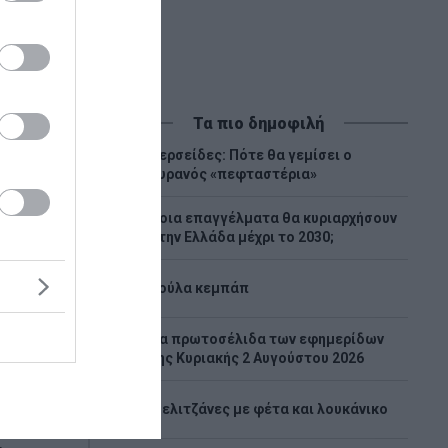
Τα πιο δημοφιλή
Περσείδες: Πότε θα γεμίσει ο
1
ουρανός «πεφταστέρια»
Ποια επαγγέλματα θα κυριαρχήσουν
2
στην Ελλάδα μέχρι το 2030;
3
Λούλα κεμπάπ
Tα πρωτοσέλιδα των εφημερίδων
4
της Κυριακής 2 Αυγούστου 2026
φέ που
5
Μελιτζάνες με φέτα και λουκάνικο
μελέτη