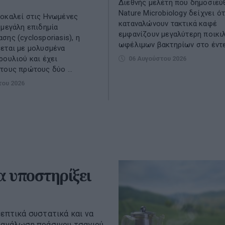
Διεθνής μελέτη που δημοσιεύ
Nature Microbiology δείχνει ότ
οκαλεί στις Ηνωμένες
καταναλώνουν τακτικά καφέ
 μεγάλη επιδημία
εμφανίζουν μεγαλύτερη ποικι
σης (cyclosporiasis), η
ωφέλιμων βακτηρίων στο έντ
εται με μολυσμένα
ρουλιού και έχει
06 Αυγούστου 2026
τους πρώτους δύο ...
του 2026
α υποστηρίξει
ρεπτικά συστατικά και να
ατανάλωση πράσινου τσαγιού