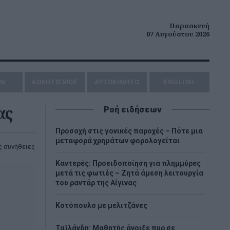
Παρασκευή
07 Αυγούστου 2026
ΗΝ
ΑΘΛΗΤΙΣΜΟΣ
AYTOKINHTO
ENGLISH
ας
Ροή ειδήσεων
Προσοχή στις γονικές παροχές – Πότε μια
μεταφορά χρημάτων φορολογείται
ς συνήθειες
Καντερές: Προειδοποίηση για πλημμύρες
μετά τις φωτιές – Ζητά άμεση λειτουργία
του ραντάρ της Αίγινας
Κοτόπουλο με μελιτζάνες
Ταϊλάνδη: Μαθητής άνοιξε πυρ σε