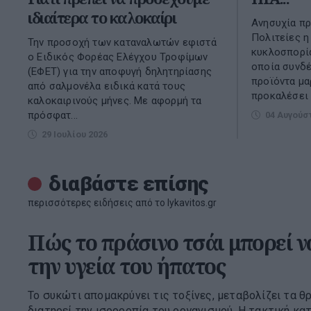
ιδιαίτερα το καλοκαίρι
Ανησυχία πρ
Πολιτείες η
Την προσοχή των καταναλωτών εφιστά
κυκλοσπορία
ο Ειδικός Φορέας Ελέγχου Τροφίμων
οποία συνδέ
(ΕΦΕΤ) για την αποφυγή δηλητηρίασης
προϊόντα μα
από σαλμονέλα ειδικά κατά τους
προκαλέσει 
καλοκαιρινούς μήνες. Με αφορμή τα
πρόσφατ...
04 Αυγούσ
29 Ιουλίου 2026
διαβάστε επίσης
περισσότερες ειδήσεις από το lykavitos.gr
Πώς το πράσινο τσάι μπορεί ν
την υγεία του ήπατος
Το συκώτι απομακρύνει τις τοξίνες, μεταβολίζει τα θ
διατηρεί την ισορροπία του οργανισμού. Η τακτική κ