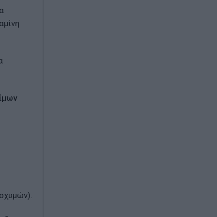
α
αμίνη
α
ίμων
οχυμών).