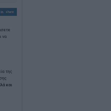
share
άσετε
ι να
ία της
άσης
λά και