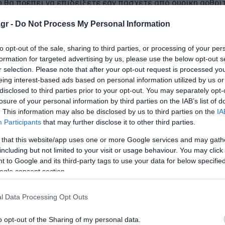
 θα πρέπει να επιδείξετε εάν πάσχετε από ουρική αρθρίτ
ητα σε φρουκτόζη, ένα φθηνό γλυκαντικό που βρίσκεται
gr -
Do Not Process My Personal Information
υξημένο κίνδυνο εμφάνισης της ουρικής αρθρίτιδας. Ένας
τα συστατικά των προϊόντων πριν τα βάλετε στο καλάθι.
to opt-out of the sale, sharing to third parties, or processing of your per
formation for targeted advertising by us, please use the below opt-out s
r selection. Please note that after your opt-out request is processed y
eing interest-based ads based on personal information utilized by us or
disclosed to third parties prior to your opt-out. You may separately opt-
ετε θετικά στην ανακούφιση των συμπτωμάτων της αρθρί
losure of your personal information by third parties on the IAB’s list of
σης.
. This information may also be disclosed by us to third parties on the
IA
Participants
that may further disclose it to other third parties.
ροφής και της άσκηση με το όφελος μόνο της διατροφής 
 that this website/app uses one or more Google services and may gath
άτομα με παχυσαρκία και οστεοαρθρίτιδα.
including but not limited to your visit or usage behaviour. You may click 
 to Google and its third-party tags to use your data for below specifi
ου έφερε και τα καλύτερα αποτελέσματα. Επομένως, με τ
ogle consent section.
 στο πλάνο σας ένα αντίστοιχο πρόγραμμα.
l Data Processing Opt Outs
o opt-out of the Sharing of my personal data.
ο Lykavitos.gr στο Google News