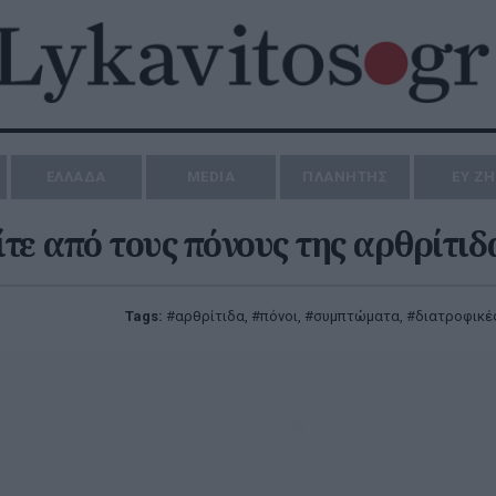
ΕΛΛΑΔΑ
MEDIA
ΠΛΑΝΗΤΗΣ
ΕΥ Ζ
τε από τους πόνους της αρθρίτιδ
Tags:
αρθρίτιδα
,
πόνοι
,
συμπτώματα
,
διατροφικέ