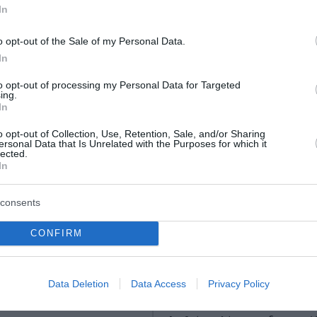
In
ώτοι όλες τις ειδήσεις
o opt-out of the Sale of my Personal Data.
In
to opt-out of processing my Personal Data for Targeted
ing.
In
o opt-out of Collection, Use, Retention, Sale, and/or Sharing
ersonal Data that Is Unrelated with the Purposes for which it
lected.
In
consents
CONFIRM
ΑΡΟΥΛΙ ΔΕΝ ΘΑ
Το νέο όφελος του κα
Data Deletion
Data Access
Privacy Policy
ΥΜΕ ΝΑ ΤΡΩΜΕ
αποκαλύπτει διεθνής 