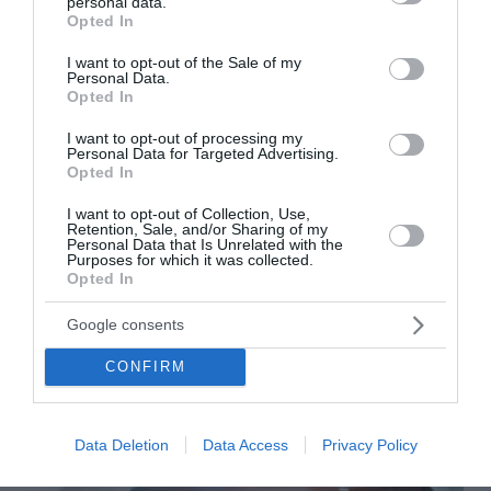
personal data.
Λουτράκι: 75χρονος βρέθηκε νεκρός δίπλα σε κάδους –
grant or deny consent to Google and its third-party tags to
Opted In
Είχε βγει να πετάξει τα σκουπίδια
use your data for below specified purposes in below Google
consent section.
I want to opt-out of the Sale of my
Η Μέση Ανατολή στο «κόκκινο»: Χούθι επιτίθενται, το
Personal Data.
Opted In
Ιράν σκληραίνει το τελεσίγραφο και το Πεντάγωνο
προετοιμάζεται
I want to opt-out of processing my
Personal Data for Targeted Advertising.
Opted In
ΟΛΕΣ ΟΙ ΕΙΔΗΣΕΙΣ →
I want to opt-out of Collection, Use,
διαβάστε ακόμη
Retention, Sale, and/or Sharing of my
Personal Data that Is Unrelated with the
Purposes for which it was collected.
Opted In
Google consents
CONFIRM
Data Deletion
Data Access
Privacy Policy