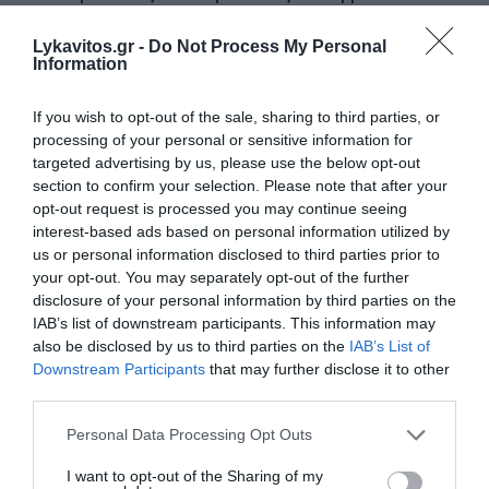
κρίσιμα χαρτοφυλάκια
Lykavitos.gr -
Do Not Process My Personal
Information
Δύο συλλήψεις για διακίνηση μεταναστών σε Έβρο και
Ροδόπη - Μετέφεραν συνολικά 15 άτομα
If you wish to opt-out of the sale, sharing to third parties, or
Τουρνάς: Πάνω από 400 φωτιές σε δέκα ημέρες – «Το 90%
processing of your personal or sensitive information for
οφείλεται σε αμέλεια»
targeted advertising by us, please use the below opt-out
section to confirm your selection. Please note that after your
Πυρομαχικά εντοπίστηκαν στη θάλασσα στην Κάρπαθο –
opt-out request is processed you may continue seeing
Απαγορεύτηκε η πρόσβαση στην περιοχή
interest-based ads based on personal information utilized by
us or personal information disclosed to third parties prior to
Απίστευτο στη Μήλο: Ελικόπτερο προσγειώθηκε στο
your opt-out. You may separately opt-out of the further
Σαρακήνικο για… μπάνιο (Βίντεο)
disclosure of your personal information by third parties on the
IAB’s list of downstream participants. This information may
Ερυθρός Σταυρός: Άγριος ξυλοδαρμός νοσηλεύτριας από
also be disclosed by us to third parties on the
IAB’s List of
ασθενή στα Επείγοντα – «Την έπιασε από τα μαλλιά και τη
Downstream Participants
that may further disclose it to other
χτυπούσε»
third parties.
Τουρισμός για Όλους 2026-2027: Ποιοι κάνουν αίτηση
Please note that this website/app uses one or more Google
Personal Data Processing Opt Outs
σήμερα – Έως 600 ευρώ η επιδότηση
services and may gather and store information including but
not limited to your visit or usage behaviour. You may click to
I want to opt-out of the Sharing of my