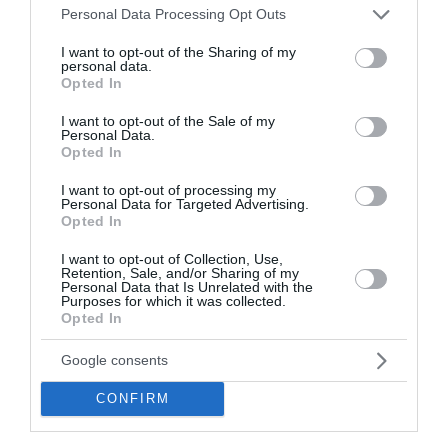
οι θερμές ευχές από την Εθνική Ελλάδος
Please note that this website/app uses one or more Google
Personal Data Processing Opt Outs
services and may gather and store information including but
Μοτζταμπά Χαμενεΐ: Στη δημοσιότητα το πρώτο βίντεο
not limited to your visit or usage behaviour. You may click to
I want to opt-out of the Sharing of my
που δείχνει ζωντανό τον Ανώτατο Ηγέτη του Ιράν
personal data.
grant or deny consent to Google and its third-party tags to
Opted In
use your data for below specified purposes in below Google
Σκέρτσος: «Στατιστική παγίδα» το ότι 7 στους 10 έχουν
consent section.
I want to opt-out of the Sale of my
καταθέσεις κάτω από 1.000 ευρώ
Personal Data.
Opted In
ΟΛΕΣ ΟΙ ΕΙΔΗΣΕΙΣ →
I want to opt-out of processing my
Personal Data for Targeted Advertising.
διαβάστε ακόμη
Opted In
I want to opt-out of Collection, Use,
Retention, Sale, and/or Sharing of my
Personal Data that Is Unrelated with the
Purposes for which it was collected.
Opted In
Google consents
CONFIRM