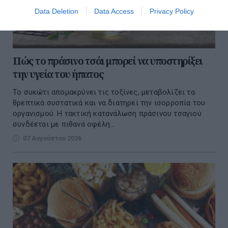
Data Deletion
Data Access
Privacy Policy
Πώς το πράσινο τσάι μπορεί να υποστηρίξει
την υγεία του ήπατος
Το συκώτι απομακρύνει τις τοξίνες, μεταβολίζει τα
θρεπτικά συστατικά και να διατηρεί την ισορροπία του
οργανισμού. Η τακτική κατανάλωση πράσινου τσαγιού
συνδέεται με πιθανά οφέλη...
07 Αυγούστου 2026