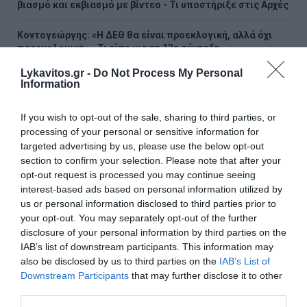
βιασμό και εκβιασμό με βίντεο - Τι υποστήριξε στις Αρχές
Κοντογεώργης: «Η ΔΕΘ θα είναι προεκλογική, αλλά όχι
παροχολογική» - Τι είπε για τη 13η σύνταξη
Lykavitos.gr -
Do Not Process My Personal
Παρέμβαση της ΥΠΑ για το ελικόπτερο που «πάρκαρε»
Information
στο Σαρακήνικο Μήλου
If you wish to opt-out of the sale, sharing to third parties, or
Θεσσαλονίκη: Διευρυμένο ωράριο για επίσκεψη στον
processing of your personal or sensitive information for
Λευκό Πύργο
targeted advertising by us, please use the below opt-out
section to confirm your selection. Please note that after your
Ο Νετανιάχου απορρίπτει το ειρηνευτικό σχέδιο των ΗΠΑ
opt-out request is processed you may continue seeing
για τη Γάζα και ζητά τον αφοπλισμό της Χαμάς
interest-based ads based on personal information utilized by
us or personal information disclosed to third parties prior to
Χακάν Φιντάν: Η λύση των δύο κρατών αποτελεί την
your opt-out. You may separately opt-out of the further
ιδανική επιλογή για την Κύπρο
disclosure of your personal information by third parties on the
IAB’s list of downstream participants. This information may
Φωτιά σε χαμηλή βλάστηση στο Κορωπί Αττικής - Ήχησε
also be disclosed by us to third parties on the
IAB’s List of
το 112, επιχειρούν εναέρια μέσα
Downstream Participants
that may further disclose it to other
third parties.
Κλείνει τα 88 του χρόνια ο Ότο Ρεχάγκελ: Η ανάρτηση και