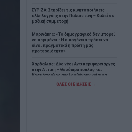
ΣΥΡΙΖΑ: Στηρίζει τις κινητοποιήσεις
αλληλεγγύης στην Παλαιστίνη – Καλεί σε
μαζική συμμετοχή
Μαρινάκης: «Το δημογραφικό δεν μπορεί
να περιμένει - Η οικογένεια πρέπει να
είναι πραγματικά η πρώτη μας
προτεραιότητα»
Χαρδαλιάς: Δύο νέοι Αντιπεριφερειάρχες
στην Αττική – Θεοδωρόπουλος και
Κοσμόπουλος αναλαμβάνουν κρίσιμα
χαρτοφυλάκια
ΟΛΕΣ ΟΙ ΕΙΔΗΣΕΙΣ →
Δύο συλλήψεις για διακίνηση μεταναστών
σε Έβρο και Ροδόπη - Μετέφεραν
συνολικά 15 άτομα
Τουρνάς: Πάνω από 400 φωτιές σε δέκα
ημέρες – «Το 90% οφείλεται σε αμέλεια»