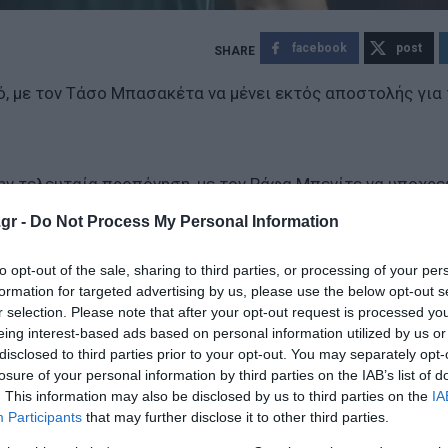
facebook
post
, με τον Τάσο Μπασακέτα να μένει εκτός αποστολής για
ην τελευταία προπόνηση, με τον Ράφα Μπενίτε να υποχρ
ής.
gr -
Do Not Process My Personal Information
 προπόνησης λόγω των ενοχλήσεων ενώ ατομικό έκαναν ο
to opt-out of the sale, sharing to third parties, or processing of your per
, Γέντβαϊ, Ντέσερς και Σισοκό.
formation for targeted advertising by us, please use the below opt-out s
r selection. Please note that after your opt-out request is processed y
eing interest-based ads based on personal information utilized by us or
ση του Μπενίτεθ για την αναμέτρηση είναι οι
: Λαφόν, Κό
disclosed to third parties prior to your opt-out. You may separately opt-
έι, Ζαρουρί, Αντίνο, Πάλμερ-Μπράουν, Τσέριν, Κοντούρης,
losure of your personal information by third parties on the IAB’s list of
ιτσιτς, Βιλένα, Πάντοβιτς, Κυριακόπουλος, Γιάγκουσιτς.
. This information may also be disclosed by us to third parties on the
IA
Participants
that may further disclose it to other third parties.
ον τελικό του Basketball Champions League