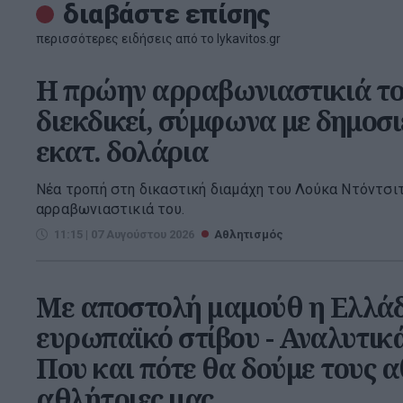
διαβάστε επίσης
περισσότερες ειδήσεις από το lykavitos.gr
Η πρώην αρραβωνιαστικιά το
διεκδικεί, σύμφωνα με δημοσι
εκατ. δολάρια
Νέα τροπή στη δικαστική διαμάχη του Λούκα Ντόντσι
αρραβωνιαστικιά του.
11:15 | 07 Αυγούστου 2026
Αθλητισμός
Με αποστολή μαμούθ η Ελλά
ευρωπαϊκό στίβου - Αναλυτικ
Που και πότε θα δούμε τους α
αθλήτριες μας