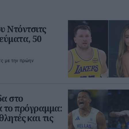
υ Ντόντσιτς
εύματα, 50
τς με την πρώην
δα στο
ά το πρόγραμμα:
θλητές και τις