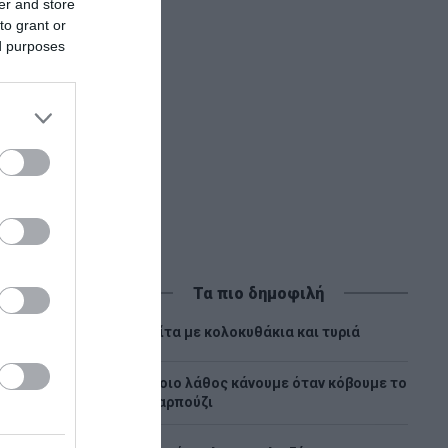
er and store
to grant or
νιση του
ed purposes
Τα πιο δημοφιλή
1
Πίτα με κολοκυθάκια και τυριά
Ποιο λάθος κάνουμε όταν κόβουμε το
2
καρπούζι