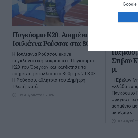
Google 
Παγκόσμιο Κ20: Ασημένια η
Έβελυν 
Ιουλιάννα Ρούσσου στα 800μ.
Ασημένιο
Παγκόσμ
Η Ιουλιάννα Ρούσσου έκανε
Στίβου Κ
συγκλονιστική κούρσα στο Παγκόσμιο
Κ20 του Όρεγκον και κατέκτησε το
μ.
ασημένιο μετάλλιο στα 800μ. με 2:03.08.
Η Ρούσσου, αθλήτρια του Δημήτρη
Η Έβελυν Μ
Πλατή, κατά...
Ελλάδα το π
Παγκόσμιο 
09 Αυγούστου 2026
Όρεγκον τω
ασημένιο με
με εξαιρε...
07 Αυγούσ