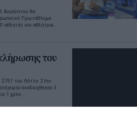
16 Αυγούστου θα
Ευρωπαϊκό Πρωτάθλημα
 αθλητές και αθλήτριε...
 κλήρωσης του
 2751 του Λόττο. Στην
ατηγορία αναδείχθηκαν 3
α 1 χρόν...