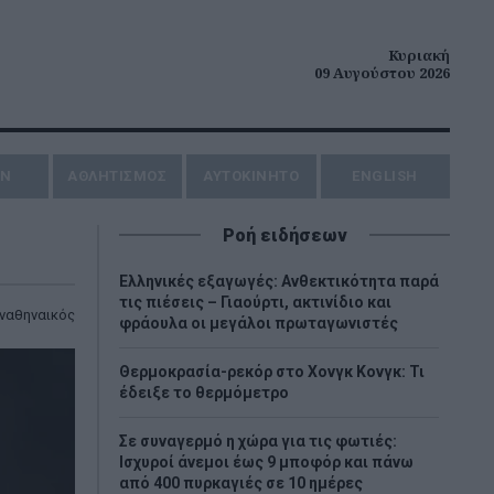
Κυριακή
09 Αυγούστου 2026
ΗΝ
ΑΘΛΗΤΙΣΜΟΣ
AYTOKINHTO
ENGLISH
Ροή ειδήσεων
Ελληνικές εξαγωγές: Ανθεκτικότητα παρά
τις πιέσεις – Γιαούρτι, ακτινίδιο και
ναθηναικός
φράουλα οι μεγάλοι πρωταγωνιστές
Θερμοκρασία-ρεκόρ στο Χονγκ Κονγκ: Τι
έδειξε το θερμόμετρο
Σε συναγερμό η χώρα για τις φωτιές:
Ισχυροί άνεμοι έως 9 μποφόρ και πάνω
από 400 πυρκαγιές σε 10 ημέρες