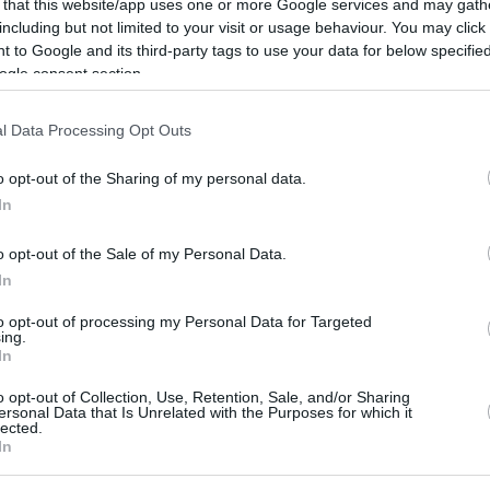
 that this website/app uses one or more Google services and may gath
including but not limited to your visit or usage behaviour. You may click 
άθη και δέχθηκε νέο μπρέικ, παρά την συγκινητική εμφά
 to Google and its third-party tags to use your data for below specifi
ogle consent section.
 δω το Game 5»
l Data Processing Opt Outs
ο Lykavitos.gr στο Google News
o opt-out of the Sharing of my personal data.
ώτοι όλες τις ειδήσεις
In
o opt-out of the Sale of my Personal Data.
In
to opt-out of processing my Personal Data for Targeted
ing.
In
o opt-out of Collection, Use, Retention, Sale, and/or Sharing
ersonal Data that Is Unrelated with the Purposes for which it
lected.
In