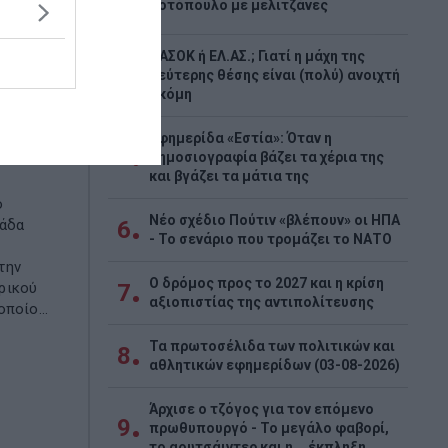
3
Κοτόπουλο με μελιτζάνες
ΠΑΣΟΚ ή ΕΛ.ΑΣ.; Γιατί η μάχη της
4
δεύτερης θέσης είναι (πολύ) ανοιχτή
ακόμη
νωσε
ι τον
Εφημερίδα «Εστία»: Όταν η
5
δημοσιογραφία βάζει τα χέρια της
και βγάζει τα μάτια της
ο
Νέο σχέδιο Πούτιν «βλέπουν» οι ΗΠΑ
μάδα
6
- Το σενάριο που τρομάζει το ΝΑΤΟ
την
Ο δρόμος προς το 2027 και η κρίση
ρικού
7
αξιοπιστίας της αντιπολίτευσης
ποίο...
Τα πρωτοσέλιδα των πολιτικών και
8
αθλητικών εφημερίδων (03-08-2026)
Άρχισε ο τζόγος για τον επόμενο
9
πρωθυπουργό - Το μεγάλο φαβορί,
το αουτσάιντερ και η... έκπληξη