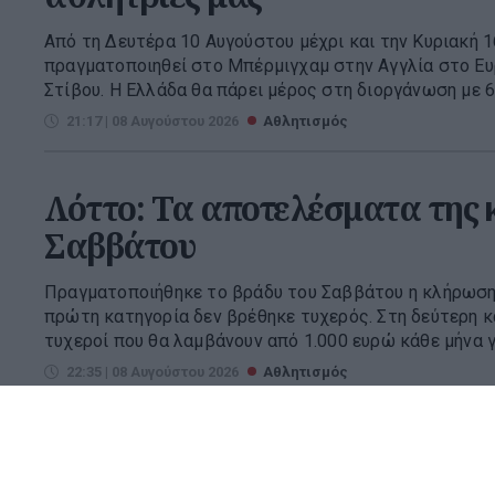
Από τη Δευτέρα 10 Αυγούστου μέχρι και την Κυριακή 
πραγματοποιηθεί στο Μπέρμιγχαμ στην Αγγλία στο 
Στίβου. Η Ελλάδα θα πάρει μέρος στη διοργάνωση με 60
21:17 | 08 Αυγούστου 2026
Αθλητισμός
Λόττο: Τα αποτελέσματα της
Σαββάτου
Πραγματοποιήθηκε το βράδυ του Σαββάτου η κλήρωση
πρώτη κατηγορία δεν βρέθηκε τυχερός. Στη δεύτερη κ
τυχεροί που θα λαμβάνουν από 1.000 ευρώ κάθε μήνα γι
22:35 | 08 Αυγούστου 2026
Αθλητισμός