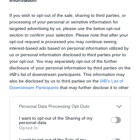
Information
Το ύστατο χαίρε στον Λάκη Χαλκιά – Πλήθος κόσμου στο
λαϊκό προσκύνημα και την κηδεία
If you wish to opt-out of the sale, sharing to third parties, or
processing of your personal or sensitive information for
Πιερρακάκης: Υποβλήθηκε το αίτημα για την
targeted advertising by us, please use the below opt-out
ενεργοποίηση της ρήτρας διαφυγής για την ενεργειακή
section to confirm your selection. Please note that after your
ανθεκτικότητα
opt-out request is processed you may continue seeing
interest-based ads based on personal information utilized by
Δένδιας για τη συμφωνία ΑΟΖ με την Αίγυπτο:
us or personal information disclosed to third parties prior to
«Κατοχυρώσαμε το εθνικό συμφέρον με βάση το Διεθνές
your opt-out. You may separately opt-out of the further
Δίκαιο»
disclosure of your personal information by third parties on the
IAB’s list of downstream participants. This information may
ΟΛΕΣ ΟΙ ΕΙΔΗΣΕΙΣ →
also be disclosed by us to third parties on the
IAB’s List of
Downstream Participants
that may further disclose it to other
διαβάστε ακόμη
third parties.
Please note that this website/app uses one or more Google
Personal Data Processing Opt Outs
services and may gather and store information including but
not limited to your visit or usage behaviour. You may click to
I want to opt-out of the Sharing of my
personal data.
grant or deny consent to Google and its third-party tags to
Opted In
use your data for below specified purposes in below Google
consent section.
I want to opt-out of the Sale of my