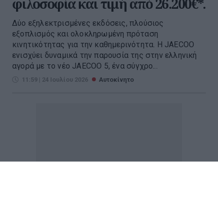
φιλοσοφία και τιμή από 26.200€*.
Δύο εξηλεκτρισμένες εκδόσεις, πλούσιος
εξοπλισμός και ολοκληρωμένη πρόταση
κινητικότητας για την καθημερινότητα. Η JAECOO
ενισχύει δυναμικά την παρουσία της στην ελληνική
αγορά με το νέο JAECOO 5, ένα σύγχρο...
11:59 | 24 Ιουλίου 2026
Αυτοκίνητο