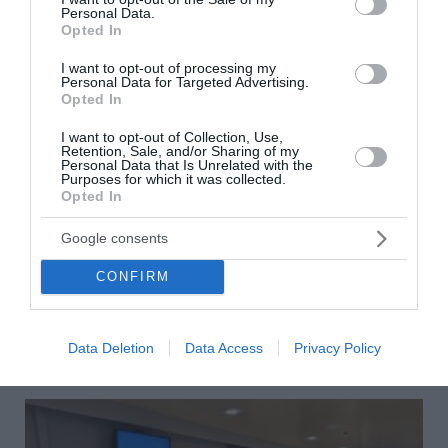
Personal Data.
Opted In
I want to opt-out of processing my
Personal Data for Targeted Advertising.
Opted In
I want to opt-out of Collection, Use,
Retention, Sale, and/or Sharing of my
Personal Data that Is Unrelated with the
Purposes for which it was collected.
Πρόγραμμα Ανταλλαγής Opel Trade-Up στην
Opted In
Opel Βελμάρ
Google consents
Η Opel Βελμάρ παρουσιάζει το νέο Πρόγραμμα
CONFIRM
Ανταλλαγής Opel Trade-Up, δίνοντας τη δυνατότητα
στους υποψήφιους αγοραστές να ανταλλάξουν το παλαιό
τους όχημα και να αποκτήσουν ένα νέο...
Data Deletion
Data Access
Privacy Policy
24 Ιουλίου 2026