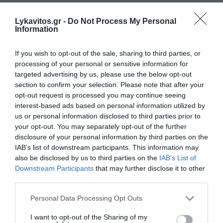
Στο Αρχαίο Θέατρο της Μαντινείας, η Τίνα Γεωργουσίου,
ίσως στη σημαντικότερη στιγμή της καριέρας της,
Lykavitos.gr -
Do Not Process My Personal
αναμετριέται με τον απαιτητικό ρόλο της Ξανθίππης. Η
Information
ερμηνεία της, τα δύο τ...
28 Ιουλίου 2026
If you wish to opt-out of the sale, sharing to third parties, or
processing of your personal or sensitive information for
targeted advertising by us, please use the below opt-out
section to confirm your selection. Please note that after your
opt-out request is processed you may continue seeing
interest-based ads based on personal information utilized by
us or personal information disclosed to third parties prior to
your opt-out. You may separately opt-out of the further
disclosure of your personal information by third parties on the
IAB’s list of downstream participants. This information may
also be disclosed by us to third parties on the
IAB’s List of
Downstream Participants
that may further disclose it to other
third parties.
Please note that this website/app uses one or more Google
Personal Data Processing Opt Outs
services and may gather and store information including but
not limited to your visit or usage behaviour. You may click to
I want to opt-out of the Sharing of my