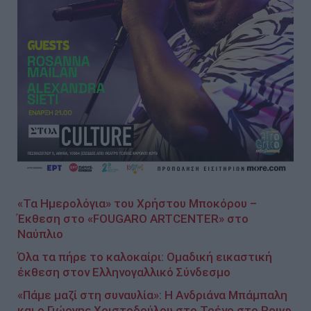
«Τα Ημερολόγια» του Χρήστου Μποκόρου –
Έκθεση στο «FOUGARO ARTCENTER» στο
Ναύπλιο
Όλα τα πήρε το καλοκαίρι: Ομαδική εικαστική
έκθεση στον Ελληνογαλλικό Σύνδεσμο
«Πάμε μαζί στη συναυλία»: Η Ανδριάνα Μπάμπαλη
και ο Γιώργης Χριστοδούλου στο Τρένο στο Ρουφ