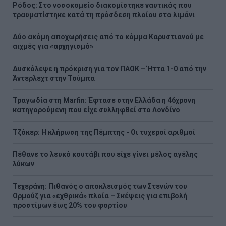
Ρόδος: Στο νοσοκομείο διακομίστηκε ναυτικός που
τραυματίστηκε κατά τη πρόσδεση πλοίου στο λιμάνι
Δύο ακόμη αποχωρήσεις από το κόμμα Καρυστιανού με
αιχμές για «αρχηγισμό»
Δυσκόλεψε η πρόκριση για τον ΠΑΟΚ – Ήττα 1-0 από την
Άντερλεχτ στην Τούμπα
Τραγωδία στη Marfin: Έφτασε στην Ελλάδα η 46χρονη
κατηγορούμενη που είχε συλληφθεί στο Λονδίνο
Τζόκερ: Η κλήρωση της Πέμπτης - Οι τυχεροί αριθμοί
Πέθανε το λευκό κουτάβι που είχε γίνει μέλος αγέλης
λύκων
Τεχεράνη: Πιθανός ο αποκλεισμός των Στενών του
Ορμούζ για «εχθρικά» πλοία – Σκέψεις για επιβολή
προστίμων έως 20% του φορτίου