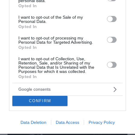
personal data.
Η «Οδύσσεια» και ο «Spiderman» είχαν τις
grant or deny consent to Google and its third-party tags to
Opted In
use your data for below specified purposes in below Google
υψηλότερες εισπράξεις της ιστορίας μέσα σε
consent section.
I want to opt-out of the Sale of my
ένα Σαββατοκύριακο
Personal Data.
Opted In
Η «Οδύσσεια» του Κρίστοφερ Νόλαν και ο νέος
«Spiderman» έφεραν τεράστιο αριθμό Αμερικανών στις
I want to opt-out of processing my
Personal Data for Targeted Advertising.
κινηματογραφικές αίθουσες μέσα σε ένα
Opted In
Σαββατοκύριακο. Αν και εντελώς διαφορετικής αισ...
05 Αυγούστου 2026
I want to opt-out of Collection, Use,
Retention, Sale, and/or Sharing of my
Personal Data that Is Unrelated with the
Purposes for which it was collected.
Opted In
Google consents
CONFIRM
Data Deletion
Data Access
Privacy Policy