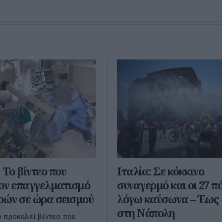
 Το βίντεο που
Ιταλία: Σε κόκκινο
τον επαγγελματισμό
συναγερμό και οι 27 π
ρών σε ώρα σεισμού
λόγω καύσωνα – Έως 
στη Νάπολη
 προκαλεί βίντεο που