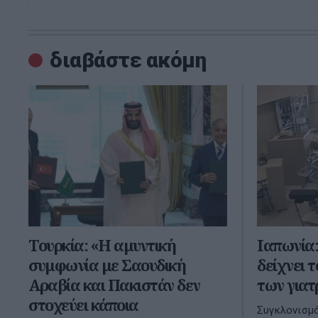
διαβάστε ακόμη
Τουρκία: «Η αμυντική
Ιαπωνία:
συμφωνία με Σαουδική
δείχνει 
Αραβία και Πακιστάν δεν
των γιατ
στοχεύει κάποια
Συγκλονισμό