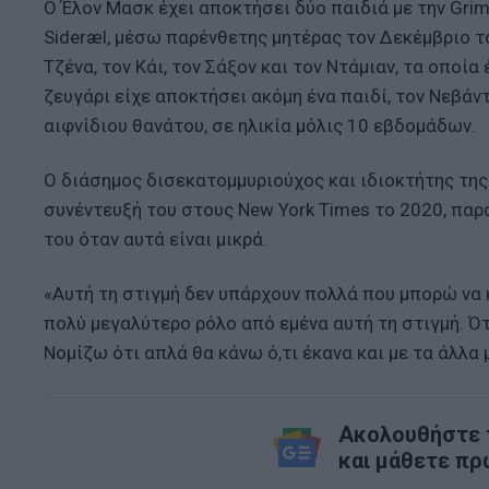
Ο Έλον Μασκ έχει αποκτήσει δύο παιδιά με την Grime
Sideræl, μέσω παρένθετης μητέρας τον Δεκέμβριο του
Τζένα, τον Κάι, τον Σάξον και τον Ντάμιαν, τα οποί
ζευγάρι είχε αποκτήσει ακόμη ένα παιδί, τον Νεβά
αιφνίδιου θανάτου, σε ηλικία μόλις 10 εβδομάδων.
Ο διάσημος δισεκατομμυριούχος και ιδιοκτήτης της 
συνέντευξή του στους New York Times το 2020, πα
του όταν αυτά είναι μικρά.
«Αυτή τη στιγμή δεν υπάρχουν πολλά που μπορώ να κ
πολύ μεγαλύτερο ρόλο από εμένα αυτή τη στιγμή. Ότ
Νομίζω ότι απλά θα κάνω ό,τι έκανα και με τα άλλα 
Ακολουθήστε τ
και μάθετε πρ