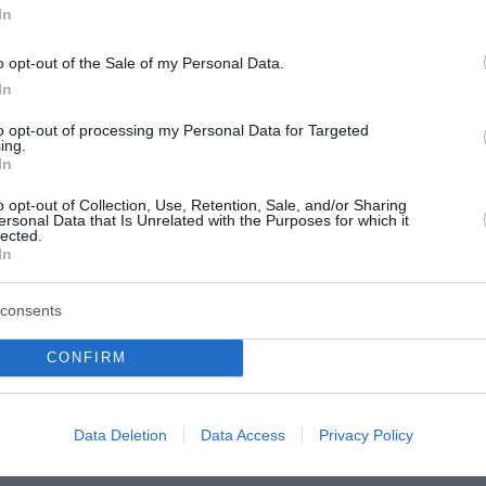
In
o opt-out of the Sale of my Personal Data.
σε οικονομικά και φιλοσοφία στο Γέιλ πριν εργαστεί στη
In
ειρηματικών κεφαλαίων. Θεωρείται ανερχόμενο αστέρι στ
ην λίστα του Forbes «30 κάτω από 30» και στη λίστα του 
to opt-out of processing my Personal Data for Targeted
ing.
In
o opt-out of Collection, Use, Retention, Sale, and/or Sharing
ευθύντρια επιχειρήσεων και ειδικών έργων στη Neuralink, 
ersonal Data that Is Unrelated with the Purposes for which it
lected.
ιώκει τη δημιουργία διεπαφών ανθρώπου-μηχανής. Ξεκίνη
In
consents
CONFIRM
Data Deletion
Data Access
Privacy Policy