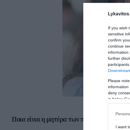
Lykavitos.
If you wish 
sensitive in
confirm you
continue se
information 
further disc
participants
Downstream 
Please note
information 
deny consent
in below Go
Persona
Ποια είναι η μητέρα των παιδιών του Έλο
I want t