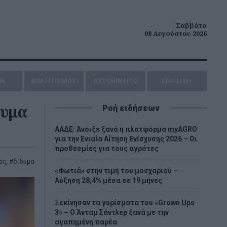
Σαββάτο
08 Αυγούστου 2026
ΗΝ
ΑΘΛΗΤΙΣΜΟΣ
AYTOKINHTO
ENGLISH
δυμα
Ροή ειδήσεων
ΑΑΔΕ: Άνοιξε ξανά η πλατφόρμα myAGRO
για την Ενιαία Αίτηση Ενίσχυσης 2026 – Οι
προθεσμίες για τους αγρότες
ος
,
δίδυμα
«Φωτιά» στην τιμή του μοσχαριού –
Αύξηση 28,4% μέσα σε 19 μήνες
Ξεκίνησαν τα γυρίσματα του «Grown Ups
3» – Ο Άνταμ Σάντλερ ξανά με την
αγαπημένη παρέα