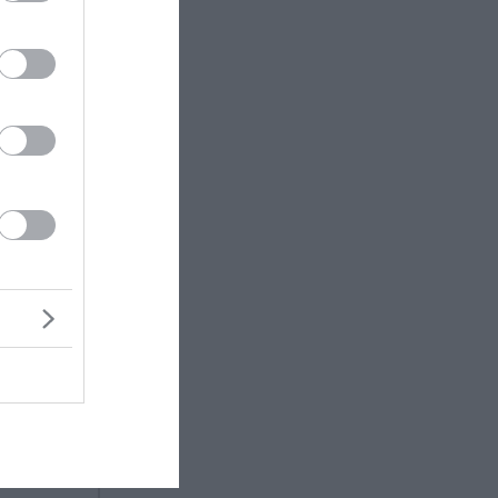
ν IBM
ον κόσμο
LinkedIn
την
σε να