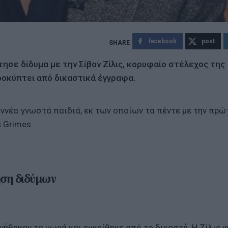
facebook
post
ησε δίδυμα με την Σίβον Ζίλις, κορυφαίο στέλεχος της
ροκύπτει από δικαστικά έγγραφα.
ννέα γνωστά παιδιά, εκ των οποίων τα πέντε με την πρώ
 Grimes.
ηση διδύμων
νήθηκαν τα μωρά και εγκρίθηκε από το δικαστή. Η Ζίλις 