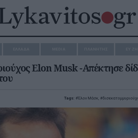
ΕΛΛΑΔΑ
MEDIA
ΠΛΑΝΗΤΗΣ
ΕΥ Ζ
ριούχος Elon Musk -Απέκτησε δί
του
Tags:
Έλον Μάσκ
,
δισεκατομμυριούχ