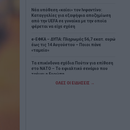
Νέα υπόθεση «καίει» τον Ινφαντίνο:
Καταγγελίες για εξαψήφια αποζημίωση
από την UEFA σε γυναίκα με την οποία
φέρεται να είχε σχέση
e-ΕΦΚΑ – ΔΥΠΑ: Πληρωμές 56,7 εκατ. ευρώ
έως τις 14 Αυγούστου – Ποιοι πάνε
«ταμείο»
Τα επικίνδυνα σχέδια Πούτιν για επίθεση
στο ΝΑΤΟ – Το εφιαλτικό σενάριο που
τρέμει η Ευρώπη
ΟΛΕΣ ΟΙ ΕΙΔΗΣΕΙΣ →
Νέα εξέλιξη στη μεγάλη υπόθεση της
ρωσόφωνης μαφίας – Δύο συλλήψεις
στην Αθήνα
Απάντηση ΠΑΣΟΚ σε Σκέρτσο:: «Οι πίνακες
και οι αναλύσεις του διαρκούν όσο ένα
ηλιοβασίλεμα»