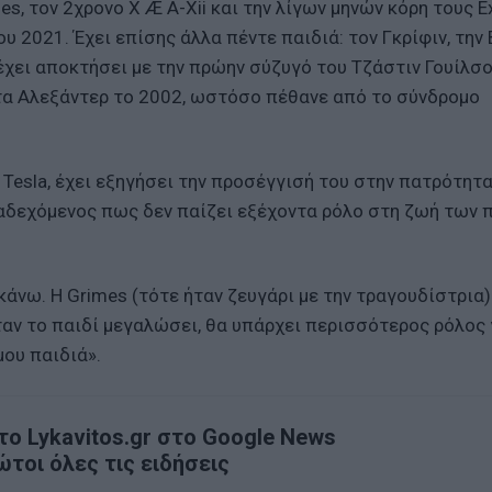
s, τον 2χρονο X Æ A-Xii και την λίγων μηνών κόρη τους E
 2021. Έχει επίσης άλλα πέντε παιδιά: τον Γκρίφιν, την 
α έχει αποκτήσει με την πρώην σύζυγό του Τζάστιν Γουίλσο
ντα Αλεξάντερ το 2002, ωστόσο πέθανε από το σύνδρομο
Tesla, έχει εξηγήσει την προσέγγισή του στην πατρότητ
ραδεχόμενος πως δεν παίζει εξέχοντα ρόλο στη ζωή των 
άνω. Η Grimes (τότε ήταν ζευγάρι με την τραγουδίστρια)
αν το παιδί μεγαλώσει, θα υπάρχει περισσότερος ρόλος 
μου παιδιά».
ο Lykavitos.gr στο Google News
ώτοι όλες τις ειδήσεις