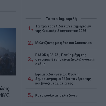
Τα πιο δημοφιλή
Tα πρωτοσέλιδα των εφημερίδων
1
της Κυριακής 2 Αυγούστου 2026
2
Μελιτζάνες με φέτα και λουκάνικο
ΠΑΣΟΚ ή ΕΛ.ΑΣ.; Γιατί η μάχη της
3
δεύτερης θέσης είναι (πολύ) ανοιχτή
ακόμη
Εφημερίδα «Εστία»: Όταν η
4
δημοσιογραφία βάζει τα χέρια της
και βγάζει τα μάτια της
όλεις
48°C
5
Κοτόπουλο με μελιτζάνες