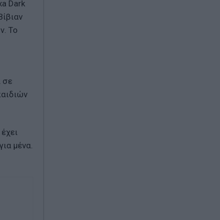
xa Dark
Βίβιαν
ν. Το
α σε
παιδιών
 έχει
για μένα.