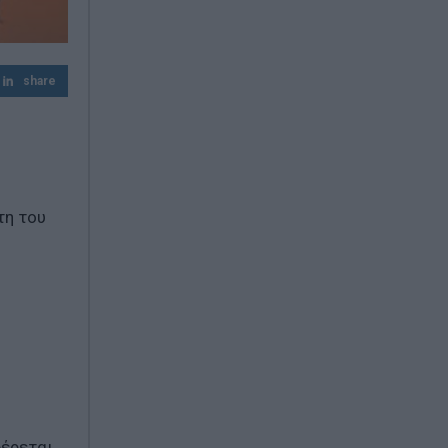
Ιταλία: Σε κόκκινο συναγερμό και οι 27
πόλεις λόγω καύσωνα – Έως 48°C στη
Νάπολη
share
Λυκαβηττός: Σορός σε προχωρημένη σήψη
εντοπίστηκε σε σπηλιά κοντά στο
εκκλησάκι των Αγίων Ισιδώρων
τη του
φέρεται