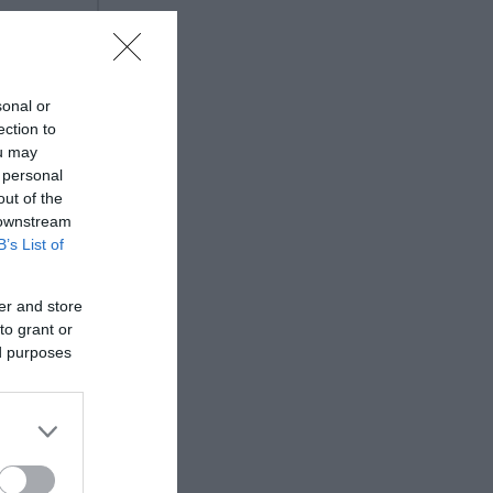
sonal or
ection to
ou may
 personal
out of the
 downstream
B’s List of
er and store
to grant or
ed purposes