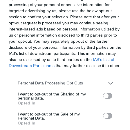
processing of your personal or sensitive information for
targeted advertising by us, please use the below opt-out
section to confirm your selection. Please note that after your
opt-out request is processed you may continue seeing
interest-based ads based on personal information utilized by
us or personal information disclosed to third parties prior to
your opt-out. You may separately opt-out of the further
disclosure of your personal information by third parties on the
IAB’s list of downstream participants. This information may
also be disclosed by us to third parties on the
IAB’s List of
Downstream Participants
that may further disclose it to other
third parties.
Παπασταύρου – Κεφαλογιάννη:
Please note that this website/app uses one or more Google
Personal Data Processing Opt Outs
Σε ισχύ το νέο Ειδικό Χωροταξικό
services and may gather and store information including but
not limited to your visit or usage behaviour. You may click to
I want to opt-out of the Sharing of my
Πλαίσιο για τον Τουρισμό
personal data.
grant or deny consent to Google and its third-party tags to
Opted In
use your data for below specified purposes in below Google
Με Κοινή Υπουργική Απόφαση (ΚΥΑ) των υπουργών
consent section.
I want to opt-out of the Sale of my
Περιβάλλοντος και Ενέργειας, Σταύρου
Personal Data.
Παπασταύρου και Τουρισμού, Όλγας Κεφαλογιάννη
Opted In
θεσμοθετείται από σήμερα το νέο Ειδικό