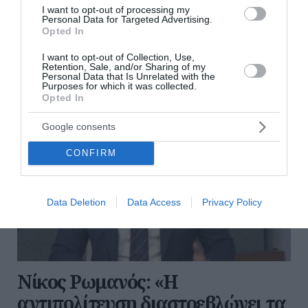
I want to opt-out of processing my
Χωροταξικό Πλαίσιο για τον τουρισμό. Την α...
Personal Data for Targeted Advertising.
Opted In
12:01 | 07 Αυγούστου 2026
Πολιτική
I want to opt-out of Collection, Use,
Retention, Sale, and/or Sharing of my
Personal Data that Is Unrelated with the
Purposes for which it was collected.
Opted In
Google consents
CONFIRM
Data Deletion
Data Access
Privacy Policy
Νίκος Ρωμανός: «Η
αντιπολίτευση διαστρεβλώνει τα