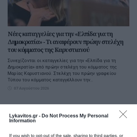
Νέες καταγγελίες για την «Ελπίδα για τη
Δημοκρατία» - Τι αναφέρουν πρώην στελέχη
του κόμματος της Καρυστιανού
Συνεχίζονται οι καταγγελίες για την «Ελπίδα για τη
Δημοκρατία» από πρώην στελέχη του κόμματος της
Μαρίας Καρυστιανού. Στελέχη του πρώην γραφείου
Τύπου του κόμματος καταγγέλλουν την...
07 Αυγούστου 2026
διαβάστε επίσης
Lykavitos.gr -
Do Not Process My Personal
περισσότερες ειδήσεις από το lykavitos.gr
Information
If you wish to opt-out of the sale, sharing to third parties, or