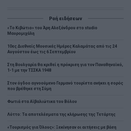
Ροή ειδήσεων
«Το Κιβώτιο» του Άρη Αλεξάνδρου στο studio
Μαυρομιχάλη
10ες Διεθνείς Μουσικές Ημέρες Καλαμάτας από τις 24
Αυγούστου έως τις 6 Σεπτεμβρίου
Στη Βουλγαρία θα κριθεί η πρόκριση για τον Παναθηναϊκό,
1-1 με την ΤΣΣΚΑ 1948
Στον όγδοο αγνοούμενο Γερμανό τουρίστα ανήκει η σορός
που βρέθηκε στη Σύμη
Φωτιά στα Αϊβαλιώτικα του Βόλου
Λόττο: Τα αποτελέσματα της κλήρωσης της Τετάρτης
«Τουρισμός για Όλους»: Ξεκίνησαν οι αιτήσεις με βάση