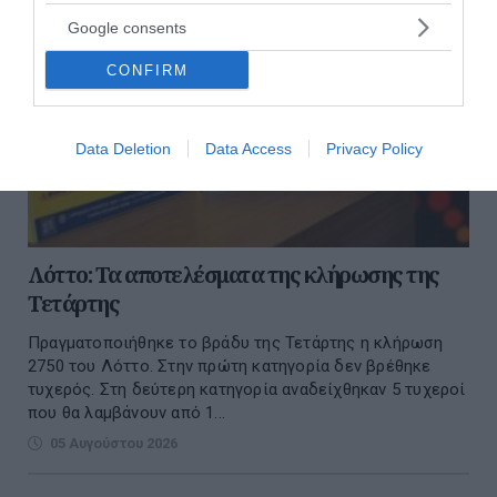
Google consents
CONFIRM
Data Deletion
Data Access
Privacy Policy
Λόττο: Τα αποτελέσματα της κλήρωσης της
Τετάρτης
Πραγματοποιήθηκε το βράδυ της Τετάρτης η κλήρωση
2750 του Λόττο. Στην πρώτη κατηγορία δεν βρέθηκε
τυχερός. Στη δεύτερη κατηγορία αναδείχθηκαν 5 τυχεροί
που θα λαμβάνουν από 1...
05 Αυγούστου 2026