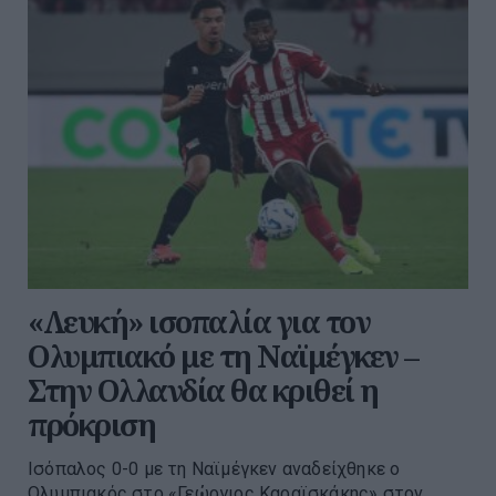
«Λευκή» ισοπαλία για τον
Ολυμπιακό με τη Ναϊμέγκεν –
Στην Ολλανδία θα κριθεί η
πρόκριση
Ισόπαλος 0-0 με τη Ναϊμέγκεν αναδείχθηκε ο
Ολυμπιακός στο «Γεώργιος Καραϊσκάκης» στον