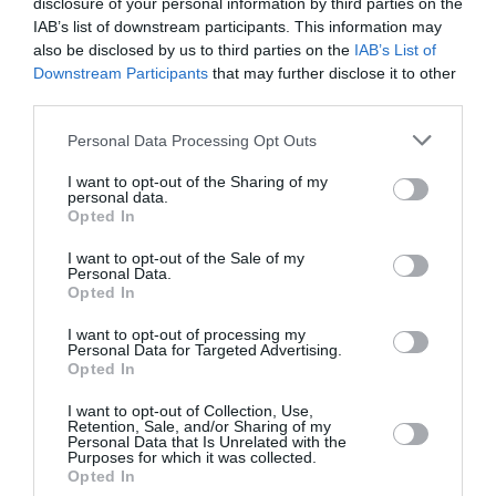
disclosure of your personal information by third parties on the
IAB’s list of downstream participants. This information may
also be disclosed by us to third parties on the
IAB’s List of
Downstream Participants
that may further disclose it to other
third parties.
Please note that this website/app uses one or more Google
Personal Data Processing Opt Outs
services and may gather and store information including but
not limited to your visit or usage behaviour. You may click to
I want to opt-out of the Sharing of my
personal data.
Σπανούλης και Εθνική μπαίνουν στην τελική
grant or deny consent to Google and its third-party tags to
Opted In
use your data for below specified purposes in below Google
ευθεία για τα προκριματικά του Παγκοσμίου
consent section.
I want to opt-out of the Sale of my
Personal Data.
Η Εθνική μπάσκετ μετράει αντίστροφα για τα παιχνίδια
Opted In
με Πολωνία και Ισπανία στα προκριματικά του World Cup
2027, με την ομάδα του Βασίλη Σπανούλη να βρίσκεται με
I want to opt-out of processing my
την πλάτη στον τοί...
Personal Data for Targeted Advertising.
Opted In
05 Αυγούστου 2026
I want to opt-out of Collection, Use,
Retention, Sale, and/or Sharing of my
Personal Data that Is Unrelated with the
Purposes for which it was collected.
Opted In