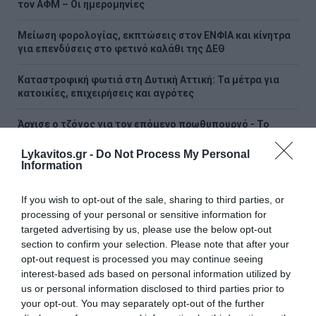
τον ΑΦΜ – Οι ημερομηνίες
Μείωση φορολογίας, εκπτώσεις στον ΕΝΦΙΑ και κίνητρα
για επενδύσεις στο φετινό καλάθι της ΔΕΘ
Καταστροφική φωτιά στη Δυτική Αττική: Τα μέτρα για
κατοικίες, επιχειρήσεις και αγρότες
Άρχισε ο τζόγος για τον επόμενο πρωθυπουργό - Το
μεγάλο φαβορί, το αουτσάιντερ και η... έκπληξη
Lykavitos.gr -
Do Not Process My Personal
Information
ΟΛΕΣ ΟΙ ΕΙΔΗΣΕΙΣ →
διαβάστε ακόμη
If you wish to opt-out of the sale, sharing to third parties, or
processing of your personal or sensitive information for
targeted advertising by us, please use the below opt-out
section to confirm your selection. Please note that after your
opt-out request is processed you may continue seeing
interest-based ads based on personal information utilized by
us or personal information disclosed to third parties prior to
your opt-out. You may separately opt-out of the further