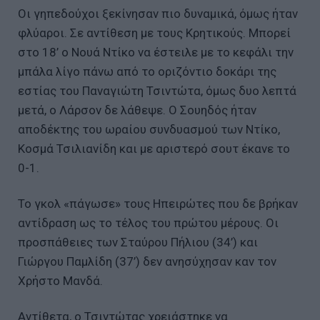
Οι γηπεδούχοι ξεκίνησαν πιο δυναμικά, όμως ήταν
φλύαροι. Σε αντίθεση με τους Κρητικούς. Μπορεί
στο 18’ ο Νουά Ντίκο να έστειλε με το κεφάλι την
μπάλα λίγο πάνω από το οριζόντιο δοκάρι της
εστίας του Παναγιώτη Τσιντώτα, όμως δυο λεπτά
μετά, ο Λάρσον δε λάθεψε. Ο Σουηδός ήταν
αποδέκτης του ωραίου συνδυασμού των Ντίκο,
Κοσμά Τσιλιανίδη και με αριστερό σουτ έκανε το
0-1.
Το γκολ «πάγωσε» τους Ηπειρώτες που δε βρήκαν
αντίδραση ως το τέλος του πρώτου μέρους. Οι
προσπάθειες των Σταύρου Πήλιου (34’) και
Γιώργου Παμλίδη (37’) δεν ανησύχησαν καν τον
Χρήστο Μανδά.
Αντίθετα, ο Τσιντώτας χρειάστηκε να