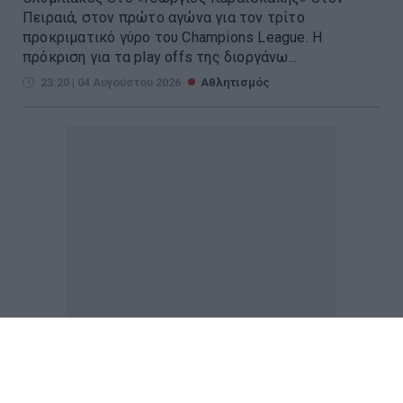
Πειραιά, στον πρώτο αγώνα για τον τρίτο
προκριματικό γύρο του Champions League. Η
πρόκριση για τα play offs της διοργάνω...
23:20 | 04 Αυγούστου 2026
Αθλητισμός