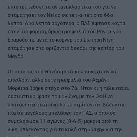
επιστρατεύσει τα αντανακλαστικά του για να
σταματήσει τον Ντίκο σε τετ-α-τετ στο 66ο
λεπτό. Δύο λεπτά αργότερα, ο ΠΑΣ έφτασε κοντά
στην ισοφάριση, όμως η κεφαλιά του Ροντρίγκο
Εραμούσπε, μετά το κόρνερ του Σωτήρη Νίνη,
σταμάτησε στο οριζόντιο δοκάρι της εστίας του
Μανδά.
Οι παίκτες του Θανάση Στάικου συνέχισαν να
απειλούν, αλλά ούτε η κεφαλιά του Αχμάντ
Μορέιρα βρήκε στόχο στο 76’. Ηταν κι η τελευταία,
ουσιαστικά, φάση του αγώνα, με τον ΟΦΗ να
κρατάει σχετικά εύκολα το «τρίποντο», βάζοντας
πια σε μεγάλους μπελάδες τον ΠΑΣ, ο οποίος
συμπλήρωσε 11 αγώνες (0-6-5) μακριά από τη
νίκη, μπλέκοντας για τα καλά στη «μάχη» για την