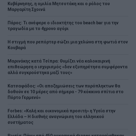
Κυβέρνησης, η ομιλία Μητσοτάκη και ο ρόλος του
Μαργαρίτη Σχοινά
Πάρος: Τι ανέφερε ο ιδιοκτήτης του beach bar για την
τραγωδία με το 4χρονο αγόρι
Η στιγμή που ρεπόρτερ σώζει μια χελώνα στη φωτιά στον
Κουβαρά
Μαρινάκης κατά Τσίπρα: Θυμίζει νέα καλοκαιρινή
επιθεώρηση ο ισχυρισμός «δεν εξυπηρέτησα συμφέροντα
αλλά συγκρούστηκα μαζί τους»
Kατσαφάδος: «Οι αποζημιώσεις των πυρόπληκτων θα
δοθούν σε 10 μέρες από σήμερα - 79 κόκκινα σπίτια στο
Πόρτο Γερμενό»
Forbes: «Καλή και οικονομικά προσιτή» η Υγεία στην
Ελλάδα – Η διεθνής αναγνώριση του ελληνικού
συστήματος
Ρωσία: Πάνω από 450 ουκρανικά drones καταρρίφθηκαν