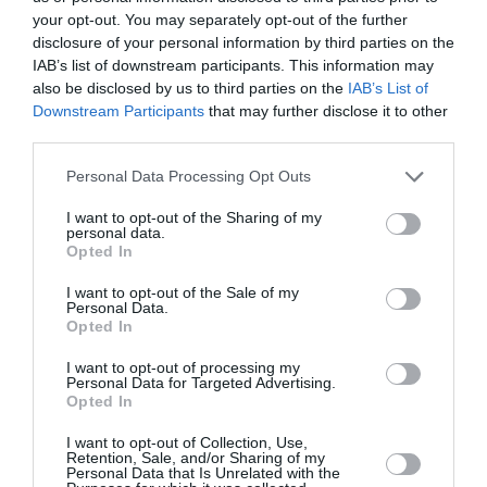
your opt-out. You may separately opt-out of the further
disclosure of your personal information by third parties on the
IAB’s list of downstream participants. This information may
also be disclosed by us to third parties on the
IAB’s List of
Downstream Participants
that may further disclose it to other
third parties.
Please note that this website/app uses one or more Google
Personal Data Processing Opt Outs
services and may gather and store information including but
not limited to your visit or usage behaviour. You may click to
I want to opt-out of the Sharing of my
Μελίδης: «Ο ΣΥΡΙΖΑ με σαφές,
personal data.
grant or deny consent to Google and its third-party tags to
Opted In
σύγχρονο και κατανοητό
use your data for below specified purposes in below Google
consent section.
πρόγραμμα απευθύνεται πλέον
I want to opt-out of the Sale of my
Personal Data.
σε όλες και όλους που θέλουν την
Opted In
πολιτική αλλαγή να γίνει πράξη»
I want to opt-out of processing my
Personal Data for Targeted Advertising.
Opted In
Για την επόμενη μέρα του ΣΥΡΙΖΑ και για το ζήτημα
των πυρκαγιών μίλησε ο εκπρόσωπος Τύπου του
I want to opt-out of Collection, Use,
ΣΥΡΙΖΑ, Δημήτρης Μελίδης, μιλώντας στην ΕΡΤ
Retention, Sale, and/or Sharing of my
Personal Data that Is Unrelated with the
Νews. Για την επόμενη μέρα του ΣΥΡΙΖΑ-ΠΣ είπε: •