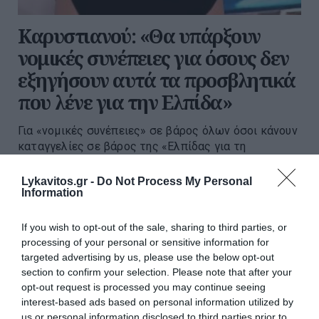
Καρυστιανού: «Θα υπάρξουν
νομικές συνέπειες για όσους δεν
εξηγήσουν αυτά τα προσβλητικά
που λένε για την Ελπίδα»
Για «νομικές συνέπειες» σε βάρος όλων όσοι κάνουν
καταγγελίες σε βάρος της «Ελπίδας για τη
Δημοκρατία» «αν δεν εξηγήσουν με επιχειρήματα που
βασίζονται και κάνουν αυτές τις άκρως
Lykavitos.gr -
Do Not Process My Personal
Information
προσβλητικές καταγγελίες» έκανε...
09:57 | 10 Αυγούστου 2026
Πολιτική
If you wish to opt-out of the sale, sharing to third parties, or
processing of your personal or sensitive information for
targeted advertising by us, please use the below opt-out
section to confirm your selection. Please note that after your
opt-out request is processed you may continue seeing
interest-based ads based on personal information utilized by
us or personal information disclosed to third parties prior to