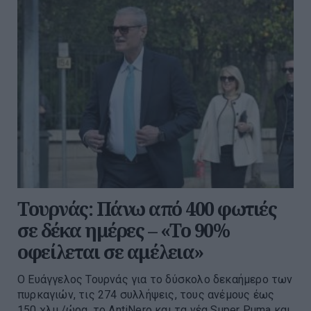
Τουρνάς: Πάνω από 400 φωτιές
σε δέκα ημέρες – «Το 90%
οφείλεται σε αμέλεια»
Ο Ευάγγελος Τουρνάς για το δύσκολο δεκαήμερο των
πυρκαγιών, τις 274 συλλήψεις, τους ανέμους έως
150 χλμ./ώρα, το AntiNero και τα νέα Super Puma και