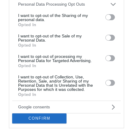
Please note that this website/app uses one or more Google
Personal Data Processing Opt Outs
Παπαθανάσης: 1,7 εκατ. ευρώ στους Δήμους Κοζάνης και
services and may gather and store information including but
Εορδαίας για μέτρα πυροπροστασίας σε βρεφονηπιακούς
not limited to your visit or usage behaviour. You may click to
I want to opt-out of the Sharing of my
σταθμούς και σχολικές μονάδες
personal data.
grant or deny consent to Google and its third-party tags to
Opted In
use your data for below specified purposes in below Google
Πέθανε ο σπουδαίος διανοούμενος, Στέλιος Ράμφος
consent section.
I want to opt-out of the Sale of my
Personal Data.
Στο προσκήνιο η 90η ΔΕΘ – Οι προετοιμασίες της
Opted In
Κυβέρνησης, η ομιλία Μητσοτάκη και ο ρόλος του
Μαργαρίτη Σχοινά
I want to opt-out of processing my
Personal Data for Targeted Advertising.
Opted In
Πάρος: Τι ανέφερε ο ιδιοκτήτης του beach bar για την
τραγωδία με το 4χρονο αγόρι
I want to opt-out of Collection, Use,
Retention, Sale, and/or Sharing of my
Personal Data that Is Unrelated with the
Η στιγμή που ρεπόρτερ σώζει μια χελώνα στη φωτιά στον
Purposes for which it was collected.
Κουβαρά
Opted In
Μαρινάκης κατά Τσίπρα: Θυμίζει νέα καλοκαιρινή
Google consents
επιθεώρηση ο ισχυρισμός «δεν εξυπηρέτησα συμφέροντα
αλλά συγκρούστηκα μαζί τους»
CONFIRM
Kατσαφάδος: «Οι αποζημιώσεις των πυρόπληκτων θα