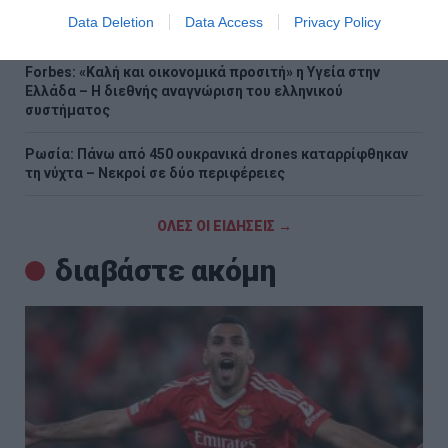
δοθούν σε 10 μέρες από σήμερα - 79 κόκκινα σπίτια στο
Data Deletion
Data Access
Privacy Policy
Πόρτο Γερμενό»
Forbes: «Καλή και οικονομικά προσιτή» η Υγεία στην
Ελλάδα – Η διεθνής αναγνώριση του ελληνικού
συστήματος
Ρωσία: Πάνω από 450 ουκρανικά drones καταρρίφθηκαν
τη νύχτα – Νεκροί σε δύο περιφέρειες
ΟΛΕΣ ΟΙ ΕΙΔΗΣΕΙΣ →
διαβάστε ακόμη