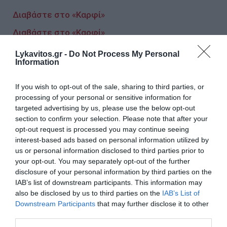
Διαβάστε στο «Καρφί»
Διαβάστε στο «Καρφί»
Διαβάστε στο «Καρφί»
Lykavitos.gr -
Do Not Process My Personal
Information
If you wish to opt-out of the sale, sharing to third parties, or
Ακολουθήστε το Lykavitos.gr
processing of your personal or sensitive information for
στο Google News
targeted advertising by us, please use the below opt-out
και μάθετε πρώτοι όλες τις
section to confirm your selection. Please note that after your
ειδήσεις
opt-out request is processed you may continue seeing
interest-based ads based on personal information utilized by
us or personal information disclosed to third parties prior to
your opt-out. You may separately opt-out of the further
disclosure of your personal information by third parties on the
Ροή ειδήσεων
IAB’s list of downstream participants. This information may
also be disclosed by us to third parties on the
IAB’s List of
Λατινοπούλου: «H Βρετανία ακυρώνει το Digital ID και
Downstream Participants
that may further disclose it to other
μειώνει τον φόρο στο ρεύμα. Η Ελλάδα πότε θα βάλει
third parties.
τους πολίτες πρώτους;»