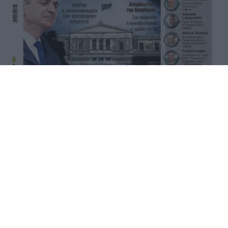
Διαβάστε στο «Καρφί» που
κυκλοφορεί εκτάκτως τη
Μεγάλη Παρασκευή
Μη χάσετε εκτάκτως τη Μεγάλη Παρασκευή 10
Απριλίου το αποκαλυπτικό «ΚΑΡΦΙ» που κυκλοφορεί
σε όλα τα περίπτερα της χώρας με πλούσια
θεματολογία και πολλές αποκλειστικότητες.
Διαβάστε: ΑΙΧΜΑΛΩΤΟΣ ΤΗΣ ΔΙΑΦΘΟ...
17:55 | 09 Απριλίου 2026
Στο Καρφί