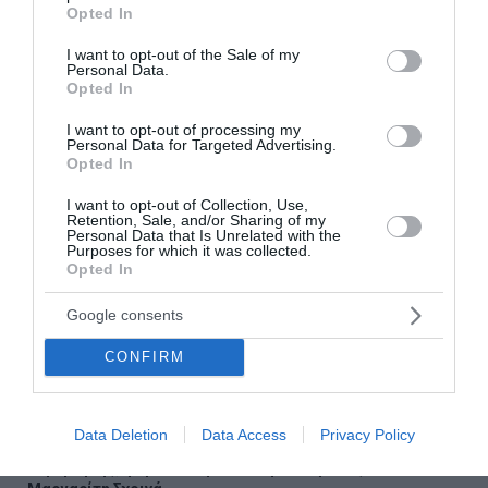
grant or deny consent to Google and its third-party tags to
Opted In
και μάθετε πρώτοι όλες τις
use your data for below specified purposes in below Google
ειδήσεις
consent section.
I want to opt-out of the Sale of my
Personal Data.
Opted In
I want to opt-out of processing my
Personal Data for Targeted Advertising.
Opted In
Ροή ειδήσεων
Λατινοπούλου: «H Βρετανία ακυρώνει το Digital ID και
I want to opt-out of Collection, Use,
Retention, Sale, and/or Sharing of my
μειώνει τον φόρο στο ρεύμα. Η Ελλάδα πότε θα βάλει
Personal Data that Is Unrelated with the
τους πολίτες πρώτους;»
Purposes for which it was collected.
Opted In
Παπαθανάσης: 1,7 εκατ. ευρώ στους Δήμους Κοζάνης και
Εορδαίας για μέτρα πυροπροστασίας σε βρεφονηπιακούς
Google consents
σταθμούς και σχολικές μονάδες
CONFIRM
Στέλιος Ράμφος: Ταξίδι για την αιωνιότητα - Τεράστια
απώλεια για το χώρο του πνεύματος και του πολιτισμού
Data Deletion
Data Access
Privacy Policy
Στο προσκήνιο η 90η ΔΕΘ – Οι προετοιμασίες της
Κυβέρνησης, η ομιλία Μητσοτάκη και ο ρόλος του