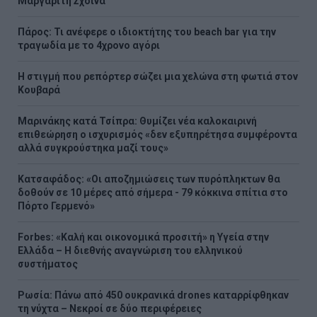
Μαργαρίτη Σχοινά
Πάρος: Τι ανέφερε ο ιδιοκτήτης του beach bar για την
τραγωδία με το 4χρονο αγόρι
Η στιγμή που ρεπόρτερ σώζει μια χελώνα στη φωτιά στον
Κουβαρά
Μαρινάκης κατά Τσίπρα: Θυμίζει νέα καλοκαιρινή
επιθεώρηση ο ισχυρισμός «δεν εξυπηρέτησα συμφέροντα
αλλά συγκρούστηκα μαζί τους»
Kατσαφάδος: «Οι αποζημιώσεις των πυρόπληκτων θα
δοθούν σε 10 μέρες από σήμερα - 79 κόκκινα σπίτια στο
Πόρτο Γερμενό»
Forbes: «Καλή και οικονομικά προσιτή» η Υγεία στην
Ελλάδα – Η διεθνής αναγνώριση του ελληνικού
συστήματος
Ρωσία: Πάνω από 450 ουκρανικά drones καταρρίφθηκαν
τη νύχτα – Νεκροί σε δύο περιφέρειες