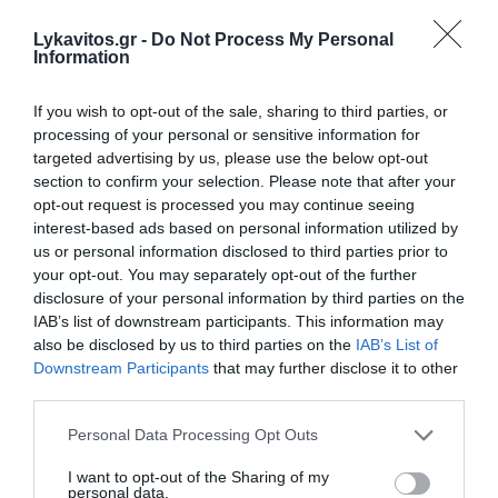
Lykavitos.gr -
Do Not Process My Personal
Information
If you wish to opt-out of the sale, sharing to third parties, or
processing of your personal or sensitive information for
targeted advertising by us, please use the below opt-out
section to confirm your selection. Please note that after your
opt-out request is processed you may continue seeing
interest-based ads based on personal information utilized by
us or personal information disclosed to third parties prior to
your opt-out. You may separately opt-out of the further
Στο «Καρφί»: «BIG BANG αριστερά και δεξιά»
disclosure of your personal information by third parties on the
Στο «Καρφί»: Δρόμος αντοχής για τη
IAB’s list of downstream participants. This information may
Δημοκρατική Παράταξη
also be disclosed by us to third parties on the
IAB’s List of
Downstream Participants
that may further disclose it to other
Στο «Καρφί»: «Πράσινο κύμα αντεπίθεσης»
third parties.
Please note that this website/app uses one or more Google
Personal Data Processing Opt Outs
services and may gather and store information including but
Ακολουθήστε το Lykavitos.gr
not limited to your visit or usage behaviour. You may click to
I want to opt-out of the Sharing of my
personal data.
στο Google News