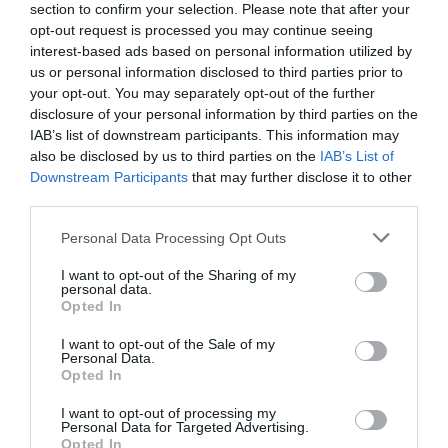
section to confirm your selection. Please note that after your
opt-out request is processed you may continue seeing
interest-based ads based on personal information utilized by
us or personal information disclosed to third parties prior to
Έφυγε από τη ζωή ο σπουδαίος ηθοποιός
your opt-out. You may separately opt-out of the further
disclosure of your personal information by third parties on the
Άγγελος Αντωνόπουλος, σε ηλικία 94 ετών
IAB’s list of downstream participants. This information may
Σε ηλικία 94 ετών έφυγε από τη ζωή εντελώς αθόρυβα ο
also be disclosed by us to third parties on the
IAB’s List of
Άγγελος Αντωνόπουλος. Η είδηση του θανάτου δεν έγινε
Downstream Participants
that may further disclose it to other
γνωστή παρά λίγη ώρα μετά την κηδεία του. ...
third parties.
03 Ιουνίου 2026
Please note that this website/app uses one or more Google
Personal Data Processing Opt Outs
services and may gather and store information including but
not limited to your visit or usage behaviour. You may click to
I want to opt-out of the Sharing of my
Ροή ειδήσεων
personal data.
grant or deny consent to Google and its third-party tags to
Opted In
Αντίστροφη μέτρηση για την επέκταση του Μετρό
use your data for below specified purposes in below Google
Θεσσαλονίκης – Πότε ανοίγει
consent section.
I want to opt-out of the Sale of my
Personal Data.
Opted In
Θεσσαλονίκη: Άγνωστοι τρύπησαν και δηλητηρίασαν
δέντρα στο κέντρο της πόλης
I want to opt-out of processing my
Personal Data for Targeted Advertising.
Νέα ταυτότητα: Τι αλλάζει σε ταξίδια, τράπεζες και
Opted In