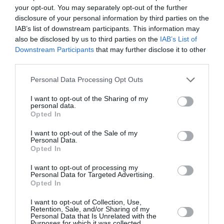
your opt-out. You may separately opt-out of the further
«Το υπουργείο Εθνικής Άμυνας αντιμετωπίζει την
disclosure of your personal information by third parties on the
εγχώρια αμυντική βιομηχανία ως μοχλό ανάπτυξης και
IAB’s list of downstream participants. This information may
τεχνολογικής υπεροχής», τόνισε ο Νίκος Δένδιας, κατά...
also be disclosed by us to third parties on the
IAB’s List of
06 Νοεμβρίου 2025
Downstream Participants
that may further disclose it to other
third parties.
Please note that this website/app uses one or more Google
Personal Data Processing Opt Outs
services and may gather and store information including but
not limited to your visit or usage behaviour. You may click to
I want to opt-out of the Sharing of my
personal data.
grant or deny consent to Google and its third-party tags to
Opted In
use your data for below specified purposes in below Google
consent section.
I want to opt-out of the Sale of my
Personal Data.
Opted In
I want to opt-out of processing my
Personal Data for Targeted Advertising.
Opted In
I want to opt-out of Collection, Use,
Retention, Sale, and/or Sharing of my
Personal Data that Is Unrelated with the
Purposes for which it was collected.