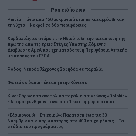
σελίδα
σελίδα
σελίδα
Ροή ειδήσεων
Ρωσία: Πάνω από 450 ουκρανικά drones καταρρίφθηκαν
τη νύχτα – Νεκροί σε δύο περιφέρειες
Χαρδαλιάς: Ξεκινάμε στην Ηλιούπολη την κατασκευή της
πρώτης από τις τρεις Στέγες Υποστηριζόμενης
Διαβίωσης ΑμεΑ που χρηματοδοτεί η Περιφέρεια Αττικής
με πόρους του ΕΣΠΑ
Ρόδος: Νεκρός 72χρονος Σουηδός σε παραλία
Φωτιά σε δασική έκταση στην Κόνιτσα
Κίνα: Σάρωσε τα ανατολικά παράλια ο τυφώνας «Dolphin»
- Απομακρύνθηκαν πάνω από 1 εκατομμύριο άτομα
«Εξοικονομώ – Επιχειρώ»: Παράταση έως τις 30
Νοεμβρίου για περισσότερες από 400 επιχειρήσεις – Τα
στάδια του προγράμματος