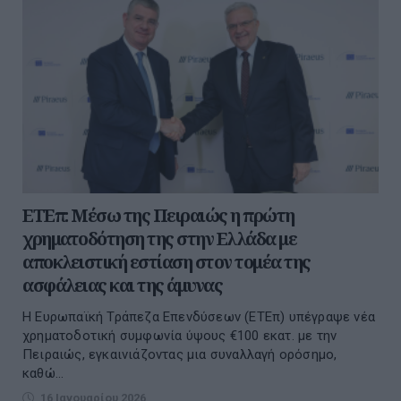
ΕΤΕπ: Μέσω της Πειραιώς η πρώτη
χρηματοδότηση της στην Ελλάδα με
αποκλειστική εστίαση στον τομέα της
ασφάλειας και της άμυνας
Η Ευρωπαϊκή Τράπεζα Επενδύσεων (ΕΤΕπ) υπέγραψε νέα
χρηματοδοτική συμφωνία ύψους €100 εκατ. με την
Πειραιώς, εγκαινιάζοντας μια συναλλαγή ορόσημο,
καθώ...
16 Ιανουαρίου 2026