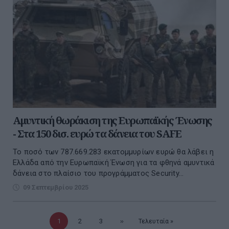
Αμυντική θωράκιση της Ευρωπαϊκής Ένωσης
- Στα 150 δισ. ευρώ τα δάνεια του SAFE
Το ποσό των 787.669.283 εκατομμυρίων ευρώ θα λάβει η
Ελλάδα από την Ευρωπαϊκή Ένωση για τα φθηνά αμυντικά
δάνεια στο πλαίσιο του προγράμματος Security...
09 Σεπτεμβρίου 2025
Τρέχουσα
1
Σελίδα
2
Σελίδα
3
Επόμενη
››
Τελευταία
Τελευταία »