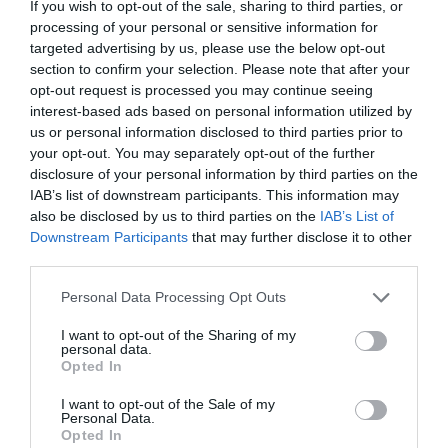
If you wish to opt-out of the sale, sharing to third parties, or
processing of your personal or sensitive information for
targeted advertising by us, please use the below opt-out
section to confirm your selection. Please note that after your
opt-out request is processed you may continue seeing
«Ανακαινίζω - Ενοικιάζω»: Η επιδότηση, τα
interest-based ads based on personal information utilized by
κριτήρια και οι προϋποθέσεις
us or personal information disclosed to third parties prior to
your opt-out. You may separately opt-out of the further
Την είσοδο περίπου 12.500 κλειστών ακινήτων στη
disclosure of your personal information by third parties on the
στεγαστική αγορά έχει στόχο το πρόγραμμα «Ανακαινίζω
IAB’s list of downstream participants. This information may
– Ενοικιάζω», αφού πρώτα οι ιδιοκτήτες τα ανακαι...
also be disclosed by us to third parties on the
IAB’s List of
14 Φεβρουαρίου 2024
Downstream Participants
that may further disclose it to other
third parties.
Ροή ειδήσεων
Please note that this website/app uses one or more Google
Personal Data Processing Opt Outs
services and may gather and store information including but
Σφοδρή επίθεση ΠΑΣΟΚ στην «Εστία»: «Δεν θα
not limited to your visit or usage behaviour. You may click to
I want to opt-out of the Sharing of my
παραδώσουμε την πολιτική μας αυτονομία»
personal data.
grant or deny consent to Google and its third-party tags to
Opted In
use your data for below specified purposes in below Google
Ελληνικές εξαγωγές: Ανθεκτικότητα παρά τις πιέσεις –
consent section.
Γιαούρτι, ακτινίδιο και φράουλα οι μεγάλοι
I want to opt-out of the Sale of my
Personal Data.
πρωταγωνιστές
Opted In