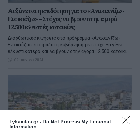
Αυξάνεται η επιδότηση για το «Ανακαινίζω -
Ενοικιάζω» – Στόχος να βγουν στην αγορά
12.500 κλειστές κατοικίες
Διορθωτικές κινήσεις στο πρόγραμμα «Ανακαινίζω-
Ενοικιάζω» ετοιμάζει η κυβέρνηση με στόχο να γίνει
ελκυστικότερο και να βγουν στην αγορά 12.500 κατοικί...
09 Ιουνίου 2024
Lykavitos.gr -
Do Not Process My Personal
Information