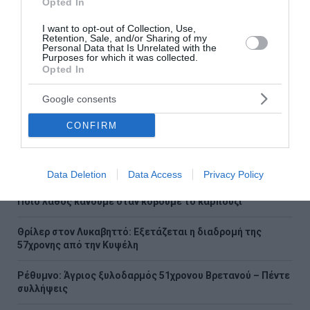
Opted In
I want to opt-out of Collection, Use,
Retention, Sale, and/or Sharing of my
Personal Data that Is Unrelated with the
Purposes for which it was collected.
Σαν σήμερα - 19 Απριλίου
Opted In
Γεγονότα 531 – Μάχη του Καλλίνικου: Ο Βυζαντινός
Google consents
στρατός υπό τις οδηγίες του Βελισαρίου ηττάται από
τους Πέρσες στη βόρεια Συρία 1770 – Ο πλοίαρ...
CONFIRM
19 Απριλίου 2023
Data Deletion
Data Access
Privacy Policy
Ροή ειδήσεων
Ποιο λάθος κάνουμε όταν κόβουμε το καρπούζι
Θρίλερ στον Λυκαβηττό: Εξετάζεται η διαδρομή της
57χρονης από την Κυψέλη
Ρέθυμνο: Άγριος ξυλοδαρμός 51χρονου Βρετανού – Πέντε
συλλήψεις