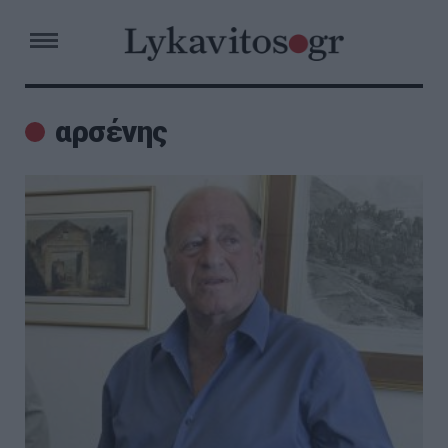
αρσένης