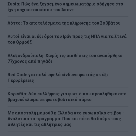
Συρία: Πώς ένα ξεχασμένο σημειωματάριο οδήγησε στα
ίχνη αρχικατασκόπου του Άσαντ
Λόττο: Τα αποτελέσματα της κλήρωσης του Σαββάτου
Αυτοί είναι οι έξι όροι του Ιράν προς τις ΗΠΑ για τα Στενά
του Ορμούζ
Αλεξανδρούπολη: Χωρίς τις αισθήσεις του ανασύρθηκε
77χρονος από πηγάδι
Red Code για πολύ υψηλό κίνδυνο φωτιάς σε έξι
Περιφέρειες
Κορινθία: Δύο συλλήψεις για φωτιά που προκλήθηκε από
βραχυκύκλωμα σε φωτοβολταϊκό πάρκο
Με αποστολή μαμούθ η Ελλάδα στο ευρωπαϊκό στίβου -
Αναλυτικά το πρόγραμμα: Που και πότε θα δούμε τους
αθλητές και τις αθλήτριες μας