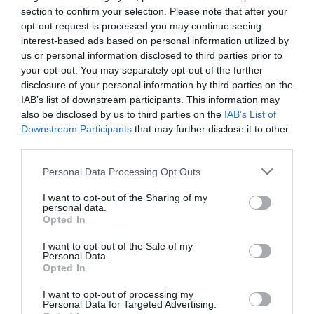
section to confirm your selection. Please note that after your
opt-out request is processed you may continue seeing
Σαν σήμερα - 19 Απριλίου
interest-based ads based on personal information utilized by
us or personal information disclosed to third parties prior to
Γεγονότα 531 – Μάχη του Καλλίνικου: Ο Βυζαντινός
your opt-out. You may separately opt-out of the further
στρατός υπό τις οδηγίες του Βελισαρίου ηττάται από
disclosure of your personal information by third parties on the
τους Πέρσες στη βόρεια Συρία 1770 – Ο πλοίαρ...
IAB’s list of downstream participants. This information may
also be disclosed by us to third parties on the
IAB’s List of
19 Απριλίου 2024
Downstream Participants
that may further disclose it to other
third parties.
Please note that this website/app uses one or more Google
Personal Data Processing Opt Outs
services and may gather and store information including but
not limited to your visit or usage behaviour. You may click to
I want to opt-out of the Sharing of my
personal data.
grant or deny consent to Google and its third-party tags to
Opted In
use your data for below specified purposes in below Google
consent section.
I want to opt-out of the Sale of my
Personal Data.
Opted In
I want to opt-out of processing my
Personal Data for Targeted Advertising.