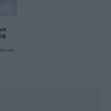
κών
24)
ν
θλητικών