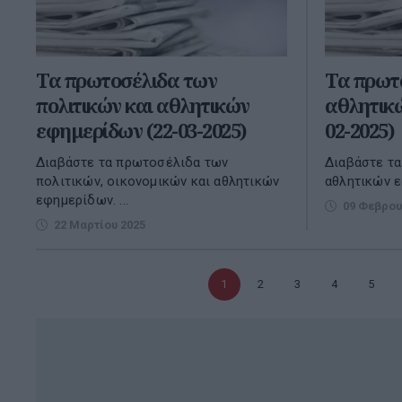
Τα πρωτοσέλιδα των
Τα πρωτ
πολιτικών και αθλητικών
αθλητικώ
εφημερίδων (22-03-2025)
02-2025)
Διαβάστε τα πρωτοσέλιδα των
Διαβάστε τ
πολιτικών, οικονομικών και αθλητικών
αθλητικών 
εφημερίδων. ...
09 Φεβρου
22 Μαρτίου 2025
Τρέχουσα
1
Σελίδα
2
Σελίδα
3
Σελίδα
4
Σελίδα
5
σελίδα