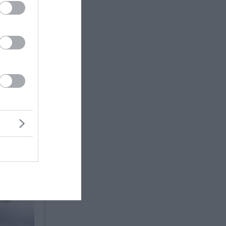
εις της
λαμβάνει
ς
τικά όλες
0