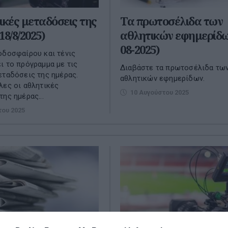
ικές μεταδόσεις της
Τα πρωτοσέλιδα των
18/8/2025)
αθλητικών εφημερίδω
08-2025)
οδοσφαίρου και τένις
ι το πρόγραμμα με τις
Διαβάστε τα πρωτοσέλιδα τω
εταδόσεις της ημέρας.
αθλητικών εφημερίδων.
λες οι αθλητικές
10 Αυγούστου 2025
ης ημέρας...
του 2025