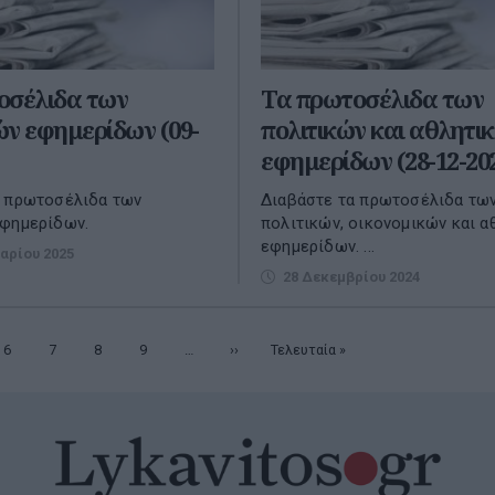
οσέλιδα των
Τα πρωτοσέλιδα των
ν εφημερίδων (09-
πολιτικών και αθλητι
εφημερίδων (28-12-20
α πρωτοσέλιδα των
Διαβάστε τα πρωτοσέλιδα τω
εφημερίδων.
πολιτικών, οικονομικών και α
εφημερίδων. ...
αρίου 2025
28 Δεκεμβρίου 2024
Σελίδα
6
Σελίδα
7
Σελίδα
8
Σελίδα
9
…
Επόμενη
››
Τελευταία
Τελευταία »
σελίδα
σελίδα