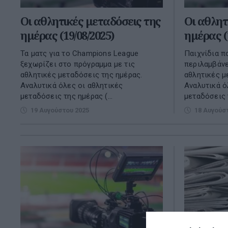
Οι αθλητικές μεταδόσεις της
Οι αθλητ
ημέρας (19/08/2025)
ημέρας (
Τα ματς για το Champions League
Παιχνίδια π
ξεχωρίζει στο πρόγραμμα με τις
περιλαμβάνε
αθλητικές μεταδόσεις της ημέρας.
αθλητικές μ
Αναλυτικά όλες οι αθλητικές
Αναλυτικά ό
μεταδόσεις της ημέρας (...
μεταδόσεις τ
19 Αυγούστου 2025
18 Αυγούσ