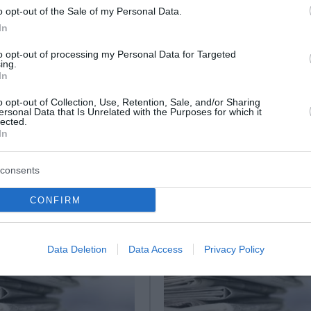
o opt-out of the Sale of my Personal Data.
In
to opt-out of processing my Personal Data for Targeted
οσέλιδα των
Οι αθλητικές μεταδόσ
ing.
ν και αθλητικών
ημέρας (03/05/2025)
In
ων (26-07-2025)
o opt-out of Collection, Use, Retention, Sale, and/or Sharing
Πλήρη αγωνιστική δράση περι
ersonal Data that Is Unrelated with the Purposes for which it
το πρόγραμμα με τις αθλητικέ
lected.
α πρωτοσέλιδα των
In
μεταδόσεις της ημέρας. Αναλυ
οικονομικών και αθλητικών
οι αθλητικές μεταδόσεις: 10:3
...
COSMOTE SPO...
consents
 2025
03 Μαΐου 2025
CONFIRM
Data Deletion
Data Access
Privacy Policy