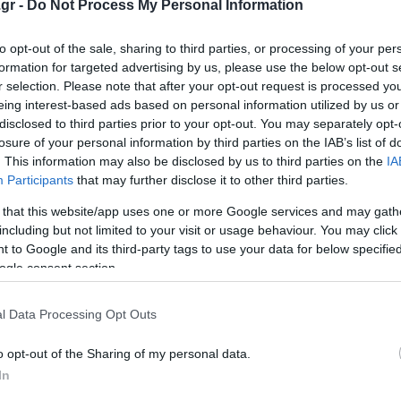
gr -
Do Not Process My Personal Information
to opt-out of the sale, sharing to third parties, or processing of your per
οσέλιδα των
Οι αθλητικές μεταδόσ
formation for targeted advertising by us, please use the below opt-out s
ν και αθλητικών
ημέρας (27/7/2025)
r selection. Please note that after your opt-out request is processed y
ων (09-08-2025)
eing interest-based ads based on personal information utilized by us or
Το Βαλκανικό Πρωτάθλημα Στ
disclosed to third parties prior to your opt-out. You may separately opt-
ξεχωρίζει στο πρόγραμμα με τ
α πρωτοσέλιδα των
losure of your personal information by third parties on the IAB’s list of
αθλητικές μεταδόσεις της ημέ
οικονομικών και αθλητικών
. This information may also be disclosed by us to third parties on the
IA
Αναλυτικά όλες οι αθλητικές
...
Participants
that may further disclose it to other third parties.
μεταδόσεις της ημέρας (2...
του 2025
 that this website/app uses one or more Google services and may gath
27 Ιουλίου 2025
including but not limited to your visit or usage behaviour. You may click 
 to Google and its third-party tags to use your data for below specifi
ogle consent section.
l Data Processing Opt Outs
o opt-out of the Sharing of my personal data.
In