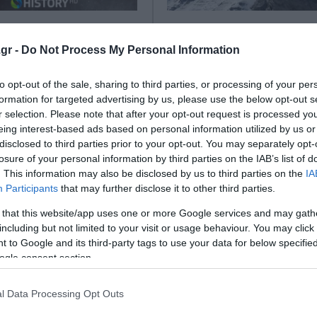
MOTE HISTORY HD
COSMOTE HISTORY 
 28η Οκτωβρίου με
Πρεμιέρα για τα ντοκ
gr -
Do Not Process My Personal Information
ο αφιέρωμα
«Τα μυστικά του Ολύμ
«Άμαξες της Ντάπιας»
to opt-out of the sale, sharing to third parties, or processing of your per
μαντέρ θα προβληθούν
formation for targeted advertising by us, please use the below opt-out s
«Τόποι του Ελληνισμο
 επετείου του «ΟΧΙ»
r selection. Please note that after your opt-out request is processed y
Μεσολόγγι»
eing interest-based ads based on personal information utilized by us or
ίου 2024
disclosed to third parties prior to your opt-out. You may separately opt-
- Νέες συμπαραγωγές της CO
losure of your personal information by third parties on the IAB’s list of
- Νέα επεισόδια για τη «Μηχα
. This information may also be disclosed by us to third parties on the
IA
Χρόνου» και τη σειρά «Η φων
Participants
that may further disclose it to other third parties.
αγαλμάτων»
 that this website/app uses one or more Google services and may gath
28 Μαρτίου 2024
including but not limited to your visit or usage behaviour. You may click 
 to Google and its third-party tags to use your data for below specifi
ogle consent section.
l Data Processing Opt Outs