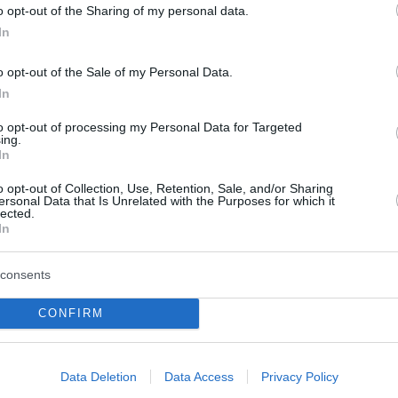
o opt-out of the Sharing of my personal data.
In
o opt-out of the Sale of my Personal Data.
In
to opt-out of processing my Personal Data for Targeted
ing.
ος στο COSMOTE
In
 HD με 2 νέες
o opt-out of Collection, Use, Retention, Sale, and/or Sharing
ersonal Data that Is Unrelated with the Purposes for which it
τοκιμαντέρ & νέα
lected.
α της εκπομπής
In
 του Χρόνου»
consents
 HISTORY καλωσορίζει τον
 2 νέες σειρές ντοκιμαντέρ
CONFIRM
ή και συμπαραγωγή
 καθώς και 4 νέα
ό τη δημο...
Data Deletion
Data Access
Privacy Policy
ίου 2022