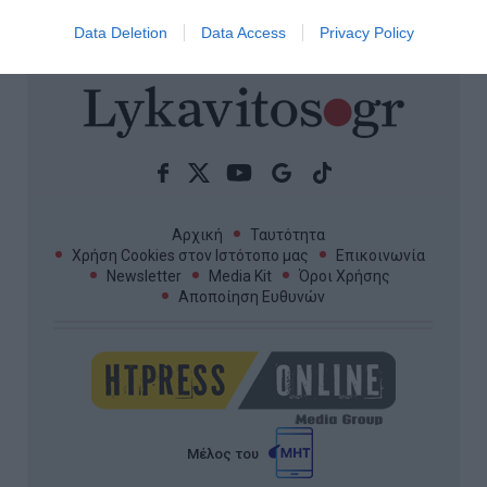
ΟΛΕΣ ΟΙ ΕΙΔΗΣΕΙΣ →
Data Deletion
Data Access
Privacy Policy
Αρχική
Ταυτότητα
Χρήση Cookies στον Ιστότοπο μας
Επικοινωνία
Newsletter
Media Kit
Όροι Χρήσης
Αποποίηση Ευθυνών
Μέλος του