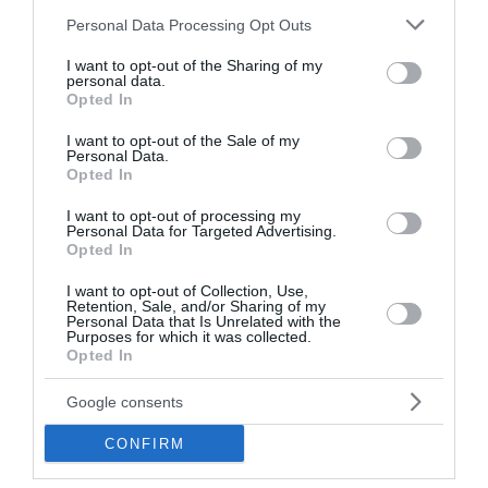
ΠΑΣΟΚ: «Μόνο σαν αστείο ακούγεται η δήλωση του κ.
Please note that this website/app uses one or more Google
Personal Data Processing Opt Outs
Τσίπρα πως «συγκρούεται» με τα συμφέροντα»
services and may gather and store information including but
not limited to your visit or usage behaviour. You may click to
I want to opt-out of the Sharing of my
personal data.
Στουρνάρας: Ευπρόσδεκτες οι ξένες τράπεζες να
grant or deny consent to Google and its third-party tags to
Opted In
συμμετέχουν στα ελληνικά τραπεζικά ιδρύματα
use your data for below specified purposes in below Google
consent section.
I want to opt-out of the Sale of my
Personal Data.
«Τουρισμός για Όλους»: Ανοιχτή η πλατφόρμα για όλα τα
Opted In
ΑΦΜ – Πώς θα πάρουμε voucher έως 600 ευρώ
I want to opt-out of processing my
Πόρτο Χέλι: Νεκρή 64χρονη ιδιοκτήτρια ξενοδοχείου
Personal Data for Targeted Advertising.
Opted In
Ευρωπαϊκό στίβου: Πέταξε για τον τελικό ο Τεντόγλου με
I want to opt-out of Collection, Use,
8.26μ.
Retention, Sale, and/or Sharing of my
Personal Data that Is Unrelated with the
Purposes for which it was collected.
Συγκλονίζει η Αφροδίτη Νέστορα για τη μητέρα της:
Opted In
«Συγγνώμη που δεν κατάφερα να σε προστατεύσω»
Google consents
Μενδώνη για Νίκο Καλογερόπουλο: «Ένας από τους
σημαντικότερους ηθοποιούς της γενιάς του, καλλιτέχνης
CONFIRM
και άνθρωπος ανήσυχος»