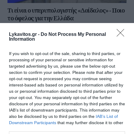
Τι είναι ο υπερυπολογιστής «Δαίδαλος» - Ποιο
το όφελος για την Ελλάδα
Σε σημαντικά ερωτήματα αναφορικά με την έναρξη
Lykavitos.gr -
Do Not Process My Personal
υλοποίησης του νέου εθνικού υπερυπολογιστή
Information
«ΔΑΙΔΑΛΟΣ», του Κέντρου Δεδομένων Λαυρίου και του
AI Factory...
If you wish to opt-out of the sale, sharing to third parties, or
26 Μαρτίου 2025
processing of your personal or sensitive information for
targeted advertising by us, please use the below opt-out
section to confirm your selection. Please note that after your
Ροή ειδήσεων
opt-out request is processed you may continue seeing
Καύσωνας και ξηρασία απειλούν την Ευρώπη – Νέα θερμή
interest-based ads based on personal information utilized by
εισβολή σε Βρετανία, Γαλλία και Ισπανία
us or personal information disclosed to third parties prior to
your opt-out. You may separately opt-out of the further
Βίντεο της ΕΛΑΣ με τον απεγκλωβισμό ηλικιωμένης στον
disclosure of your personal information by third parties on the
Κουβαρά ενώ οι φλόγες είχαν φτάσει στην αυλή της
IAB’s list of downstream participants. This information may
also be disclosed by us to third parties on the
IAB’s List of
Χανιά: Ναυαγοσώστης έδωσε μάχη με τα κύματα για να
Downstream Participants
that may further disclose it to other
σώσει γυναίκα
third parties.