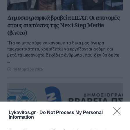
Δημοσιογραφικά βραβεία ΠΣΑΤ: Οι απονομές
στους συντάκτες της Next Step Media
(βίντεο)
“Για να μπορούμε να κάνουμε τα δικά μας όνειρα
πραγματικότητα, χρειάζεται να εργάζονται ακόμη και
μετά τα μεσάνυχτα δεκάδες άνθρωποι που δεν θα δείτε
...
18 Μαρτίου 2026
Lykavitos.gr -
Do Not Process My Personal
Information