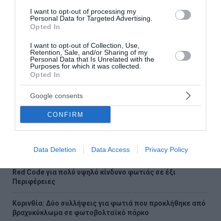
57χρονης από την Κυψέλη
I want to opt-out of processing my
Personal Data for Targeted Advertising.
Ρέθυμνο: Άγριος ξυλοδαρμός 51χρονου Βρετανού – Πέντε
Opted In
συλλήψεις
I want to opt-out of Collection, Use,
Retention, Sale, and/or Sharing of my
Συρία: Πώς ένα ξεχασμένο σημειωματάριο οδήγησε στα
Personal Data that Is Unrelated with the
Purposes for which it was collected.
ίχνη αρχικατασκόπου του Άσαντ
Opted In
Λόττο: Τα αποτελέσματα της κλήρωσης του Σαββάτου
Google consents
Αυτοί είναι οι έξι όροι του Ιράν προς τις ΗΠΑ για τα Στενά
CONFIRM
του Ορμούζ
Αλεξανδρούπολη: Χωρίς τις αισθήσεις του ανασύρθηκε
Data Deletion
Data Access
Privacy Policy
77χρονος από πηγάδι
Red Code για πολύ υψηλό κίνδυνο φωτιάς σε έξι
Περιφέρειες
Κορινθία: Δύο συλλήψεις για φωτιά που προκλήθηκε από
βραχυκύκλωμα σε φωτοβολταϊκό πάρκο