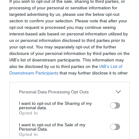
If you wish to opt-out of the sale, sharing to third parties, or
processing of your personal or sensitive information for
targeted advertising by us, please use the below opt-out
section to confirm your selection. Please note that after your
opt-out request is processed you may continue seeing
interest-based ads based on personal information utilized by
us or personal information disclosed to third parties prior to
Ζωντανή μετάδοση της τελετής απονομής των
your opt-out. You may separately opt-out of the further
Αθλητικών Δημοσιογραφικών
disclosure of your personal information by third parties on the
IAB’s list of downstream participants. This information may
Βραβείων ΠΣΑΤ
also be disclosed by us to third parties on the
IAB’s List of
Την Τρίτη 17 Μαρτίου 2026, το ΑΠΕ-ΜΠΕ θα μεταδώσει
Downstream Participants
that may further disclose it to other
ζωντανά, από την υπηρεσία Live Streaming, την τελετή
third parties.
απονομής των Αθλητικών Δημοσιογραφικών Βραβείω...
Please note that this website/app uses one or more Google
Personal Data Processing Opt Outs
16 Μαρτίου 2026
services and may gather and store information including but
not limited to your visit or usage behaviour. You may click to
I want to opt-out of the Sharing of my
personal data.
grant or deny consent to Google and its third-party tags to
Ροή ειδήσεων
Opted In
use your data for below specified purposes in below Google
Ποιο λάθος κάνουμε όταν κόβουμε το καρπούζι
consent section.
I want to opt-out of the Sale of my
Personal Data.
Opted In
Θρίλερ στον Λυκαβηττό: Εξετάζεται η διαδρομή της