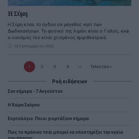
H Σύμη
Η Σύμη είναι το όγδοο σε μέγεθος νησί των
Δωδεκανήσων. Το φυσικό της λιμάνι είναι ο Γιαλός, ενώ
ο οικισμός του είναι χτισμένος αμφιθεατρικά.
18 Σεπτεμβρίου 2025
Τρέχουσα
1
Σελίδα
2
Σελίδα
3
Σελίδα
4
Επόμενη
››
Τελευταία
Τελευταία »
σελίδα
σελίδα
σελίδα
Ροή ειδήσεων
Σαν σήμερα - 7 Αυγούστου
Η Χώρα Σκύρου
Εορτολόγιο: Ποιοι γιορτάζουν σήμερα
Πώς το πράσινο τσάι μπορεί να υποστηρίξει την υγεία
του ήπατος