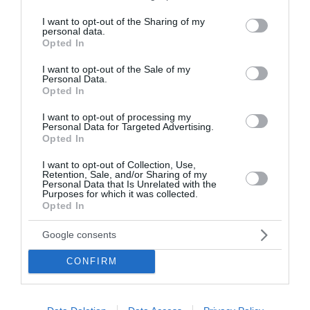
services and may gather and store information including but
Δωδεκανήσων. Έχει έκταση 9,1 τετραγωνικά χιλιόμετρα
not limited to your visit or usage behaviour. You may click to
I want to opt-out of the Sharing of my
και μήκος ακτών 19,5 χιλιόμετρα. Το νησί έχει από μια
personal data.
grant or deny consent to Google and its third-party tags to
μεγ...
Opted In
use your data for below specified purposes in below Google
23 Σεπτεμβρίου 2025
consent section.
I want to opt-out of the Sale of my
Personal Data.
Opted In
I want to opt-out of processing my
Personal Data for Targeted Advertising.
Opted In
I want to opt-out of Collection, Use,
Retention, Sale, and/or Sharing of my
Personal Data that Is Unrelated with the
Purposes for which it was collected.
Opted In
Google consents
CONFIRM
H Κάσος