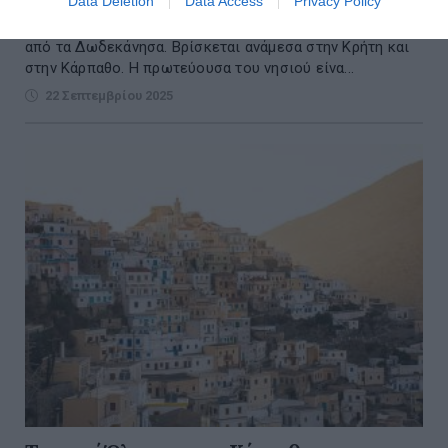
Data Deletion
Data Access
Privacy Policy
Η Κάσος είναι νησί του νότιου Αιγαίου και το νοτιότερο
από τα Δωδεκάνησα. Βρίσκεται ανάμεσα στην Κρήτη και
στην Κάρπαθο. Η πρωτεύουσα του νησιού είνα...
22 Σεπτεμβρίου 2025