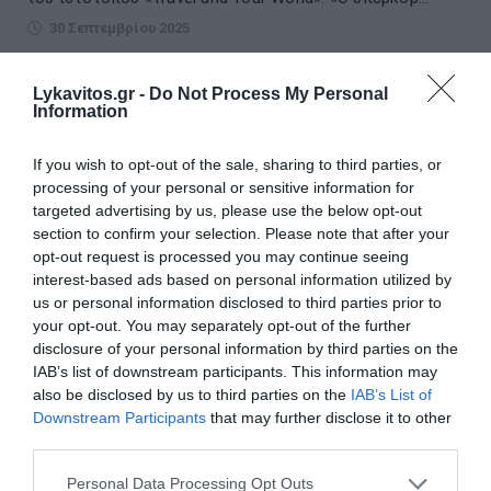
30 Σεπτεμβρίου 2025
Lykavitos.gr -
Do Not Process My Personal
Information
If you wish to opt-out of the sale, sharing to third parties, or
processing of your personal or sensitive information for
targeted advertising by us, please use the below opt-out
section to confirm your selection. Please note that after your
opt-out request is processed you may continue seeing
interest-based ads based on personal information utilized by
us or personal information disclosed to third parties prior to
your opt-out. You may separately opt-out of the further
disclosure of your personal information by third parties on the
IAB’s list of downstream participants. This information may
also be disclosed by us to third parties on the
IAB’s List of
Downstream Participants
that may further disclose it to other
Το Καστελλόριζο
third parties.
Please note that this website/app uses one or more Google
Το Καστελλόριζο ή Μεγίστη είναι νησί των
Personal Data Processing Opt Outs