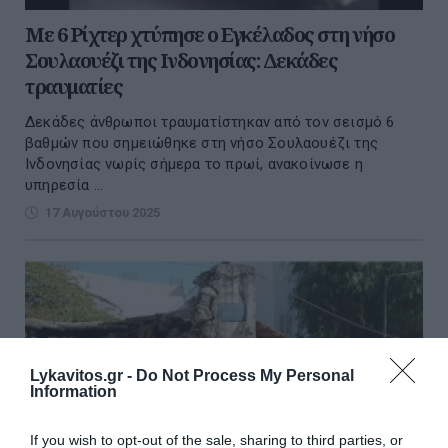
Με 6 Ρίχτερ χτύπησε ο Εγκέλαδος στη νήσο
Σουλαουέζι της Ινδονησίας: Δεκάδες
τραυματίες
Δεκάδες άνθρωποι τραυματίστηκαν από τον σεισμό 6
βαθμών που σημειώθηκε στη νήσο Σουλαουέζι της
Ινδονησίας νωρίς σήμερα το πρωί, ανακοίνωσε η
υπηρεσία ...
17 Αυγούστου 2025
Lykavitos.gr -
Do Not Process My Personal
Information
If you wish to opt-out of the sale, sharing to third parties, or