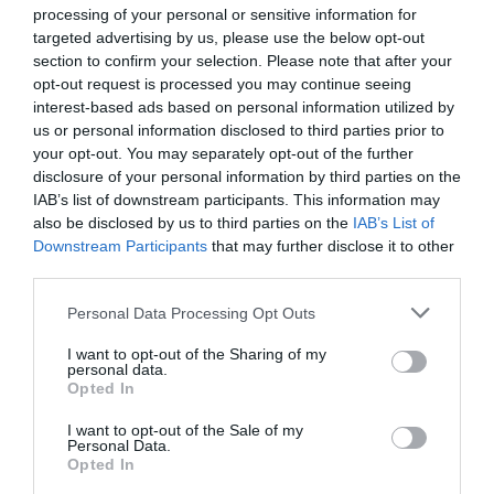
processing of your personal or sensitive information for
targeted advertising by us, please use the below opt-out
section to confirm your selection. Please note that after your
opt-out request is processed you may continue seeing
interest-based ads based on personal information utilized by
Τι προβλέπει το σχέδιο «Εγκέλαδος» που
us or personal information disclosed to third parties prior to
your opt-out. You may separately opt-out of the further
ενεργοποιήθηκε μετά τον σεισμό 5,8 Ρίχτερ
disclosure of your personal information by third parties on the
στην Κρήτη
IAB’s list of downstream participants. This information may
also be disclosed by us to third parties on the
IAB’s List of
Το σχέδιο «Εγκέλαδος» ενεργοποιήθηκε μετά τον
Downstream Participants
that may further disclose it to other
σεισμό 5,8 Ρίχτερ που έγινε το πρωί στην Κρήτη.
third parties.
Συναγερμός σήμανε στην Πολιτική Προστασία από τον
ισχυρό...
Please note that this website/app uses one or more Google
Personal Data Processing Opt Outs
27 Σεπτεμβρίου 2021
services and may gather and store information including but
not limited to your visit or usage behaviour. You may click to
I want to opt-out of the Sharing of my
personal data.
grant or deny consent to Google and its third-party tags to
Opted In
Ροή ειδήσεων
use your data for below specified purposes in below Google
consent section.
Σκέρτσος για ΠΑΣΟΚ: Κανένα ουσιαστικό επιχείρημα για
I want to opt-out of the Sale of my
Personal Data.
την έκθεση του ΟΟΣΑ
Opted In