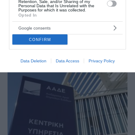
ΑΑΔΕ: Εντοπίστηκαν ναρκωτικά, λαθραία
Retention, Sale, and/or Sharing of my
Personal Data that Is Unrelated with the
τσιγάρα, ρούβλια και λίρες Τουρκίας (Photos)
Purposes for which it was collected.
Opted In
Σε πλήθος κατασχέσεων και σε εντοπισμό παράνομων
δραστηριοτήτων σε αεροδρόμια, λιμάνια και
Google consents
συνοριακούς σταθμούς σε ολόκληρη τη χώρα
προχώρησαν οι τελω...
CONFIRM
24 Φεβρουαρίου 2026
Data Deletion
Data Access
Privacy Policy