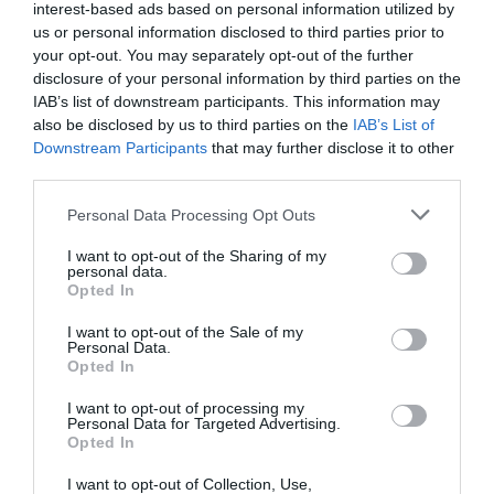
interest-based ads based on personal information utilized by
Οι φορολογούμενοι που εντοπίζονται με παραβάσεις
us or personal information disclosed to third parties prior to
μπορούν να μειώσουν σημαντικά τα πρόστιμα που τους
your opt-out. You may separately opt-out of the further
επιβάλλονται, εφόσον αποδεχθούν τα αποτελέσματα το...
disclosure of your personal information by third parties on the
IAB’s list of downstream participants. This information may
27 Φεβρουαρίου 2026
also be disclosed by us to third parties on the
IAB’s List of
Downstream Participants
that may further disclose it to other
third parties.
Please note that this website/app uses one or more Google
Personal Data Processing Opt Outs
services and may gather and store information including but
not limited to your visit or usage behaviour. You may click to
I want to opt-out of the Sharing of my
personal data.
grant or deny consent to Google and its third-party tags to
Opted In
use your data for below specified purposes in below Google
consent section.
I want to opt-out of the Sale of my
Personal Data.
Opted In
I want to opt-out of processing my
Personal Data for Targeted Advertising.
Opted In
I want to opt-out of Collection, Use,