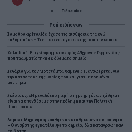
Τρέχουσα
1
Σελίδα
2
Σελίδα
3
Σελίδα
4
Σελίδα
5
Σελίδα
6
Σελίδα
7
Σελίδα
8
Σελίδα
9
σελίδα
Επόμενη
››
Τελευταία
Τελευταία »
σελίδα
σελίδα
Ροή ειδήσεων
Σαμοθράκη: Ιταλίδα έχασε τις αισθήσεις της ενώ
κολυμπούσε – Τι είπε ο ναυαγοσώστης που την έσωσε
Χαλκιδική: Επιχείρηση μεταφοράς 49χρονης Γερμανίδας
που τραυματίστηκε σε δύσβατο σημείο
Σενάρια για τον Μοτζτάμπα Χαμενεΐ: Τι αναφέρεται για
την κατάσταση της υγείας του και γιατί παραμένει
μυστήριο
Σκέρτσος: «Η μεγαλύτερη τιμή στη μνήμη όσων χάθηκαν
είναι να επενδύουμε στην πρόληψη και την Πολιτική
Προστασία»
Λάρισα: Μηχανή καρφώθηκε σε σταθμευμένο αυτοκίνητο
– Ο αναβάτης εγκατέλειψε το σημείο, όλα καταγράφηκαν
σε βίντεο