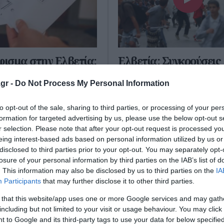
ισμα στην Ελβετία:
Ελβετία: Συγκρούσεις
ό το 55% στον
διαδηλωτών και αστυ
gr -
Do Not Process My Personal Information
μό του πληθυσμού
κατά της G7 – Επιθέσε
γραφείων του ΟΗΕ κα
καταψήφισαν στο
to opt-out of the sale, sharing to third parties, or processing of your per
κτιρίων
α την πρόταση για
formation for targeted advertising by us, please use the below opt-out s
 του πληθυσμού της χώρας
r selection. Please note that after your opt-out request is processed y
Συγκρούσεις ξέσπασαν σήμερα
ομμύρια κατοίκους. Οι
eing interest-based ads based on personal information utilized by us or
απόγευμα κοντά στην έδρα το
θηκαν να ψηφίσου...
disclosed to third parties prior to your opt-out. You may separately opt-
Γενεύη της Ελβετίας μεταξύ
losure of your personal information by third parties on the IAB’s list of
 2026
διαδηλωτών και αστυνομίας σ
. This information may also be disclosed by us to third parties on the
IA
πορεία κατά της G7, πα...
Participants
that may further disclose it to other third parties.
14 Ιουνίου 2026
 that this website/app uses one or more Google services and may gath
including but not limited to your visit or usage behaviour. You may click 
 to Google and its third-party tags to use your data for below specifi