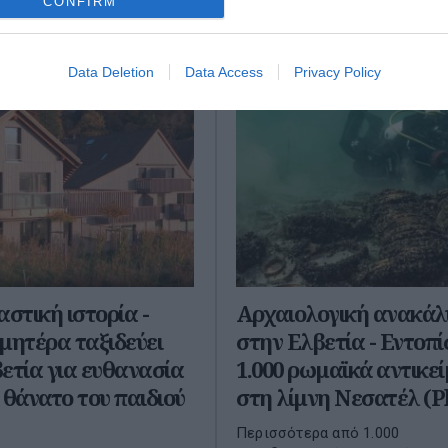
CONFIRM
Βίντερτουρ, κατά την οπ...
2026
28 Μαΐου 2026
Data Deletion
Data Access
Privacy Policy
αστική ιστορία -
Αρχαιολογική ανακά
μητέρα ταξιδεύει
στην Ελβετία - Εντοπ
ετία για ευθανασία
1.000 ρωμαϊκά αντικε
 θάνατο του παιδιού
στη λίμνη Νεσατέλ (P
Περισσότερα από 1.000