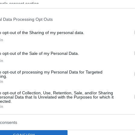
ogle consent section.
l Data Processing Opt Outs
o opt-out of the Sharing of my personal data.
In
o opt-out of the Sale of my Personal Data.
In
 Τρομοκρατική
Ελβετία: Επίθεση με 
to opt-out of processing my Personal Data for Targeted
 η επίθεση σε
σε σιδηροδρομικό στα
ing.
In
ρομικό σταθμό
με τέσσερις τραυματίε
δράστης φώναζε «Αλ
o opt-out of Collection, Use, Retention, Sale, and/or Sharing
ersonal Data that Is Unrelated with the Purposes for which it
Άκμπαρ»
lected.
ή ενέργεια ήταν η επίθεση
In
σε σιδηροδρομικό σταθμό
Μεγάλη αστυνομική επιχείρησ
ς, όπου τραυματίστηκαν
βρίσκεται σε εξέλιξη στην Ελβ
consents
ποι, ανακοίνωσε η ελβετική
από επίθεση με μαχαίρι στον
σιδηροδρομικό σταθμό της π