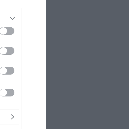
μαχαίρι
θμό,
ς - Ο
λάχου
η
ετία μετά
όλης