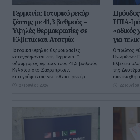
Γερμανία: Ιστορικό ρεκόρ
Πρόοδος 
ζέστης με 41,3 βαθμούς –
ΗΠΑ-Ιράν
Υψηλές θερμοκρασίες σε
«οδικός 
Ελβετία και Αυστρία
για τελι
Ιστορικά υψηλές θερμοκρασίες
Ο πρώτος γ
καταγράφονται στη Γερμανία. Ο
Ηνωμένων Πο
υδράργυρος έφτασε τους 41,3 βαθμούς
Ελβετία ολ
Κελσίου στο Ζααρμπρίκεν,
της Δευτέρα
καταγράφοντας νέο εθνικό ρεκόρ...
επετεύχθη σ
27 Ιουνίου 2026
22 Ιουνίου