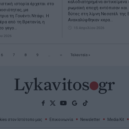
καλοδιατηρημένα αντικείμενα 
ιστική ιστορία έρχεται στο
ρωμαϊκή εποχή εντόπισαν και
οσιότητας, με
δύτες στη λίμνη Νεσατέλ της 
ρια τη Γουέντι Ντάφι. Η
Ανακαλύφθηκαν κερα...
έρα από τη Βρετανία, η
ο γεγο...
15 Απριλίου 2026
ου 2026
Σελίδα
6
Σελίδα
7
Σελίδα
8
Σελίδα
9
…
Επόμενη
››
Τελευταία
Τελευταία »
σελίδα
σελίδα
ies στον Ιστότοπο μας
Επικοινωνία
Newsletter
Media Kit