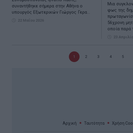
Μια συγκλον
συναντήθηκε σήμερα στην Αθήνα ο
φως της δημ
υπουργός Εξωτερικών Γιώργος Γερα...
πρωταγωνίστ
22 Μαΐου 2026
56χρονη μητ
οποία παρά τ
23 Απριλί
Τρέχουσα
1
Σελίδα
2
Σελίδα
3
Σελίδα
4
Σελίδα
5
σελίδα
Αρχική
Ταυτότητα
Χρήση Cook