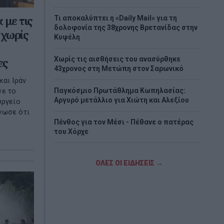
 με τις
Τι αποκαλύπτει η «Daily Mail» για τη
δολοφονία της 38χρονης Βρετανίδας στην
 χωρίς
Κυψέλη
Χωρίς τις αισθήσεις του ανασύρθηκε
ες
43χρονος στη Μετώπη στον Σαρωνικό
και Ιράν
Παγκόσμιο Πρωτάθλημα Κωπηλασίας:
σε το
Αργυρό μετάλλιο για Χιώτη και Αλεξίου
υργείο
νωσε ότι
Πένθος για τον Μέσι - Πέθανε ο πατέρας
του Χόρχε
Θρίλερ στον Λυκαβηττό: Σε 57χρονη
γυναίκα που είχε εξαφανιστεί από την
ΟΛΕΣ ΟΙ ΕΙΔΗΣΕΙΣ →
Κυψέλη ανήκει η σορός
Οι φωτιές, οι ανεμογεννήτριες και η
προχειρότητα