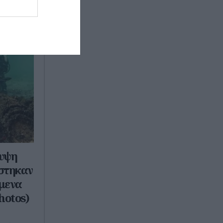
λυψη
ίστηκαν
ίμενα
hotos)