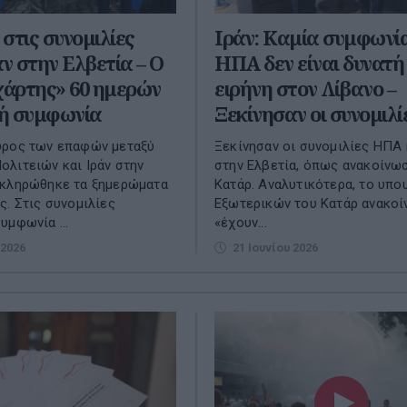
στις συνομιλίες
Ιράν: Καμία συμφωνία
 στην Ελβετία – O
ΗΠΑ δεν είναι δυνατή
χάρτης» 60 ημερών
ειρήνη στον Λίβανο –
κή συμφωνία
Ξεκίνησαν οι συνομιλί
ύρος των επαφών μεταξύ
Ξεκίνησαν οι συνομιλίες ΗΠΑ 
λιτειών και Ιράν στην
στην Ελβετία, όπως ανακοίνω
οκληρώθηκε τα ξημερώματα
Κατάρ. Αναλυτικότερα, το υπο
ς. Στις συνομιλίες
Εξωτερικών του Κατάρ ανακοί
υμφωνία ...
«έχουν...
 2026
21 Ιουνίου 2026