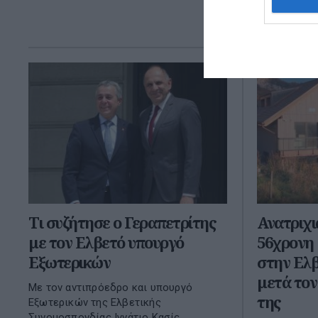
28 Μαΐου 
Τι συζήτησε ο Γεραπετρίτης
Ανατριχι
με τον Ελβετό υπουργό
56χρονη 
Εξωτερικών
στην Ελβ
μετά τον
Με τον αντιπρόεδρο και υπουργό
της
Εξωτερικών της Ελβετικής
Συνομοσπονδίας Ιγνάτιο Κασίς,